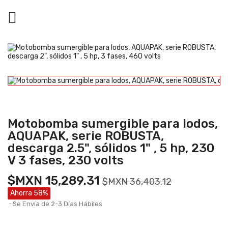

Motobomba sumergible para lodos,
AQUAPAK, serie ROBUSTA,
descarga 2.5", sólidos 1" , 5 hp, 230
V 3 fases, 230 volts
$MXN 15,289.31
$MXN 36,403.12
Ahorra 58%
Se Envía de 2-3 Días Hábiles