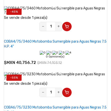
-45%
Se vende desde 1 pieza(s)
−
+
COBA4/75/3460 Motobomba Sumergible para Aguas Negras 7.5
H.P. 4”
0 Opinione(s)
$MXN 40,756.72
$MXN 74,103.12
-55%
Se vende desde 1 pieza(s)
−
+
COBA6/75/3230 Motobomba Sumergible para Aguas Negras 7.5