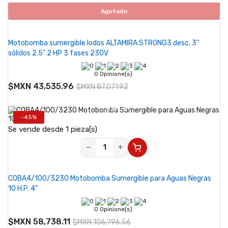
Agotado
Motobomba sumergible lodos ALTAMIRA STRONG3 desc. 3"
sólidos 2.5" 2 HP 3 fases 230V
0 Opinione(s)
$MXN 43,535.96
$MXN 87,071.92
-45%
Se vende desde 1 pieza(s)
−
+
COBA4/100/3230 Motobomba Sumergible para Aguas Negras
10 H.P. 4”
0 Opinione(s)
$MXN 58,738.11
$MXN 106,796.56