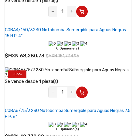
Se vende desde 1 pieza(s)
−
+
COBA4/150/3230 Motobomba Sumergible para Aguas Negras
15 H.P. 4”
0 Opinione(s)
$MXN 68,280.73
$MXN 151,734.96
-55%
Se vende desde 1 pieza(s)
−
+
COBA6/75/3230 Motobomba Sumergible para Aguas Negras 7.5
H.P. 6”
0 Opinione(s)