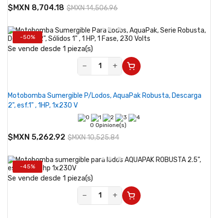
$MXN 8,704.18
$MXN 14,506.96
-50%
Se vende desde 1 pieza(s)
−
+
Motobomba Sumergible P/Lodos, AquaPak Robusta, Descarga
2", esf.1" , 1HP, 1x230 V
0 Opinione(s)
$MXN 5,262.92
$MXN 10,525.84
-45%
Se vende desde 1 pieza(s)
−
+