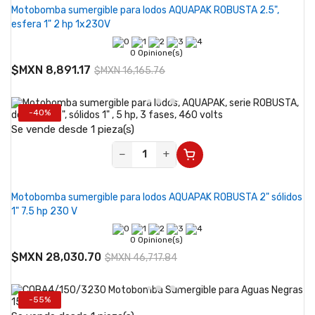
Motobomba sumergible para lodos AQUAPAK ROBUSTA 2.5",
esfera 1" 2 hp 1x230V
0 Opinione(s)
$MXN 8,891.17
$MXN 16,165.76
-40%
Se vende desde 1 pieza(s)
−
+
Motobomba sumergible para lodos AQUAPAK ROBUSTA 2" sólidos
1" 7.5 hp 230 V
0 Opinione(s)
$MXN 28,030.70
$MXN 46,717.84
-55%