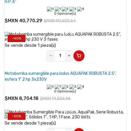
H.P. 6”
0 Opinione(s)
$MXN 40,770.29
$MXN 90,600.64
-40%
Se vende desde 1 pieza(s)
−
+
Motobomba sumergible para lodos AQUAPAK ROBUSTA 2.5",
esfera 1" 2 hp 3x230V
0 Opinione(s)
$MXN 8,704.18
$MXN 14,506.96
-50%
Se vende desde 1 pieza(s)