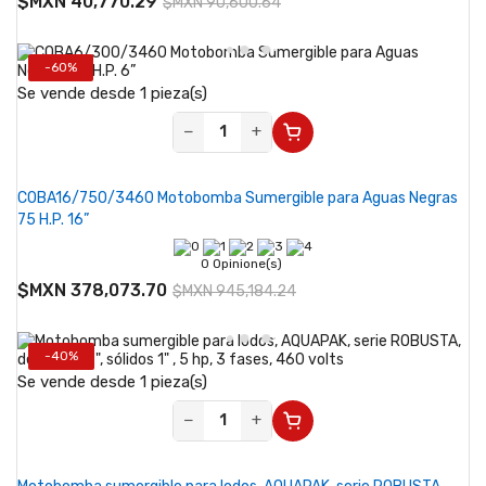
$MXN 40,770.29
$MXN 90,600.64
-60%
Se vende desde 1 pieza(s)
−
+
COBA16/750/3460 Motobomba Sumergible para Aguas Negras
75 H.P. 16”
0 Opinione(s)
$MXN 378,073.70
$MXN 945,184.24
-40%
Se vende desde 1 pieza(s)
−
+