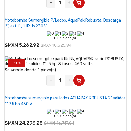
−
+
Motobomba Sumergible P/Lodos, AquaPak Robusta, Descarga
2", esf.1" , 1HP, 1x230 V
0 Opinione(s)
$MXN 5,262.92
$MXN 10,525.84
-48%
Se vende desde 1 pieza(s)
−
+
Motobomba sumergible para lodos AQUAPAK ROBUSTA 2" sólidos
1" 7.5 hp 460 V
0 Opinione(s)
$MXN 24,293.28
$MXN 46,717.84