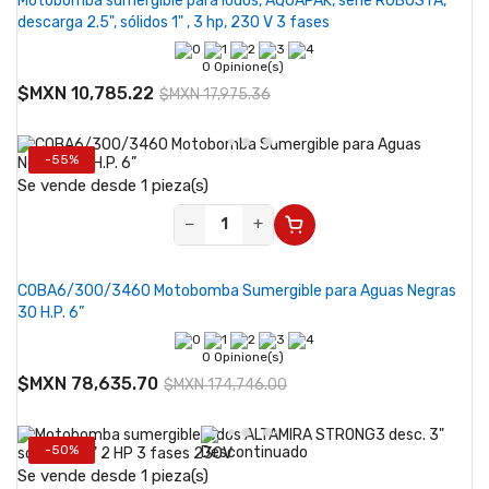
Motobomba sumergible para lodos, AQUAPAK, serie ROBUSTA,
descarga 2.5", sólidos 1" , 3 hp, 230 V 3 fases
0 Opinione(s)
$MXN 10,785.22
$MXN 17,975.36
-55%
Se vende desde 1 pieza(s)
−
+
COBA6/300/3460 Motobomba Sumergible para Aguas Negras
30 H.P. 6”
0 Opinione(s)
$MXN 78,635.70
$MXN 174,746.00
-50%
Se vende desde 1 pieza(s)