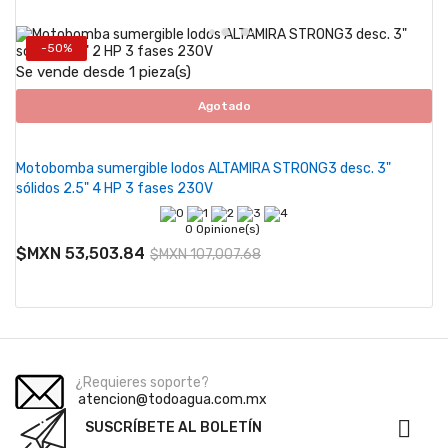
-50%
Se vende desde 1 pieza(s)
Agotado
Motobomba sumergible lodos ALTAMIRA STRONG3 desc. 3"
sólidos 2.5" 4 HP 3 fases 230V
0 Opinione(s)
$MXN 53,503.84
$MXN 107,007.68
¿Requieres soporte?
atencion@todoagua.com.mx

SUSCRÍBETE AL BOLETÍN