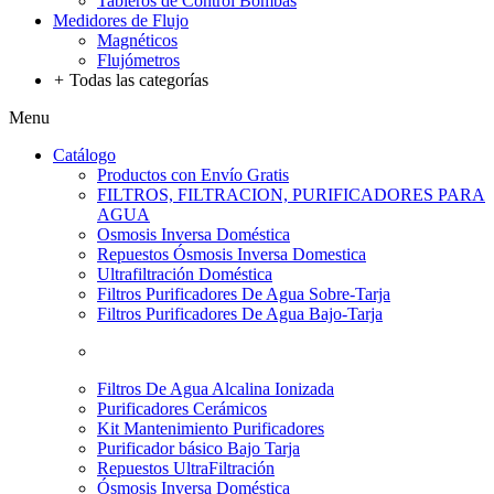
Tableros de Control Bombas
Medidores de Flujo
Magnéticos
Flujómetros
+
Todas las categorías
Menu
Catálogo
Productos con Envío Gratis
FILTROS, FILTRACION, PURIFICADORES PARA
AGUA
Osmosis Inversa Doméstica
Repuestos Ósmosis Inversa Domestica
Ultrafiltración Doméstica
Filtros Purificadores De Agua Sobre-Tarja
Filtros Purificadores De Agua Bajo-Tarja
Filtros De Agua Alcalina Ionizada
Purificadores Cerámicos
Kit Mantenimiento Purificadores
Purificador básico Bajo Tarja
Repuestos UltraFiltración
Ósmosis Inversa Doméstica