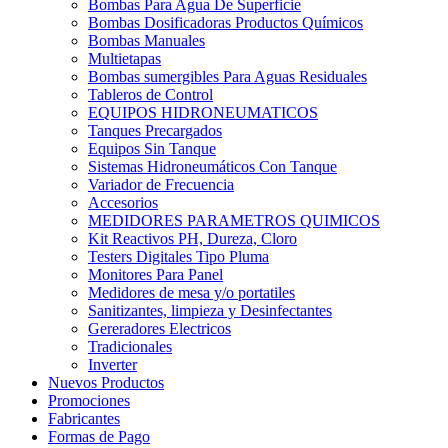
Bombas Para Agua De Superficie
Bombas Dosificadoras Productos Químicos
Bombas Manuales
Multietapas
Bombas sumergibles Para Aguas Residuales
Tableros de Control
EQUIPOS HIDRONEUMATICOS
Tanques Precargados
Equipos Sin Tanque
Sistemas Hidroneumáticos Con Tanque
Variador de Frecuencia
Accesorios
MEDIDORES PARAMETROS QUIMICOS
Kit Reactivos PH, Dureza, Cloro
Testers Digitales Tipo Pluma
Monitores Para Panel
Medidores de mesa y/o portatiles
Sanitizantes, limpieza y Desinfectantes
Gereradores Electricos
Tradicionales
Inverter
Nuevos Productos
Promociones
Fabricantes
Formas de Pago