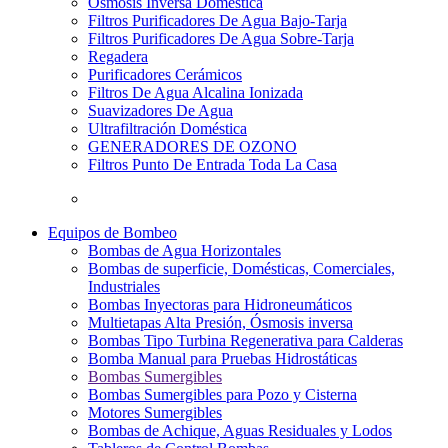
Osmosis Inversa Doméstica
Filtros Purificadores De Agua Bajo-Tarja
Filtros Purificadores De Agua Sobre-Tarja
Regadera
Purificadores Cerámicos
Filtros De Agua Alcalina Ionizada
Suavizadores De Agua
Ultrafiltración Doméstica
GENERADORES DE OZONO
Filtros Punto De Entrada Toda La Casa
Equipos de Bombeo
Bombas de Agua Horizontales
Bombas de superficie, Domésticas, Comerciales,
Industriales
Bombas Inyectoras para Hidroneumáticos
Multietapas Alta Presión, Ósmosis inversa
Bombas Tipo Turbina Regenerativa para Calderas
Bomba Manual para Pruebas Hidrostáticas
Bombas Sumergibles
Bombas Sumergibles para Pozo y Cisterna
Motores Sumergibles
Bombas de Achique, Aguas Residuales y Lodos