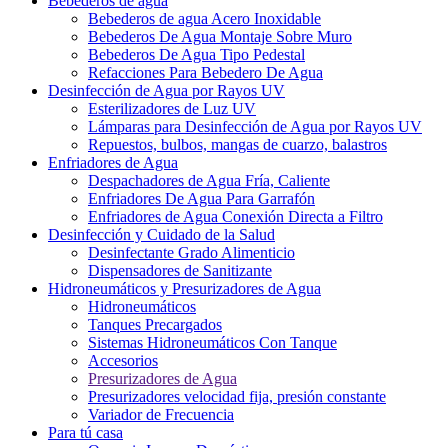
Bebederos de agua
Bebederos de agua Acero Inoxidable
Bebederos De Agua Montaje Sobre Muro
Bebederos De Agua Tipo Pedestal
Refacciones Para Bebedero De Agua
Desinfección de Agua por Rayos UV
Esterilizadores de Luz UV
Lámparas para Desinfección de Agua por Rayos UV
Repuestos, bulbos, mangas de cuarzo, balastros
Enfriadores de Agua
Despachadores de Agua Fría, Caliente
Enfriadores De Agua Para Garrafón
Enfriadores de Agua Conexión Directa a Filtro
Desinfección y Cuidado de la Salud
Desinfectante Grado Alimenticio
Dispensadores de Sanitizante
Hidroneumáticos y Presurizadores de Agua
Hidroneumáticos
Tanques Precargados
Sistemas Hidroneumáticos Con Tanque
Accesorios
Presurizadores de Agua
Presurizadores velocidad fija, presión constante
Variador de Frecuencia
Para tú casa