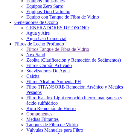
Equipos Industriales
Equipos Zero Sarro
Equipos Tipo Cartucho
Equipo con Tanque de Fibra de Vidrio
Generadores de Ozono
GENERADORES DE OZONO
Agua y Aire
Agua Uso Comercial
Filtros de Lecho Profundo
Filtros Tanque de Fibra de Vidrio
NextSand
Zeolita (Clarificación y Remoción de Sedimentos)
Filtros Carbón Activado
Suavizadores De Agua
Calcita
Filtros Alcalino Aumenta PH
Filtro TITANSORB Remoción Arsénico y Metáles
Pesados
Filtro Katalox Light remoción hierro, manganeso y
ácido sulfhídrico
Birm Remoción de Hierro
Componentes
Medias Filtrantes
Tanques de Fibra de Vidrio
Válvulas Manuales para Filtro