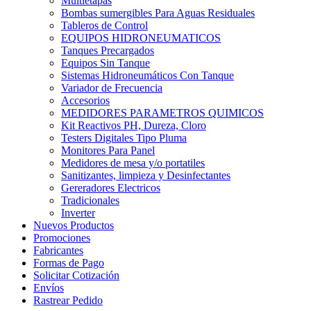
Multietapas
Bombas sumergibles Para Aguas Residuales
Tableros de Control
EQUIPOS HIDRONEUMATICOS
Tanques Precargados
Equipos Sin Tanque
Sistemas Hidroneumáticos Con Tanque
Variador de Frecuencia
Accesorios
MEDIDORES PARAMETROS QUIMICOS
Kit Reactivos PH, Dureza, Cloro
Testers Digitales Tipo Pluma
Monitores Para Panel
Medidores de mesa y/o portatiles
Sanitizantes, limpieza y Desinfectantes
Gereradores Electricos
Tradicionales
Inverter
Nuevos Productos
Promociones
Fabricantes
Formas de Pago
Solicitar Cotización
Envíos
Rastrear Pedido