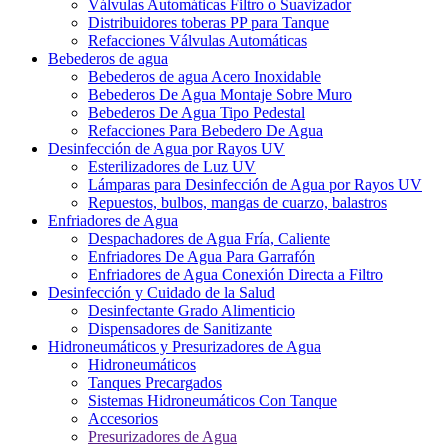
Válvulas Automáticas Filtro o Suavizador
Distribuidores toberas PP para Tanque
Refacciones Válvulas Automáticas
Bebederos de agua
Bebederos de agua Acero Inoxidable
Bebederos De Agua Montaje Sobre Muro
Bebederos De Agua Tipo Pedestal
Refacciones Para Bebedero De Agua
Desinfección de Agua por Rayos UV
Esterilizadores de Luz UV
Lámparas para Desinfección de Agua por Rayos UV
Repuestos, bulbos, mangas de cuarzo, balastros
Enfriadores de Agua
Despachadores de Agua Fría, Caliente
Enfriadores De Agua Para Garrafón
Enfriadores de Agua Conexión Directa a Filtro
Desinfección y Cuidado de la Salud
Desinfectante Grado Alimenticio
Dispensadores de Sanitizante
Hidroneumáticos y Presurizadores de Agua
Hidroneumáticos
Tanques Precargados
Sistemas Hidroneumáticos Con Tanque
Accesorios
Presurizadores de Agua