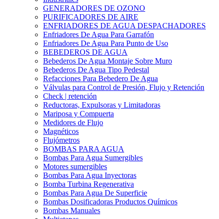
GENERADORES DE OZONO
PURIFICADORES DE AIRE
ENFRIADORES DE AGUA DESPACHADORES
Enfriadores De Agua Para Garrafón
Enfriadores De Agua Para Punto de Uso
BEBEDEROS DE AGUA
Bebederos De Agua Montaje Sobre Muro
Bebederos De Agua Tipo Pedestal
Refacciones Para Bebedero De Agua
Válvulas para Control de Presión, Flujo y Retención
Check | retención
Reductoras, Expulsoras y Limitadoras
Mariposa y Compuerta
Medidores de Flujo
Magnéticos
Flujómetros
BOMBAS PARA AGUA
Bombas Para Agua Sumergibles
Motores sumergibles
Bombas Para Agua Inyectoras
Bomba Turbina Regenerativa
Bombas Para Agua De Superficie
Bombas Dosificadoras Productos Químicos
Bombas Manuales