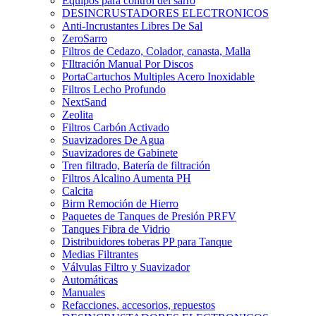
Equipos para control del sarro
DESINCRUSTADORES ELECTRONICOS
Anti-Incrustantes Libres De Sal
ZeroSarro
Filtros de Cedazo, Colador, canasta, Malla
FIltración Manual Por Discos
PortaCartuchos Multiples Acero Inoxidable
Filtros Lecho Profundo
NextSand
Zeolita
Filtros Carbón Activado
Suavizadores De Agua
Suavizadores de Gabinete
Tren filtrado, Batería de filtración
Filtros Alcalino Aumenta PH
Calcita
Birm Remoción de Hierro
Paquetes de Tanques de Presión PRFV
Tanques Fibra de Vidrio
Distribuidores toberas PP para Tanque
Medias Filtrantes
Válvulas Filtro y Suavizador
Automáticas
Manuales
Refacciones, accesorios, repuestos