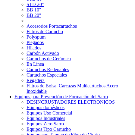
STD 20"
BB 10"
BB 20"
Accesorios Portacartuchos
Filtros de Cartucho
Polyspum
Plegados
Hilados
Carbón Activado
Cartuchos de Cerámica
En Linea
Cartuchos Rellenables
Cartuchos Especiales
Regadera
Filtros de Bolsa, Carcazas Multicartuchos Acero
Inoxidable
Equipos para Prevención de Formación del Sarro
DESINCRUSTADORES ELECTRONICOS
Equipos domésticos
Equipos Uso Comercial
Equipos Industriales
Equipos Zero Sarro
Equipos Tipo Cartucho
Equipo con Tanque de Fibra de Vidrio