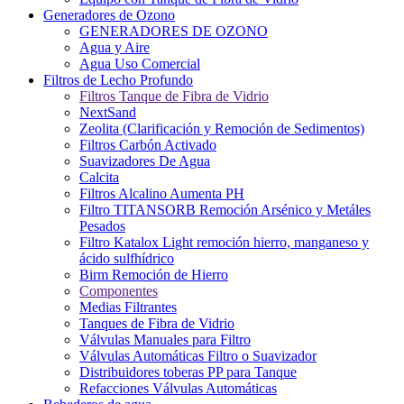
Generadores de Ozono
GENERADORES DE OZONO
Agua y Aire
Agua Uso Comercial
Filtros de Lecho Profundo
Filtros Tanque de Fibra de Vidrio
NextSand
Zeolita (Clarificación y Remoción de Sedimentos)
Filtros Carbón Activado
Suavizadores De Agua
Calcita
Filtros Alcalino Aumenta PH
Filtro TITANSORB Remoción Arsénico y Metáles
Pesados
Filtro Katalox Light remoción hierro, manganeso y
ácido sulfhídrico
Birm Remoción de Hierro
Componentes
Medias Filtrantes
Tanques de Fibra de Vidrio
Válvulas Manuales para Filtro
Válvulas Automáticas Filtro o Suavizador
Distribuidores toberas PP para Tanque
Refacciones Válvulas Automáticas