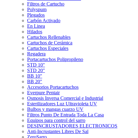
Filtros de Cartucho
Polyspum
Plegados
Carbón Activado
En Linea
Hilados
Cartuchos Rellenables
Cartuchos de Cerámica
Cartuchos Especiales
Regadera
Portacartuchos Polipropileno
STD 10"
STD 20"
BB 10"
BB 20"
Accesorios Portacartuchos
Everpure Pentair
Osmosis Inversa Comercial e Industrial
Esterilizadores Luz Ultravioleta UV
Bulbos y mangas cuarzo UV
Filtros Punto De Entrada Toda La Casa
Equipos para control del sarro
DESINCRUSTADORES ELECTRONICOS
Anti-Incrustantes Libres De Sal
ZeroSarro