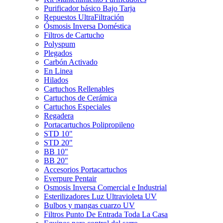
Purificador básico Bajo Tarja
Repuestos UltraFiltración
Ósmosis Inversa Doméstica
Filtros de Cartucho
Polyspum
Plegados
Carbón Activado
En Linea
Hilados
Cartuchos Rellenables
Cartuchos de Cerámica
Cartuchos Especiales
Regadera
Portacartuchos Polipropileno
STD 10"
STD 20"
BB 10"
BB 20"
Accesorios Portacartuchos
Everpure Pentair
Osmosis Inversa Comercial e Industrial
Esterilizadores Luz Ultravioleta UV
Bulbos y mangas cuarzo UV
Filtros Punto De Entrada Toda La Casa