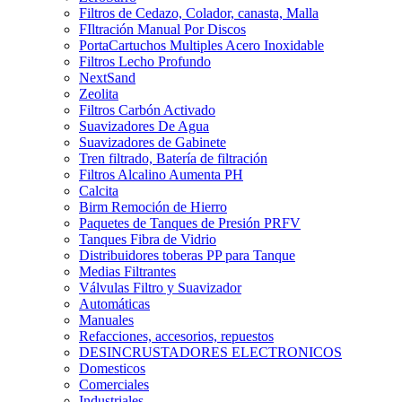
Filtros de Cedazo, Colador, canasta, Malla
FIltración Manual Por Discos
PortaCartuchos Multiples Acero Inoxidable
Filtros Lecho Profundo
NextSand
Zeolita
Filtros Carbón Activado
Suavizadores De Agua
Suavizadores de Gabinete
Tren filtrado, Batería de filtración
Filtros Alcalino Aumenta PH
Calcita
Birm Remoción de Hierro
Paquetes de Tanques de Presión PRFV
Tanques Fibra de Vidrio
Distribuidores toberas PP para Tanque
Medias Filtrantes
Válvulas Filtro y Suavizador
Automáticas
Manuales
Refacciones, accesorios, repuestos
DESINCRUSTADORES ELECTRONICOS
Domesticos
Comerciales
Industriales