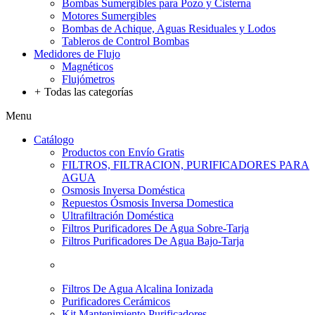
Bombas Sumergibles para Pozo y Cisterna
Motores Sumergibles
Bombas de Achique, Aguas Residuales y Lodos
Tableros de Control Bombas
Medidores de Flujo
Magnéticos
Flujómetros
+
Todas las categorías
Menu
Catálogo
Productos con Envío Gratis
FILTROS, FILTRACION, PURIFICADORES PARA
AGUA
Osmosis Inversa Doméstica
Repuestos Ósmosis Inversa Domestica
Ultrafiltración Doméstica
Filtros Purificadores De Agua Sobre-Tarja
Filtros Purificadores De Agua Bajo-Tarja
Filtros De Agua Alcalina Ionizada
Purificadores Cerámicos
Kit Mantenimiento Purificadores