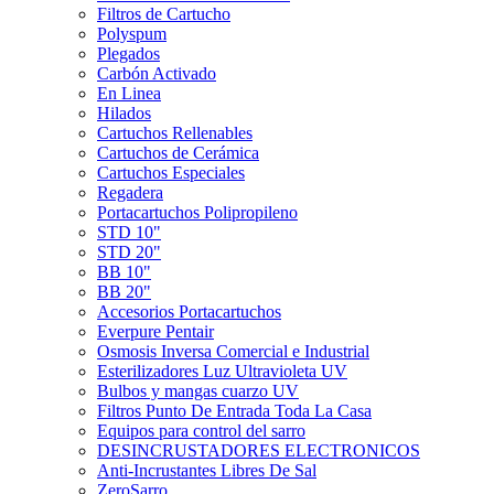
Filtros de Cartucho
Polyspum
Plegados
Carbón Activado
En Linea
Hilados
Cartuchos Rellenables
Cartuchos de Cerámica
Cartuchos Especiales
Regadera
Portacartuchos Polipropileno
STD 10"
STD 20"
BB 10"
BB 20"
Accesorios Portacartuchos
Everpure Pentair
Osmosis Inversa Comercial e Industrial
Esterilizadores Luz Ultravioleta UV
Bulbos y mangas cuarzo UV
Filtros Punto De Entrada Toda La Casa
Equipos para control del sarro
DESINCRUSTADORES ELECTRONICOS
Anti-Incrustantes Libres De Sal
ZeroSarro