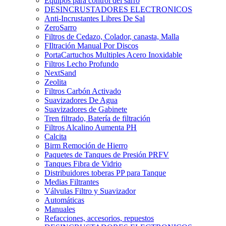
Equipos para control del sarro
DESINCRUSTADORES ELECTRONICOS
Anti-Incrustantes Libres De Sal
ZeroSarro
Filtros de Cedazo, Colador, canasta, Malla
FIltración Manual Por Discos
PortaCartuchos Multiples Acero Inoxidable
Filtros Lecho Profundo
NextSand
Zeolita
Filtros Carbón Activado
Suavizadores De Agua
Suavizadores de Gabinete
Tren filtrado, Batería de filtración
Filtros Alcalino Aumenta PH
Calcita
Birm Remoción de Hierro
Paquetes de Tanques de Presión PRFV
Tanques Fibra de Vidrio
Distribuidores toberas PP para Tanque
Medias Filtrantes
Válvulas Filtro y Suavizador
Automáticas
Manuales
Refacciones, accesorios, repuestos