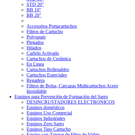
STD 20"
BB 10"
BB 20"
Accesorios Portacartuchos
Filtros de Cartucho
Polyspum
Plegados
Hilados
Carbón Activado
Cartuchos de Cerámica
En Linea
Cartuchos Rellenables
Cartuchos Especiales
Regadera
Filtros de Bolsa, Carcazas Multicartuchos Acero
Inoxidable
Equipos para Prevención de Formación del Sarro
DESINCRUSTADORES ELECTRONICOS
Equipos domésticos
Equipos Uso Comercial
Equipos Industriales
Equipos Zero Sarro
Equipos Tipo Cartucho
Equipo con Tanque de Fibra de Vidrio