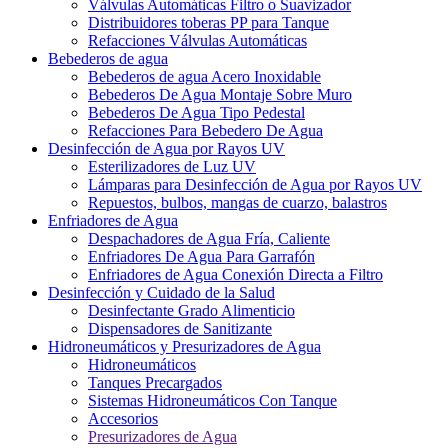
Válvulas Automáticas Filtro o Suavizador
Distribuidores toberas PP para Tanque
Refacciones Válvulas Automáticas
Bebederos de agua
Bebederos de agua Acero Inoxidable
Bebederos De Agua Montaje Sobre Muro
Bebederos De Agua Tipo Pedestal
Refacciones Para Bebedero De Agua
Desinfección de Agua por Rayos UV
Esterilizadores de Luz UV
Lámparas para Desinfección de Agua por Rayos UV
Repuestos, bulbos, mangas de cuarzo, balastros
Enfriadores de Agua
Despachadores de Agua Fría, Caliente
Enfriadores De Agua Para Garrafón
Enfriadores de Agua Conexión Directa a Filtro
Desinfección y Cuidado de la Salud
Desinfectante Grado Alimenticio
Dispensadores de Sanitizante
Hidroneumáticos y Presurizadores de Agua
Hidroneumáticos
Tanques Precargados
Sistemas Hidroneumáticos Con Tanque
Accesorios
Presurizadores de Agua