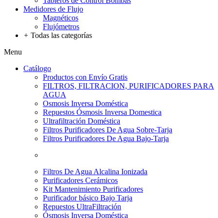
Tableros de Control Bombas
Medidores de Flujo
Magnéticos
Flujómetros
+
Todas las categorías
Menu
Catálogo
Productos con Envío Gratis
FILTROS, FILTRACION, PURIFICADORES PARA
AGUA
Osmosis Inversa Doméstica
Repuestos Ósmosis Inversa Domestica
Ultrafiltración Doméstica
Filtros Purificadores De Agua Sobre-Tarja
Filtros Purificadores De Agua Bajo-Tarja
Filtros De Agua Alcalina Ionizada
Purificadores Cerámicos
Kit Mantenimiento Purificadores
Purificador básico Bajo Tarja
Repuestos UltraFiltración
Ósmosis Inversa Doméstica