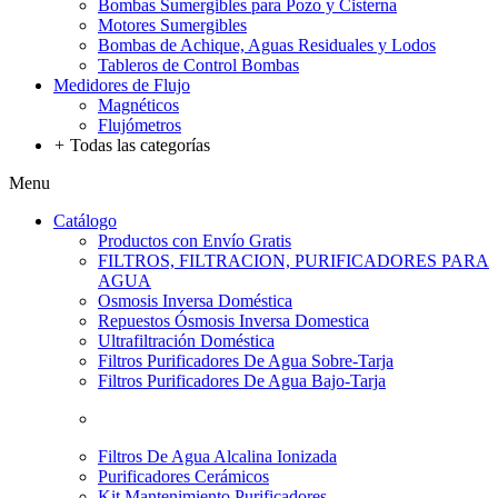
Bombas Sumergibles para Pozo y Cisterna
Motores Sumergibles
Bombas de Achique, Aguas Residuales y Lodos
Tableros de Control Bombas
Medidores de Flujo
Magnéticos
Flujómetros
+
Todas las categorías
Menu
Catálogo
Productos con Envío Gratis
FILTROS, FILTRACION, PURIFICADORES PARA
AGUA
Osmosis Inversa Doméstica
Repuestos Ósmosis Inversa Domestica
Ultrafiltración Doméstica
Filtros Purificadores De Agua Sobre-Tarja
Filtros Purificadores De Agua Bajo-Tarja
Filtros De Agua Alcalina Ionizada
Purificadores Cerámicos
Kit Mantenimiento Purificadores