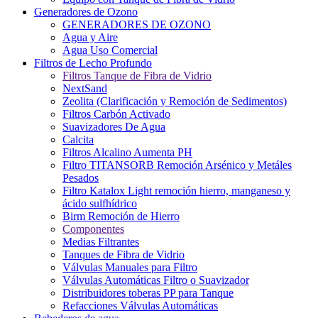
Generadores de Ozono
GENERADORES DE OZONO
Agua y Aire
Agua Uso Comercial
Filtros de Lecho Profundo
Filtros Tanque de Fibra de Vidrio
NextSand
Zeolita (Clarificación y Remoción de Sedimentos)
Filtros Carbón Activado
Suavizadores De Agua
Calcita
Filtros Alcalino Aumenta PH
Filtro TITANSORB Remoción Arsénico y Metáles
Pesados
Filtro Katalox Light remoción hierro, manganeso y
ácido sulfhídrico
Birm Remoción de Hierro
Componentes
Medias Filtrantes
Tanques de Fibra de Vidrio
Válvulas Manuales para Filtro
Válvulas Automáticas Filtro o Suavizador
Distribuidores toberas PP para Tanque
Refacciones Válvulas Automáticas