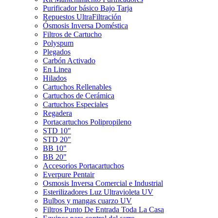
Purificador básico Bajo Tarja
Repuestos UltraFiltración
Ósmosis Inversa Doméstica
Filtros de Cartucho
Polyspum
Plegados
Carbón Activado
En Linea
Hilados
Cartuchos Rellenables
Cartuchos de Cerámica
Cartuchos Especiales
Regadera
Portacartuchos Polipropileno
STD 10"
STD 20"
BB 10"
BB 20"
Accesorios Portacartuchos
Everpure Pentair
Osmosis Inversa Comercial e Industrial
Esterilizadores Luz Ultravioleta UV
Bulbos y mangas cuarzo UV
Filtros Punto De Entrada Toda La Casa