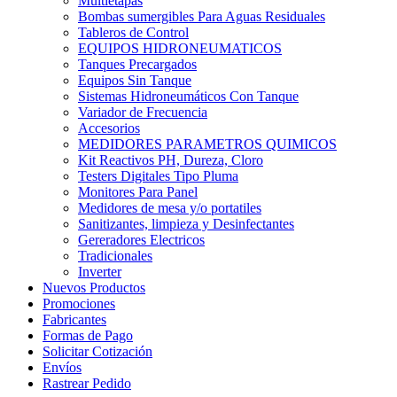
Multietapas
Bombas sumergibles Para Aguas Residuales
Tableros de Control
EQUIPOS HIDRONEUMATICOS
Tanques Precargados
Equipos Sin Tanque
Sistemas Hidroneumáticos Con Tanque
Variador de Frecuencia
Accesorios
MEDIDORES PARAMETROS QUIMICOS
Kit Reactivos PH, Dureza, Cloro
Testers Digitales Tipo Pluma
Monitores Para Panel
Medidores de mesa y/o portatiles
Sanitizantes, limpieza y Desinfectantes
Gereradores Electricos
Tradicionales
Inverter
Nuevos Productos
Promociones
Fabricantes
Formas de Pago
Solicitar Cotización
Envíos
Rastrear Pedido