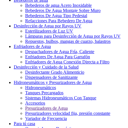
Bebederos de agua
Bebederos de agua Acero Inoxidable
Bebederos De Agua Montaje Sobre Muro
Bebederos De Agua Tipo Pedestal
Refacciones Para Bebedero De Agua
Desinfección de Agua por Rayos UV
Esterilizadores de Luz UV
Lámparas para Desinfección de Agua por Rayos UV
Repuestos, bulbos, mangas de cuarzo, balastros
Enfriadores de Agua
Despachadores de Agua Fría, Caliente
Enfriadores De Agua Para Garrafón
Enfriadores de Agua Conexión Directa a Filtro
Desinfección y Cuidado de la Salud
Desinfectante Grado Alimenticio
Dispensadores de Sanitizante
Hidroneumáticos y Presurizadores de Agua
Hidroneumáticos
Tanques Precargados
Sistemas Hidroneumáticos Con Tanque
Accesorios
Presurizadores de Agua
Presurizadores velocidad fija, presión constante
Variador de Frecuencia
Para tú casa