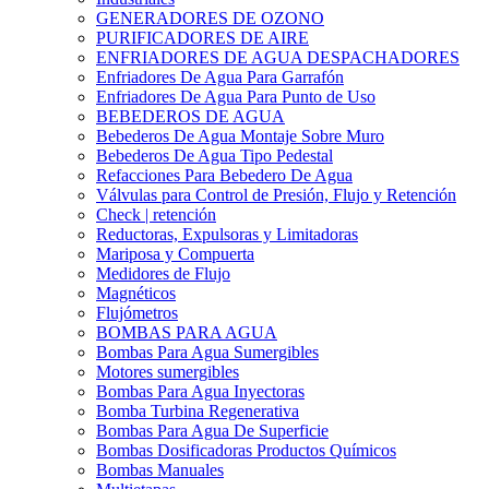
GENERADORES DE OZONO
PURIFICADORES DE AIRE
ENFRIADORES DE AGUA DESPACHADORES
Enfriadores De Agua Para Garrafón
Enfriadores De Agua Para Punto de Uso
BEBEDEROS DE AGUA
Bebederos De Agua Montaje Sobre Muro
Bebederos De Agua Tipo Pedestal
Refacciones Para Bebedero De Agua
Válvulas para Control de Presión, Flujo y Retención
Check | retención
Reductoras, Expulsoras y Limitadoras
Mariposa y Compuerta
Medidores de Flujo
Magnéticos
Flujómetros
BOMBAS PARA AGUA
Bombas Para Agua Sumergibles
Motores sumergibles
Bombas Para Agua Inyectoras
Bomba Turbina Regenerativa
Bombas Para Agua De Superficie
Bombas Dosificadoras Productos Químicos
Bombas Manuales