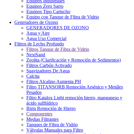
Equipos Industriales
Equipos Zero Sarro
Equipos Tipo Cartucho
Equipo con Tanque de Fibra de Vidrio
Generadores de Ozono
GENERADORES DE OZONO
Agua y Aire
Agua Uso Comercial
Filtros de Lecho Profundo
Filtros Tanque de Fibra de Vidrio
NextSand
Zeolita (Clarificación y Remoción de Sedimentos)
Filtros Carbón Activado
Suavizadores De Agua
Calcita
Filtros Alcalino Aumenta PH
Filtro TITANSORB Remoción Arsénico y Metáles
Pesados
Filtro Katalox Light remoción hierro, manganeso y
ácido sulfhídrico
Birm Remoción de Hierro
Componentes
Medias Filtrantes
Tanques de Fibra de Vidrio
Válvulas Manuales para Filtro