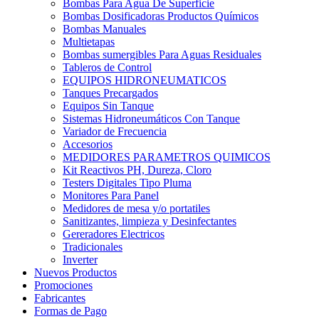
Bombas Para Agua De Superficie
Bombas Dosificadoras Productos Químicos
Bombas Manuales
Multietapas
Bombas sumergibles Para Aguas Residuales
Tableros de Control
EQUIPOS HIDRONEUMATICOS
Tanques Precargados
Equipos Sin Tanque
Sistemas Hidroneumáticos Con Tanque
Variador de Frecuencia
Accesorios
MEDIDORES PARAMETROS QUIMICOS
Kit Reactivos PH, Dureza, Cloro
Testers Digitales Tipo Pluma
Monitores Para Panel
Medidores de mesa y/o portatiles
Sanitizantes, limpieza y Desinfectantes
Gereradores Electricos
Tradicionales
Inverter
Nuevos Productos
Promociones
Fabricantes
Formas de Pago