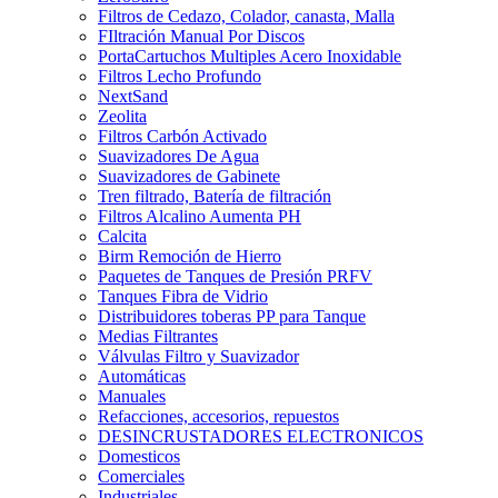
Filtros de Cedazo, Colador, canasta, Malla
FIltración Manual Por Discos
PortaCartuchos Multiples Acero Inoxidable
Filtros Lecho Profundo
NextSand
Zeolita
Filtros Carbón Activado
Suavizadores De Agua
Suavizadores de Gabinete
Tren filtrado, Batería de filtración
Filtros Alcalino Aumenta PH
Calcita
Birm Remoción de Hierro
Paquetes de Tanques de Presión PRFV
Tanques Fibra de Vidrio
Distribuidores toberas PP para Tanque
Medias Filtrantes
Válvulas Filtro y Suavizador
Automáticas
Manuales
Refacciones, accesorios, repuestos
DESINCRUSTADORES ELECTRONICOS
Domesticos
Comerciales
Industriales