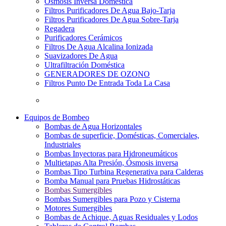
Osmosis Inversa Doméstica
Filtros Purificadores De Agua Bajo-Tarja
Filtros Purificadores De Agua Sobre-Tarja
Regadera
Purificadores Cerámicos
Filtros De Agua Alcalina Ionizada
Suavizadores De Agua
Ultrafiltración Doméstica
GENERADORES DE OZONO
Filtros Punto De Entrada Toda La Casa
Equipos de Bombeo
Bombas de Agua Horizontales
Bombas de superficie, Domésticas, Comerciales,
Industriales
Bombas Inyectoras para Hidroneumáticos
Multietapas Alta Presión, Ósmosis inversa
Bombas Tipo Turbina Regenerativa para Calderas
Bomba Manual para Pruebas Hidrostáticas
Bombas Sumergibles
Bombas Sumergibles para Pozo y Cisterna
Motores Sumergibles
Bombas de Achique, Aguas Residuales y Lodos