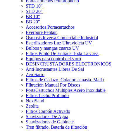
Portacartuchos Polipropileno
STD 10"
STD 20"
BB 10"
BB 20"
Accesorios Portacartuchos
Everpure Pentair
Osmosis Inversa Comercial e Industrial
Esterilizadores Luz Ultravioleta UV
Bulbos y mangas cuarzo UV
Filtros Punto De Entrada Toda La Casa
Equipos para control del sarro
DESINCRUSTADORES ELECTRONICOS
Anti-Incrustantes Libres De Sal
ZeroSarro
Filtros de Cedazo, Colador, canasta, Malla
FIltración Manual Por Discos
PortaCartuchos Multiples Acero Inoxidable
Filtros Lecho Profundo
NextSand
Zeolita
Filtros Carbón Activado
Suavizadores De Agua
Suavizadores de Gabinete
Tren filtrado, Batería de filtración