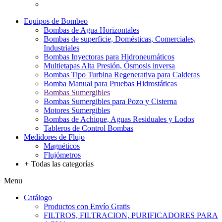
Equipos de Bombeo
Bombas de Agua Horizontales
Bombas de superficie, Domésticas, Comerciales,
Industriales
Bombas Inyectoras para Hidroneumáticos
Multietapas Alta Presión, Ósmosis inversa
Bombas Tipo Turbina Regenerativa para Calderas
Bomba Manual para Pruebas Hidrostáticas
Bombas Sumergibles
Bombas Sumergibles para Pozo y Cisterna
Motores Sumergibles
Bombas de Achique, Aguas Residuales y Lodos
Tableros de Control Bombas
Medidores de Flujo
Magnéticos
Flujómetros
+
Todas las categorías
Menu
Catálogo
Productos con Envío Gratis
FILTROS, FILTRACION, PURIFICADORES PARA