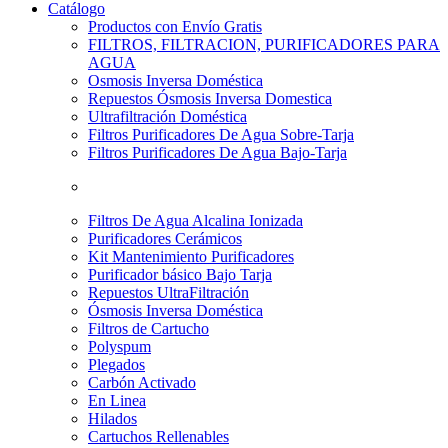
Catálogo
Productos con Envío Gratis
FILTROS, FILTRACION, PURIFICADORES PARA
AGUA
Osmosis Inversa Doméstica
Repuestos Ósmosis Inversa Domestica
Ultrafiltración Doméstica
Filtros Purificadores De Agua Sobre-Tarja
Filtros Purificadores De Agua Bajo-Tarja
Filtros De Agua Alcalina Ionizada
Purificadores Cerámicos
Kit Mantenimiento Purificadores
Purificador básico Bajo Tarja
Repuestos UltraFiltración
Ósmosis Inversa Doméstica
Filtros de Cartucho
Polyspum
Plegados
Carbón Activado
En Linea
Hilados
Cartuchos Rellenables