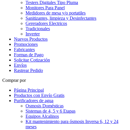
Testers Digitales Tipo Pluma
Monitores Para Panel
Medidores de mesa y/o portatiles
Sanitizantes, limpieza y Desinfectantes
Gereradores Electricos
Tradicionales
Inverter
Nuevos Productos
Promociones
Fabricantes
Formas de Pago
Solicitar Cotización
Envíos
Rastrear Pedido
Comprar por
Página Principal
Productos con Envío Gratis
Purificadores de agua
Osmosis Domésticas
Sistemas de 4, 5 y 6 Etapas
Equipos Alcalinos
Kit mantenimiento para ósmosis Inversa 6, 12 y 24
meses