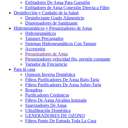
Enfriadores De Agua Para Garrafón
Enfriadores de Agua Conexión Directa a Filtro
Desinfección y Cuidado de la Salud
Desinfectante Grado Alimenticio
Dispensadores de Sanitizante
Hidroneumáticos y Presurizadores de Agua
Hidroneumáticos
Tanques Precargados
Sistemas Hidroneumáticos Con Tanque
Accesorios
Presurizadores de Agua
Presurizadores velocidad fija, presión constante
Variador de Frecuencia
Para tú casa
Osmosis Inversa Doméstica
Filtros Purificadores De Agua Bajo-Tarja
Filtros Purificadores De Agua Sobre-Tarja
Regadera
Purificadores Cerámicos
Filtros De Agua Alcalina Ionizada
Suavizadores De Agua
Ultrafiltración Doméstica
GENERADORES DE OZONO
Filtros Punto De Entrada Toda La Casa