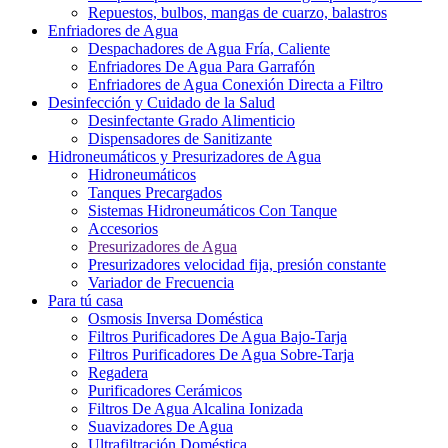
Repuestos, bulbos, mangas de cuarzo, balastros
Enfriadores de Agua
Despachadores de Agua Fría, Caliente
Enfriadores De Agua Para Garrafón
Enfriadores de Agua Conexión Directa a Filtro
Desinfección y Cuidado de la Salud
Desinfectante Grado Alimenticio
Dispensadores de Sanitizante
Hidroneumáticos y Presurizadores de Agua
Hidroneumáticos
Tanques Precargados
Sistemas Hidroneumáticos Con Tanque
Accesorios
Presurizadores de Agua
Presurizadores velocidad fija, presión constante
Variador de Frecuencia
Para tú casa
Osmosis Inversa Doméstica
Filtros Purificadores De Agua Bajo-Tarja
Filtros Purificadores De Agua Sobre-Tarja
Regadera
Purificadores Cerámicos
Filtros De Agua Alcalina Ionizada
Suavizadores De Agua
Ultrafiltración Doméstica