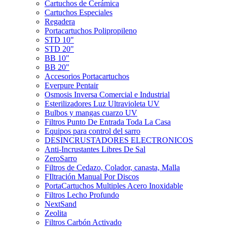
Cartuchos de Cerámica
Cartuchos Especiales
Regadera
Portacartuchos Polipropileno
STD 10"
STD 20"
BB 10"
BB 20"
Accesorios Portacartuchos
Everpure Pentair
Osmosis Inversa Comercial e Industrial
Esterilizadores Luz Ultravioleta UV
Bulbos y mangas cuarzo UV
Filtros Punto De Entrada Toda La Casa
Equipos para control del sarro
DESINCRUSTADORES ELECTRONICOS
Anti-Incrustantes Libres De Sal
ZeroSarro
Filtros de Cedazo, Colador, canasta, Malla
FIltración Manual Por Discos
PortaCartuchos Multiples Acero Inoxidable
Filtros Lecho Profundo
NextSand
Zeolita
Filtros Carbón Activado