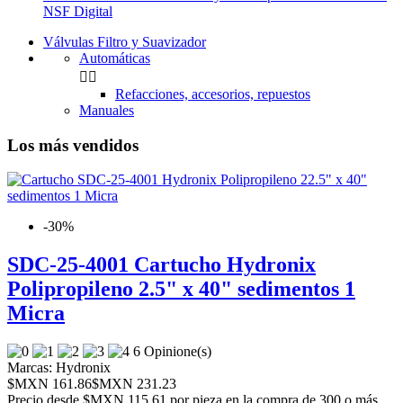
NSF Digital
Válvulas Filtro y Suavizador
Automáticas


Refacciones, accesorios, repuestos
Manuales
Los más vendidos
-30%
SDC-25-4001 Cartucho Hydronix
Polipropileno 2.5" x 40" sedimentos 1
Micra
6 Opinione(s)
Marcas:
Hydronix
$MXN 161.86
$MXN 231.23
Precio desde
$MXN 115.61 por pieza en la compra de 300 o más