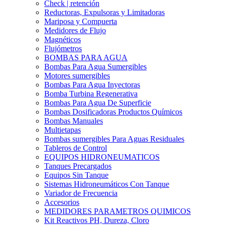
Check | retención
Reductoras, Expulsoras y Limitadoras
Mariposa y Compuerta
Medidores de Flujo
Magnéticos
Flujómetros
BOMBAS PARA AGUA
Bombas Para Agua Sumergibles
Motores sumergibles
Bombas Para Agua Inyectoras
Bomba Turbina Regenerativa
Bombas Para Agua De Superficie
Bombas Dosificadoras Productos Químicos
Bombas Manuales
Multietapas
Bombas sumergibles Para Aguas Residuales
Tableros de Control
EQUIPOS HIDRONEUMATICOS
Tanques Precargados
Equipos Sin Tanque
Sistemas Hidroneumáticos Con Tanque
Variador de Frecuencia
Accesorios
MEDIDORES PARAMETROS QUIMICOS
Kit Reactivos PH, Dureza, Cloro