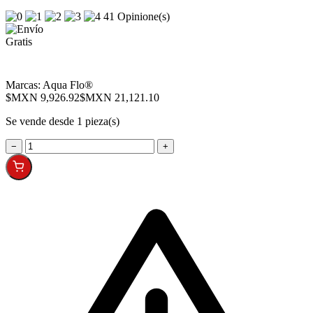
41 Opinione(s)
Marcas:
Aqua Flo®
$MXN 9,926.92
$MXN 21,121.10
Se vende desde 1 pieza(s)
−
+