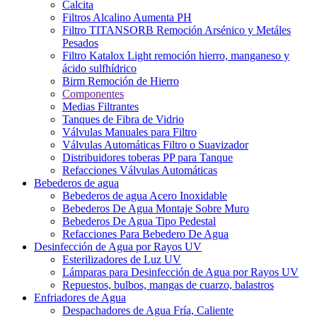
Calcita
Filtros Alcalino Aumenta PH
Filtro TITANSORB Remoción Arsénico y Metáles
Pesados
Filtro Katalox Light remoción hierro, manganeso y
ácido sulfhídrico
Birm Remoción de Hierro
Componentes
Medias Filtrantes
Tanques de Fibra de Vidrio
Válvulas Manuales para Filtro
Válvulas Automáticas Filtro o Suavizador
Distribuidores toberas PP para Tanque
Refacciones Válvulas Automáticas
Bebederos de agua
Bebederos de agua Acero Inoxidable
Bebederos De Agua Montaje Sobre Muro
Bebederos De Agua Tipo Pedestal
Refacciones Para Bebedero De Agua
Desinfección de Agua por Rayos UV
Esterilizadores de Luz UV
Lámparas para Desinfección de Agua por Rayos UV
Repuestos, bulbos, mangas de cuarzo, balastros
Enfriadores de Agua
Despachadores de Agua Fría, Caliente