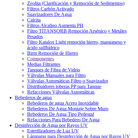
Zeolita (Clarificación y Remoción de Sedimentos)
Filtros Carbón Activado
Suavizadores De Agua
Calcita
Filtros Alcalino Aumenta PH
Filtro TITANSORB Remoción Arsénico y Metáles
Pesados
Filtro Katalox Light remoción hierro, manganeso y
ácido sulfhídrico
Birm Remoción de Hierro
Componentes
Medias Filtrantes
Tanques de Fibra de Vidrio
Válvulas Manuales para Filtro
Válvulas Automáticas Filtro o Suavizador
Distribuidores toberas PP para Tanque
Refacciones Válvulas Automáticas
Bebederos de agua
Bebederos de agua Acero Inoxidable
Bebederos De Agua Montaje Sobre Muro
Bebederos De Agua Tipo Pedestal
Refacciones Para Bebedero De Agua
Desinfección de Agua por Rayos UV
Esterilizadores de Luz UV
Lámparas para Desinfección de Agua por Rayos UV