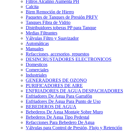
Filtros Alcalino Aumenta PH
Calcita
Birm Remoción de Hierro
Paquetes de Tanques de Presión PRFV
Tanques Fibra de Vidrio
Distribuidores toberas PP para Tanque
Medias Filtrantes
Válvulas Filtro y Suavizador
Automáticas
Manuales
Refacciones, accesorios, repuestos
DESINCRUSTADORES ELECTRONICOS
Domesticos
Comerciales
Industriales
GENERADORES DE OZONO
PURIFICADORES DE AIRE
ENFRIADORES DE AGUA DESPACHADORES
Enfriadores De Agua Para Garrafón
Enfriadores De Agua Para Punto de Uso
BEBEDEROS DE AGUA
Bebederos De Agua Montaje Sobre Muro
Bebederos De Agua Tipo Pedestal
Refacciones Para Bebedero De Agua
Válvulas para Control de Presión, Flujo y Retención