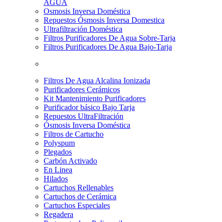
AGUA
Osmosis Inversa Doméstica
Repuestos Ósmosis Inversa Domestica
Ultrafiltración Doméstica
Filtros Purificadores De Agua Sobre-Tarja
Filtros Purificadores De Agua Bajo-Tarja
Filtros De Agua Alcalina Ionizada
Purificadores Cerámicos
Kit Mantenimiento Purificadores
Purificador básico Bajo Tarja
Repuestos UltraFiltración
Ósmosis Inversa Doméstica
Filtros de Cartucho
Polyspum
Plegados
Carbón Activado
En Linea
Hilados
Cartuchos Rellenables
Cartuchos de Cerámica
Cartuchos Especiales
Regadera