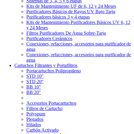
Sistemas de 3, 4, 5 y 6 etapas
Kits de Mantenimiento UF de 6, 12 y 24 Meses
Purificadores Básicos de Rayos UV Bajo Tarja
Purificadores básicos 3 y 4 etapas
Kits de Mantenimiento Purificadores Básicos UV 6, 12
y 24 Meses
Filtros Purificadores De Agua Sobre-Tarja
Purificadores Cerámicos
Conexiones, refacciones, accesorios para purificador de
agua
Conexiones, refacciones, accesorios para purificador de
agua
Cartuchos Filtrantes y Portafiltros
Portacartuchos Polipropileno
STD 10"
STD 20"
BB 10"
BB 20"
Accesorios Portacartuchos
Filtros de Cartucho
Polyspum
Plegados
Hilados
Carbón Activado