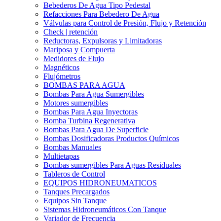
Bebederos De Agua Tipo Pedestal
Refacciones Para Bebedero De Agua
Válvulas para Control de Presión, Flujo y Retención
Check | retención
Reductoras, Expulsoras y Limitadoras
Mariposa y Compuerta
Medidores de Flujo
Magnéticos
Flujómetros
BOMBAS PARA AGUA
Bombas Para Agua Sumergibles
Motores sumergibles
Bombas Para Agua Inyectoras
Bomba Turbina Regenerativa
Bombas Para Agua De Superficie
Bombas Dosificadoras Productos Químicos
Bombas Manuales
Multietapas
Bombas sumergibles Para Aguas Residuales
Tableros de Control
EQUIPOS HIDRONEUMATICOS
Tanques Precargados
Equipos Sin Tanque
Sistemas Hidroneumáticos Con Tanque
Variador de Frecuencia