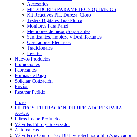
Accesorios
MEDIDORES PARAMETROS QUIMICOS
Kit Reactivos PH, Dureza, Cloro
Testers Digitales Tipo Pluma
Monitores Para Panel
Medidores de mesa y/o portatiles
Sanitizantes, limpieza y Desinfectantes
Gereradores Electricos
Tradicionales
Inverter
Nuevos Productos
Promociones
Fabricantes
Formas de Pago
Solicitar Cotización
Envíos
Rastrear Pedido
Inicio
FILTROS, FILTRACION, PURIFICADORES PARA
AGUA
Filtros Lecho Profundo
Válvulas Filtro y Suavizador
Automáticas
Válvula de Control 765 DF Hydrotech para filtro/suavizador