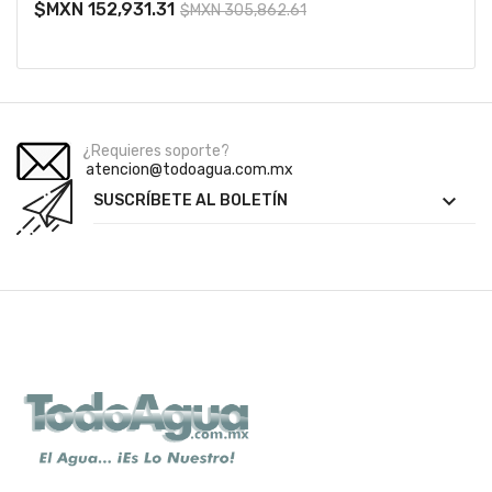
$MXN 152,931.31
$MXN 305,862.61
¿Requieres soporte?
atencion@todoagua.com.mx

SUSCRÍBETE AL BOLETÍN