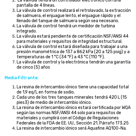
La válvula tendrá un controlador electrónico con una
pantalla de 4 líneas.
La válvula de control realizará el retrolavado, la extracción
de salmuera, el enjuague lento, el enjuague rápido y el
llenado del tanque de salmuera según sea necesario.
La válvula de control tendrá un medidor de turbina
integrado.
La válvula estará pendiente de certificación NSF/ANSI 44
para materiales y requisitos de integridad estructural.
La válvula de control estará diseñada para trabajar a una
presión manométrica de 137 a 862 kPa (20 a 125 psig) y a
temperaturas de 1 °C (34 °F) a 43 °C (110 °F).
La válvula de control y la electrónica tendrán una garantía
de cinco (5) años
Media Filtrante:
La resina de intercambio iónico tiene una capacidad total
de 1,9 eq/L en forma de sodio.
Cada uno de los tres tanques minerales tendrá 420 L (15
pies3) de medio de intercambio iónico.
La resina de intercambio iónico estará certificada por WQA
según las normas NSF/ANSI 44 solo para requisitos de
materiales y cumplirá con el Código de Regulaciones
Federales de la FDA de EE. UU., Sección 21, Párrafo 173.25
La resina de intercambio iónico será Aquafine AQ100-Na.