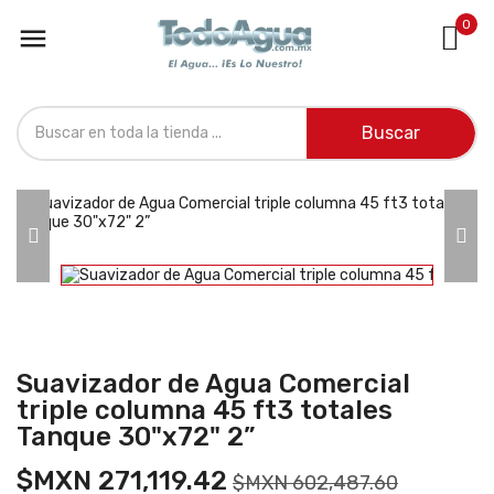
0

Buscar
Suavizador de Agua Comercial
triple columna 45 ft3 totales
Tanque 30"x72" 2”
$MXN 271,119.42
$MXN 602,487.60