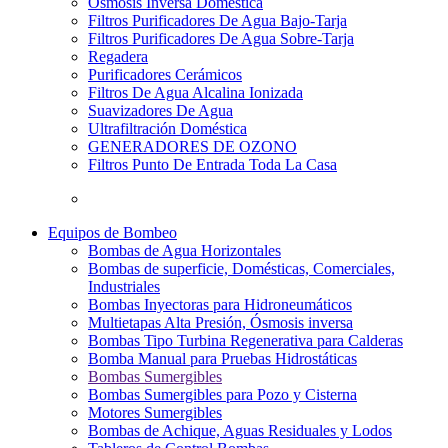
Osmosis Inversa Doméstica
Filtros Purificadores De Agua Bajo-Tarja
Filtros Purificadores De Agua Sobre-Tarja
Regadera
Purificadores Cerámicos
Filtros De Agua Alcalina Ionizada
Suavizadores De Agua
Ultrafiltración Doméstica
GENERADORES DE OZONO
Filtros Punto De Entrada Toda La Casa
Equipos de Bombeo
Bombas de Agua Horizontales
Bombas de superficie, Domésticas, Comerciales,
Industriales
Bombas Inyectoras para Hidroneumáticos
Multietapas Alta Presión, Ósmosis inversa
Bombas Tipo Turbina Regenerativa para Calderas
Bomba Manual para Pruebas Hidrostáticas
Bombas Sumergibles
Bombas Sumergibles para Pozo y Cisterna
Motores Sumergibles
Bombas de Achique, Aguas Residuales y Lodos