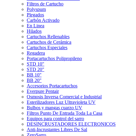
Filtros de Cartucho
Polyspum
Plegados
Carbón Activado
En Linea
Hilados
Cartuchos Rellenables
Cartuchos de Cerámica
Cartuchos Especiales
Regadera
Portacartuchos Polipropileno
STD 10"
STD 20"
BB 10"
BB 20"
Accesorios Portacartuchos
Everpure Pentair
Osmosis Inversa Comercial e Industrial
Esterilizadores Luz Ultravioleta UV
Bulbos y mangas cuarzo UV
Filtros Punto De Entrada Toda La Casa
Equipos para control del sarro
DESINCRUSTADORES ELECTRONICOS
Anti-Incrustantes Libres De Sal
ZeroSarro