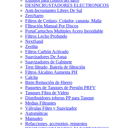
Equipos para control del sarro
DESINCRUSTADORES ELECTRONICOS
Anti-Incrustantes Libres De Sal
ZeroSarro
Filtros de Cedazo, Colador, canasta, Malla
FIltración Manual Por Discos
PortaCartuchos Multiples Acero Inoxidable
Filtros Lecho Profundo
NextSand
Zeolita
Filtros Carbón Activado
Suavizadores De Agua
Suavizadores de Gabinete
Tren filtrado, Batería de filtración
Filtros Alcalino Aumenta PH
Calcita
Birm Remoción de Hierro
Paquetes de Tanques de Presión PRFV
Tanques Fibra de Vidrio
Distribuidores toberas PP para Tanque
Medias Filtrantes
Válvulas Filtro y Suavizador
Automáticas
Manuales
Refacciones, accesorios, repuestos