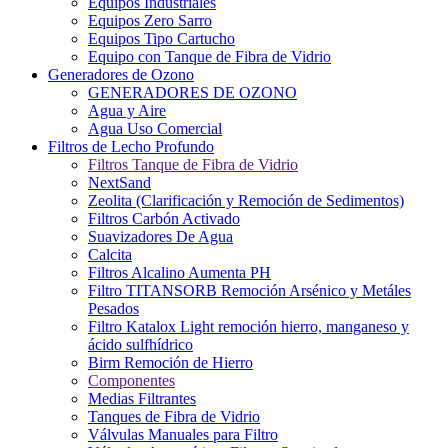
Equipos Industriales
Equipos Zero Sarro
Equipos Tipo Cartucho
Equipo con Tanque de Fibra de Vidrio
Generadores de Ozono
GENERADORES DE OZONO
Agua y Aire
Agua Uso Comercial
Filtros de Lecho Profundo
Filtros Tanque de Fibra de Vidrio
NextSand
Zeolita (Clarificación y Remoción de Sedimentos)
Filtros Carbón Activado
Suavizadores De Agua
Calcita
Filtros Alcalino Aumenta PH
Filtro TITANSORB Remoción Arsénico y Metáles
Pesados
Filtro Katalox Light remoción hierro, manganeso y
ácido sulfhídrico
Birm Remoción de Hierro
Componentes
Medias Filtrantes
Tanques de Fibra de Vidrio
Válvulas Manuales para Filtro