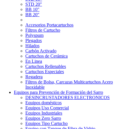
STD 20"
BB 10"
BB 20"
Accesorios Portacartuchos
Filtros de Cartucho
Polyspum
Plegados
Hilados
Carbón Activado
Cartuchos de Cerámica
En Linea
Cartuchos Rellenables
Cartuchos Especiales
Regadera
Filtros de Bolsa, Carcazas Multicartuchos Acero
Inoxidable
Equipos para Prevención de Formación del Sarro
DESINCRUSTADORES ELECTRONICOS
Equipos domésticos
Equipos Uso Comercial
Equipos Industriales
Equipos Zero Sarro
Equipos Tipo Cartucho
Equipo con Tanque de Fibra de Vidrio