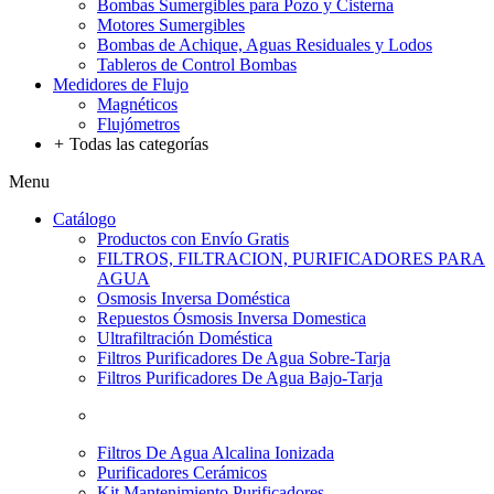
Bombas Sumergibles para Pozo y Cisterna
Motores Sumergibles
Bombas de Achique, Aguas Residuales y Lodos
Tableros de Control Bombas
Medidores de Flujo
Magnéticos
Flujómetros
+
Todas las categorías
Menu
Catálogo
Productos con Envío Gratis
FILTROS, FILTRACION, PURIFICADORES PARA
AGUA
Osmosis Inversa Doméstica
Repuestos Ósmosis Inversa Domestica
Ultrafiltración Doméstica
Filtros Purificadores De Agua Sobre-Tarja
Filtros Purificadores De Agua Bajo-Tarja
Filtros De Agua Alcalina Ionizada
Purificadores Cerámicos
Kit Mantenimiento Purificadores