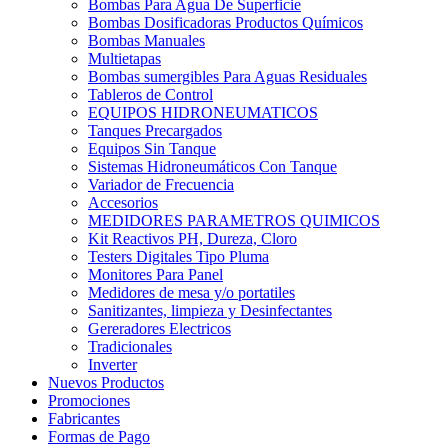
Bombas Para Agua De Superficie
Bombas Dosificadoras Productos Químicos
Bombas Manuales
Multietapas
Bombas sumergibles Para Aguas Residuales
Tableros de Control
EQUIPOS HIDRONEUMATICOS
Tanques Precargados
Equipos Sin Tanque
Sistemas Hidroneumáticos Con Tanque
Variador de Frecuencia
Accesorios
MEDIDORES PARAMETROS QUIMICOS
Kit Reactivos PH, Dureza, Cloro
Testers Digitales Tipo Pluma
Monitores Para Panel
Medidores de mesa y/o portatiles
Sanitizantes, limpieza y Desinfectantes
Gereradores Electricos
Tradicionales
Inverter
Nuevos Productos
Promociones
Fabricantes
Formas de Pago