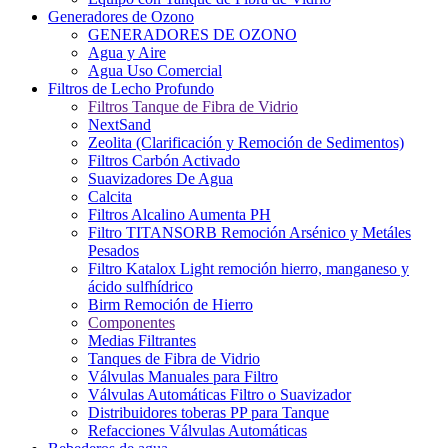
Generadores de Ozono
GENERADORES DE OZONO
Agua y Aire
Agua Uso Comercial
Filtros de Lecho Profundo
Filtros Tanque de Fibra de Vidrio
NextSand
Zeolita (Clarificación y Remoción de Sedimentos)
Filtros Carbón Activado
Suavizadores De Agua
Calcita
Filtros Alcalino Aumenta PH
Filtro TITANSORB Remoción Arsénico y Metáles
Pesados
Filtro Katalox Light remoción hierro, manganeso y
ácido sulfhídrico
Birm Remoción de Hierro
Componentes
Medias Filtrantes
Tanques de Fibra de Vidrio
Válvulas Manuales para Filtro
Válvulas Automáticas Filtro o Suavizador
Distribuidores toberas PP para Tanque
Refacciones Válvulas Automáticas