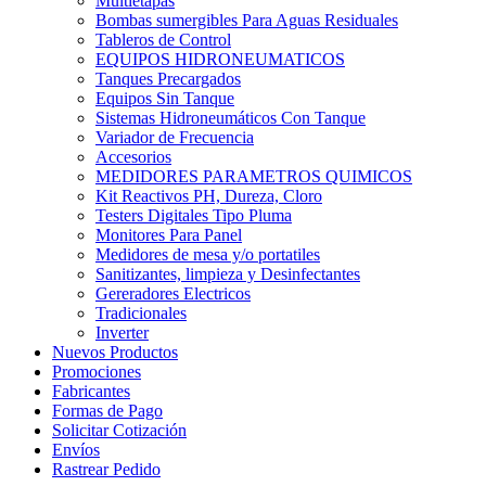
Multietapas
Bombas sumergibles Para Aguas Residuales
Tableros de Control
EQUIPOS HIDRONEUMATICOS
Tanques Precargados
Equipos Sin Tanque
Sistemas Hidroneumáticos Con Tanque
Variador de Frecuencia
Accesorios
MEDIDORES PARAMETROS QUIMICOS
Kit Reactivos PH, Dureza, Cloro
Testers Digitales Tipo Pluma
Monitores Para Panel
Medidores de mesa y/o portatiles
Sanitizantes, limpieza y Desinfectantes
Gereradores Electricos
Tradicionales
Inverter
Nuevos Productos
Promociones
Fabricantes
Formas de Pago
Solicitar Cotización
Envíos
Rastrear Pedido