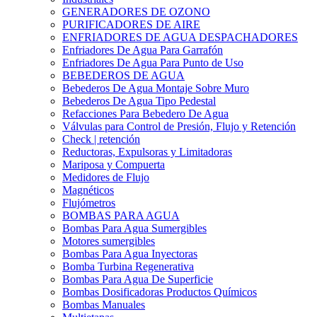
GENERADORES DE OZONO
PURIFICADORES DE AIRE
ENFRIADORES DE AGUA DESPACHADORES
Enfriadores De Agua Para Garrafón
Enfriadores De Agua Para Punto de Uso
BEBEDEROS DE AGUA
Bebederos De Agua Montaje Sobre Muro
Bebederos De Agua Tipo Pedestal
Refacciones Para Bebedero De Agua
Válvulas para Control de Presión, Flujo y Retención
Check | retención
Reductoras, Expulsoras y Limitadoras
Mariposa y Compuerta
Medidores de Flujo
Magnéticos
Flujómetros
BOMBAS PARA AGUA
Bombas Para Agua Sumergibles
Motores sumergibles
Bombas Para Agua Inyectoras
Bomba Turbina Regenerativa
Bombas Para Agua De Superficie
Bombas Dosificadoras Productos Químicos
Bombas Manuales