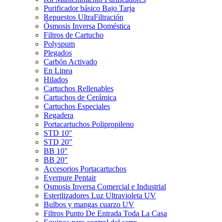
Purificador básico Bajo Tarja
Repuestos UltraFiltración
Ósmosis Inversa Doméstica
Filtros de Cartucho
Polyspum
Plegados
Carbón Activado
En Linea
Hilados
Cartuchos Rellenables
Cartuchos de Cerámica
Cartuchos Especiales
Regadera
Portacartuchos Polipropileno
STD 10"
STD 20"
BB 10"
BB 20"
Accesorios Portacartuchos
Everpure Pentair
Osmosis Inversa Comercial e Industrial
Esterilizadores Luz Ultravioleta UV
Bulbos y mangas cuarzo UV
Filtros Punto De Entrada Toda La Casa