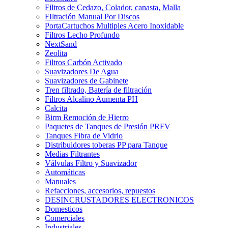
Filtros de Cedazo, Colador, canasta, Malla
FIltración Manual Por Discos
PortaCartuchos Multiples Acero Inoxidable
Filtros Lecho Profundo
NextSand
Zeolita
Filtros Carbón Activado
Suavizadores De Agua
Suavizadores de Gabinete
Tren filtrado, Batería de filtración
Filtros Alcalino Aumenta PH
Calcita
Birm Remoción de Hierro
Paquetes de Tanques de Presión PRFV
Tanques Fibra de Vidrio
Distribuidores toberas PP para Tanque
Medias Filtrantes
Válvulas Filtro y Suavizador
Automáticas
Manuales
Refacciones, accesorios, repuestos
DESINCRUSTADORES ELECTRONICOS
Domesticos
Comerciales
Industriales