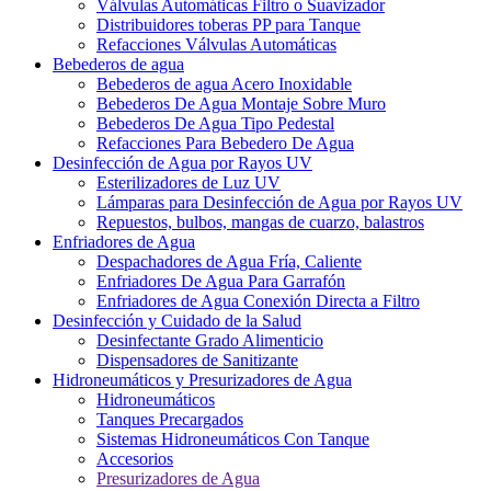
Válvulas Automáticas Filtro o Suavizador
Distribuidores toberas PP para Tanque
Refacciones Válvulas Automáticas
Bebederos de agua
Bebederos de agua Acero Inoxidable
Bebederos De Agua Montaje Sobre Muro
Bebederos De Agua Tipo Pedestal
Refacciones Para Bebedero De Agua
Desinfección de Agua por Rayos UV
Esterilizadores de Luz UV
Lámparas para Desinfección de Agua por Rayos UV
Repuestos, bulbos, mangas de cuarzo, balastros
Enfriadores de Agua
Despachadores de Agua Fría, Caliente
Enfriadores De Agua Para Garrafón
Enfriadores de Agua Conexión Directa a Filtro
Desinfección y Cuidado de la Salud
Desinfectante Grado Alimenticio
Dispensadores de Sanitizante
Hidroneumáticos y Presurizadores de Agua
Hidroneumáticos
Tanques Precargados
Sistemas Hidroneumáticos Con Tanque
Accesorios
Presurizadores de Agua