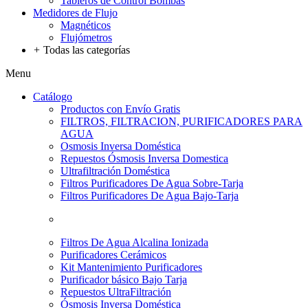
Tableros de Control Bombas
Medidores de Flujo
Magnéticos
Flujómetros
+
Todas las categorías
Menu
Catálogo
Productos con Envío Gratis
FILTROS, FILTRACION, PURIFICADORES PARA
AGUA
Osmosis Inversa Doméstica
Repuestos Ósmosis Inversa Domestica
Ultrafiltración Doméstica
Filtros Purificadores De Agua Sobre-Tarja
Filtros Purificadores De Agua Bajo-Tarja
Filtros De Agua Alcalina Ionizada
Purificadores Cerámicos
Kit Mantenimiento Purificadores
Purificador básico Bajo Tarja
Repuestos UltraFiltración
Ósmosis Inversa Doméstica