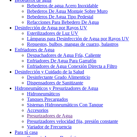
Bebederos de agua
Bebederos de agua Acero Inoxidable
Bebederos De Agua Montaje Sobre Muro
Bebederos De Agua Tipo Pedestal
Refacciones Para Bebedero De Agua
Desinfección de Agua por Rayos UV
Esterilizadores de Luz UV
Lámparas para Desinfección de Agua por Rayos UV
Repuestos, bulbos, mangas de cuarzo, balastros
Enfriadores de Agua
Despachadores de Agua Fría, Caliente
Enfriadores De Agua Para Garrafón
Enfriadores de Agua Conexión Directa a Filtro
Desinfección y Cuidado de la Salud
Desinfectante Grado Alimenticio
Dispensadores de Sanitizante
Hidroneumáticos y Presurizadores de Agua
Hidroneumáticos
Tanques Precargados
Sistemas Hidroneumáticos Con Tanque
Accesorios
Presurizadores de Agua
Presurizadores velocidad fija, presión constante
Variador de Frecuencia
Para tú casa