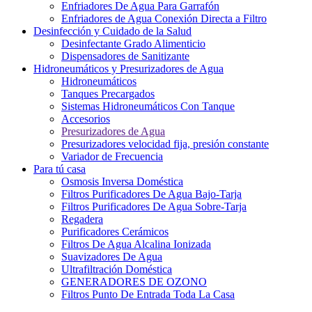
Enfriadores De Agua Para Garrafón
Enfriadores de Agua Conexión Directa a Filtro
Desinfección y Cuidado de la Salud
Desinfectante Grado Alimenticio
Dispensadores de Sanitizante
Hidroneumáticos y Presurizadores de Agua
Hidroneumáticos
Tanques Precargados
Sistemas Hidroneumáticos Con Tanque
Accesorios
Presurizadores de Agua
Presurizadores velocidad fija, presión constante
Variador de Frecuencia
Para tú casa
Osmosis Inversa Doméstica
Filtros Purificadores De Agua Bajo-Tarja
Filtros Purificadores De Agua Sobre-Tarja
Regadera
Purificadores Cerámicos
Filtros De Agua Alcalina Ionizada
Suavizadores De Agua
Ultrafiltración Doméstica
GENERADORES DE OZONO
Filtros Punto De Entrada Toda La Casa