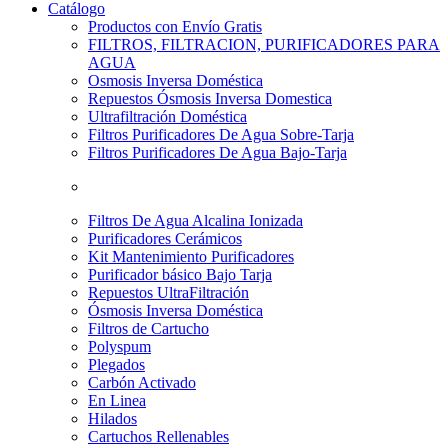
Catálogo
Productos con Envío Gratis
FILTROS, FILTRACION, PURIFICADORES PARA
AGUA
Osmosis Inversa Doméstica
Repuestos Ósmosis Inversa Domestica
Ultrafiltración Doméstica
Filtros Purificadores De Agua Sobre-Tarja
Filtros Purificadores De Agua Bajo-Tarja
Filtros De Agua Alcalina Ionizada
Purificadores Cerámicos
Kit Mantenimiento Purificadores
Purificador básico Bajo Tarja
Repuestos UltraFiltración
Ósmosis Inversa Doméstica
Filtros de Cartucho
Polyspum
Plegados
Carbón Activado
En Linea
Hilados
Cartuchos Rellenables