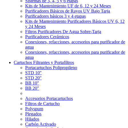
Sistemas de 3, 4, 5 y 6 etapas
Kits de Mantenimiento UF de 6, 12 y 24 Meses
Purificadores Básicos de Rayos UV Bajo Tarja
Purificadores básicos 3 y 4 etapas
Kits de Mantenimiento Purificadores Básicos UV 6, 12
y 24 Meses
Filtros Purificadores De Agua Sobre-Tarja
Purificadores Cerámicos
Conexiones, refacciones, accesorios para purificador de
agua
Conexiones, refacciones, accesorios para purificador de
agua
Cartuchos Filtrantes y Portafiltros
Portacartuchos Polipropileno
STD 10"
STD 20"
BB 10"
BB 20"
Accesorios Portacartuchos
Filtros de Cartucho
Polyspum
Plegados
Hilados
Carbón Activado