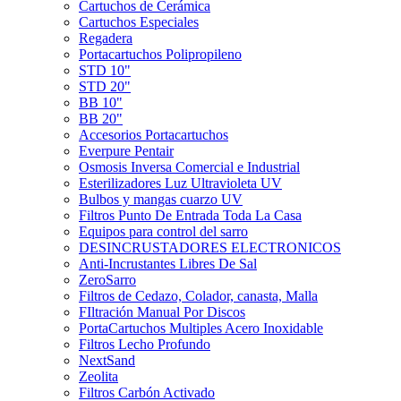
Cartuchos de Cerámica
Cartuchos Especiales
Regadera
Portacartuchos Polipropileno
STD 10"
STD 20"
BB 10"
BB 20"
Accesorios Portacartuchos
Everpure Pentair
Osmosis Inversa Comercial e Industrial
Esterilizadores Luz Ultravioleta UV
Bulbos y mangas cuarzo UV
Filtros Punto De Entrada Toda La Casa
Equipos para control del sarro
DESINCRUSTADORES ELECTRONICOS
Anti-Incrustantes Libres De Sal
ZeroSarro
Filtros de Cedazo, Colador, canasta, Malla
FIltración Manual Por Discos
PortaCartuchos Multiples Acero Inoxidable
Filtros Lecho Profundo
NextSand
Zeolita
Filtros Carbón Activado