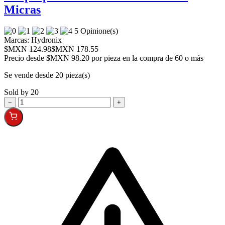
Micras
5 Opinione(s)
Marcas:
Hydronix
$MXN 124.98
$MXN 178.55
Precio desde
$MXN 98.20 por pieza en la compra de 60 o más
Se vende desde 20 pieza(s)
Sold by 20
−
+