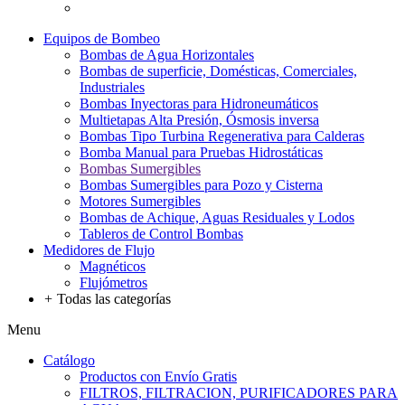
Equipos de Bombeo
Bombas de Agua Horizontales
Bombas de superficie, Domésticas, Comerciales,
Industriales
Bombas Inyectoras para Hidroneumáticos
Multietapas Alta Presión, Ósmosis inversa
Bombas Tipo Turbina Regenerativa para Calderas
Bomba Manual para Pruebas Hidrostáticas
Bombas Sumergibles
Bombas Sumergibles para Pozo y Cisterna
Motores Sumergibles
Bombas de Achique, Aguas Residuales y Lodos
Tableros de Control Bombas
Medidores de Flujo
Magnéticos
Flujómetros
+
Todas las categorías
Menu
Catálogo
Productos con Envío Gratis
FILTROS, FILTRACION, PURIFICADORES PARA