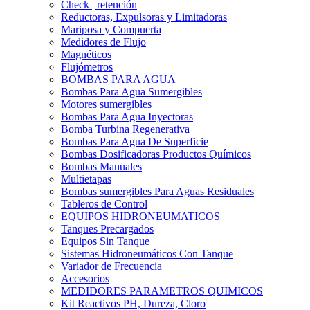
Check | retención
Reductoras, Expulsoras y Limitadoras
Mariposa y Compuerta
Medidores de Flujo
Magnéticos
Flujómetros
BOMBAS PARA AGUA
Bombas Para Agua Sumergibles
Motores sumergibles
Bombas Para Agua Inyectoras
Bomba Turbina Regenerativa
Bombas Para Agua De Superficie
Bombas Dosificadoras Productos Químicos
Bombas Manuales
Multietapas
Bombas sumergibles Para Aguas Residuales
Tableros de Control
EQUIPOS HIDRONEUMATICOS
Tanques Precargados
Equipos Sin Tanque
Sistemas Hidroneumáticos Con Tanque
Variador de Frecuencia
Accesorios
MEDIDORES PARAMETROS QUIMICOS
Kit Reactivos PH, Dureza, Cloro