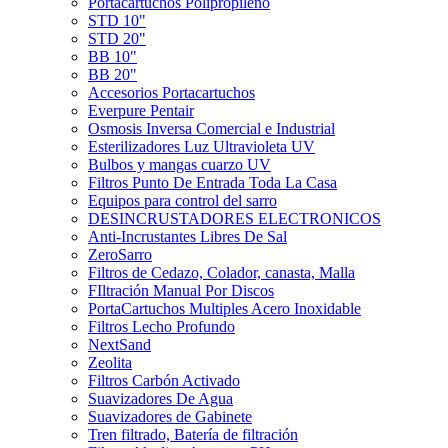
Portacartuchos Polipropileno
STD 10"
STD 20"
BB 10"
BB 20"
Accesorios Portacartuchos
Everpure Pentair
Osmosis Inversa Comercial e Industrial
Esterilizadores Luz Ultravioleta UV
Bulbos y mangas cuarzo UV
Filtros Punto De Entrada Toda La Casa
Equipos para control del sarro
DESINCRUSTADORES ELECTRONICOS
Anti-Incrustantes Libres De Sal
ZeroSarro
Filtros de Cedazo, Colador, canasta, Malla
FIltración Manual Por Discos
PortaCartuchos Multiples Acero Inoxidable
Filtros Lecho Profundo
NextSand
Zeolita
Filtros Carbón Activado
Suavizadores De Agua
Suavizadores de Gabinete
Tren filtrado, Batería de filtración