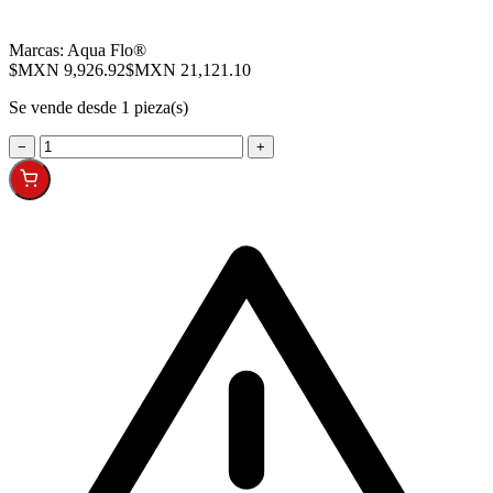
Marcas:
Aqua Flo®
$MXN 9,926.92
$MXN 21,121.10
Se vende desde 1 pieza(s)
−
+