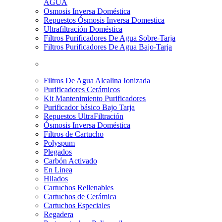
AGUA
Osmosis Inversa Doméstica
Repuestos Ósmosis Inversa Domestica
Ultrafiltración Doméstica
Filtros Purificadores De Agua Sobre-Tarja
Filtros Purificadores De Agua Bajo-Tarja
Filtros De Agua Alcalina Ionizada
Purificadores Cerámicos
Kit Mantenimiento Purificadores
Purificador básico Bajo Tarja
Repuestos UltraFiltración
Ósmosis Inversa Doméstica
Filtros de Cartucho
Polyspum
Plegados
Carbón Activado
En Linea
Hilados
Cartuchos Rellenables
Cartuchos de Cerámica
Cartuchos Especiales
Regadera