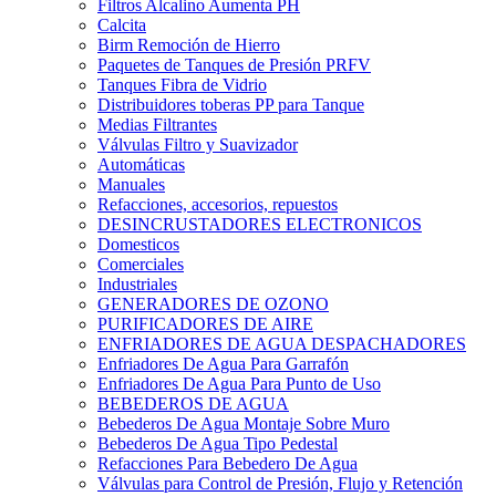
Filtros Alcalino Aumenta PH
Calcita
Birm Remoción de Hierro
Paquetes de Tanques de Presión PRFV
Tanques Fibra de Vidrio
Distribuidores toberas PP para Tanque
Medias Filtrantes
Válvulas Filtro y Suavizador
Automáticas
Manuales
Refacciones, accesorios, repuestos
DESINCRUSTADORES ELECTRONICOS
Domesticos
Comerciales
Industriales
GENERADORES DE OZONO
PURIFICADORES DE AIRE
ENFRIADORES DE AGUA DESPACHADORES
Enfriadores De Agua Para Garrafón
Enfriadores De Agua Para Punto de Uso
BEBEDEROS DE AGUA
Bebederos De Agua Montaje Sobre Muro
Bebederos De Agua Tipo Pedestal
Refacciones Para Bebedero De Agua
Válvulas para Control de Presión, Flujo y Retención