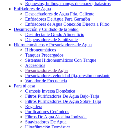
Repuestos, bulbos, mangas de cuarzo, balastros
Enfriadores de Agua
Despachadores de Agua Fría, Caliente
Enfriadores De Agua Para Garrafón
Enfriadores de Agua Conexión Directa a Filtro
Desinfección y Cuidado de la Salud
Desinfectante Grado Alimenticio
Dispensadores de Sanitizante
Hidroneumáticos y Presurizadores de Agua
Hidroneumáticos
Tanques Precargados
Sistemas Hidroneumáticos Con Tanque
Accesorios
Presurizadores de Agua
Presurizadores velocidad fija, presión constante
Variador de Frecuencia
Para tú casa
Osmosis Inversa Doméstica
Filtros Purificadores De Agua Bajo-Tarja
Filtros Purificadores De Agua Sobre-Tarja
Regadera
Purificadores Cerámicos
Filtros De Agua Alcalina Ionizada
Suavizadores De Agua
Ultrafiltración Doméstica