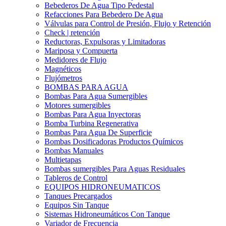
Bebederos De Agua Tipo Pedestal
Refacciones Para Bebedero De Agua
Válvulas para Control de Presión, Flujo y Retención
Check | retención
Reductoras, Expulsoras y Limitadoras
Mariposa y Compuerta
Medidores de Flujo
Magnéticos
Flujómetros
BOMBAS PARA AGUA
Bombas Para Agua Sumergibles
Motores sumergibles
Bombas Para Agua Inyectoras
Bomba Turbina Regenerativa
Bombas Para Agua De Superficie
Bombas Dosificadoras Productos Químicos
Bombas Manuales
Multietapas
Bombas sumergibles Para Aguas Residuales
Tableros de Control
EQUIPOS HIDRONEUMATICOS
Tanques Precargados
Equipos Sin Tanque
Sistemas Hidroneumáticos Con Tanque
Variador de Frecuencia