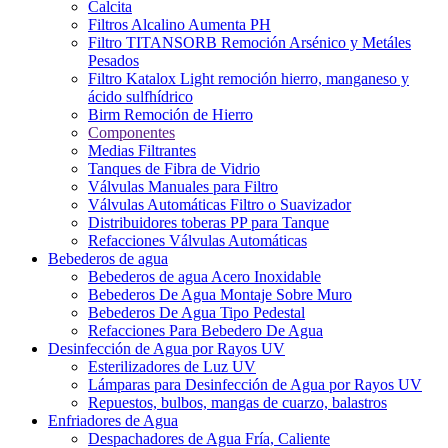
Calcita
Filtros Alcalino Aumenta PH
Filtro TITANSORB Remoción Arsénico y Metáles
Pesados
Filtro Katalox Light remoción hierro, manganeso y
ácido sulfhídrico
Birm Remoción de Hierro
Componentes
Medias Filtrantes
Tanques de Fibra de Vidrio
Válvulas Manuales para Filtro
Válvulas Automáticas Filtro o Suavizador
Distribuidores toberas PP para Tanque
Refacciones Válvulas Automáticas
Bebederos de agua
Bebederos de agua Acero Inoxidable
Bebederos De Agua Montaje Sobre Muro
Bebederos De Agua Tipo Pedestal
Refacciones Para Bebedero De Agua
Desinfección de Agua por Rayos UV
Esterilizadores de Luz UV
Lámparas para Desinfección de Agua por Rayos UV
Repuestos, bulbos, mangas de cuarzo, balastros
Enfriadores de Agua
Despachadores de Agua Fría, Caliente