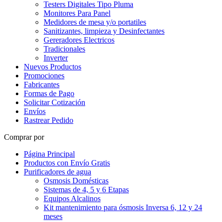
Testers Digitales Tipo Pluma
Monitores Para Panel
Medidores de mesa y/o portatiles
Sanitizantes, limpieza y Desinfectantes
Gereradores Electricos
Tradicionales
Inverter
Nuevos Productos
Promociones
Fabricantes
Formas de Pago
Solicitar Cotización
Envíos
Rastrear Pedido
Comprar por
Página Principal
Productos con Envío Gratis
Purificadores de agua
Osmosis Domésticas
Sistemas de 4, 5 y 6 Etapas
Equipos Alcalinos
Kit mantenimiento para ósmosis Inversa 6, 12 y 24
meses