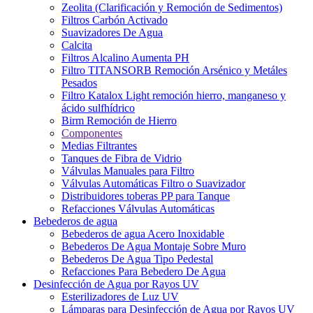
Zeolita (Clarificación y Remoción de Sedimentos)
Filtros Carbón Activado
Suavizadores De Agua
Calcita
Filtros Alcalino Aumenta PH
Filtro TITANSORB Remoción Arsénico y Metáles
Pesados
Filtro Katalox Light remoción hierro, manganeso y
ácido sulfhídrico
Birm Remoción de Hierro
Componentes
Medias Filtrantes
Tanques de Fibra de Vidrio
Válvulas Manuales para Filtro
Válvulas Automáticas Filtro o Suavizador
Distribuidores toberas PP para Tanque
Refacciones Válvulas Automáticas
Bebederos de agua
Bebederos de agua Acero Inoxidable
Bebederos De Agua Montaje Sobre Muro
Bebederos De Agua Tipo Pedestal
Refacciones Para Bebedero De Agua
Desinfección de Agua por Rayos UV
Esterilizadores de Luz UV
Lámparas para Desinfección de Agua por Rayos UV