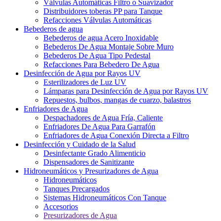
Válvulas Automáticas Filtro o Suavizador
Distribuidores toberas PP para Tanque
Refacciones Válvulas Automáticas
Bebederos de agua
Bebederos de agua Acero Inoxidable
Bebederos De Agua Montaje Sobre Muro
Bebederos De Agua Tipo Pedestal
Refacciones Para Bebedero De Agua
Desinfección de Agua por Rayos UV
Esterilizadores de Luz UV
Lámparas para Desinfección de Agua por Rayos UV
Repuestos, bulbos, mangas de cuarzo, balastros
Enfriadores de Agua
Despachadores de Agua Fría, Caliente
Enfriadores De Agua Para Garrafón
Enfriadores de Agua Conexión Directa a Filtro
Desinfección y Cuidado de la Salud
Desinfectante Grado Alimenticio
Dispensadores de Sanitizante
Hidroneumáticos y Presurizadores de Agua
Hidroneumáticos
Tanques Precargados
Sistemas Hidroneumáticos Con Tanque
Accesorios
Presurizadores de Agua