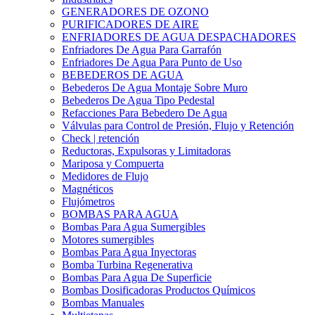
GENERADORES DE OZONO
PURIFICADORES DE AIRE
ENFRIADORES DE AGUA DESPACHADORES
Enfriadores De Agua Para Garrafón
Enfriadores De Agua Para Punto de Uso
BEBEDEROS DE AGUA
Bebederos De Agua Montaje Sobre Muro
Bebederos De Agua Tipo Pedestal
Refacciones Para Bebedero De Agua
Válvulas para Control de Presión, Flujo y Retención
Check | retención
Reductoras, Expulsoras y Limitadoras
Mariposa y Compuerta
Medidores de Flujo
Magnéticos
Flujómetros
BOMBAS PARA AGUA
Bombas Para Agua Sumergibles
Motores sumergibles
Bombas Para Agua Inyectoras
Bomba Turbina Regenerativa
Bombas Para Agua De Superficie
Bombas Dosificadoras Productos Químicos
Bombas Manuales