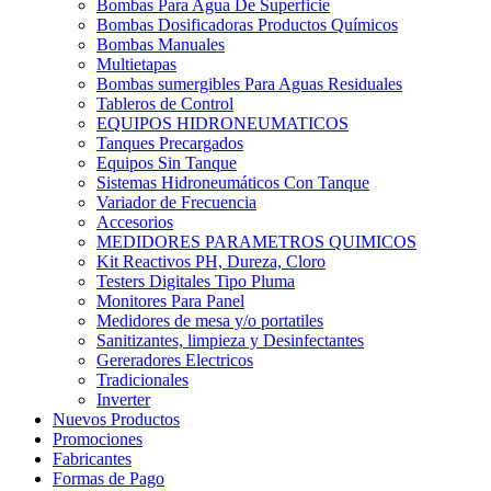
Bombas Para Agua De Superficie
Bombas Dosificadoras Productos Químicos
Bombas Manuales
Multietapas
Bombas sumergibles Para Aguas Residuales
Tableros de Control
EQUIPOS HIDRONEUMATICOS
Tanques Precargados
Equipos Sin Tanque
Sistemas Hidroneumáticos Con Tanque
Variador de Frecuencia
Accesorios
MEDIDORES PARAMETROS QUIMICOS
Kit Reactivos PH, Dureza, Cloro
Testers Digitales Tipo Pluma
Monitores Para Panel
Medidores de mesa y/o portatiles
Sanitizantes, limpieza y Desinfectantes
Gereradores Electricos
Tradicionales
Inverter
Nuevos Productos
Promociones
Fabricantes
Formas de Pago