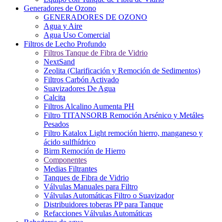
Generadores de Ozono
GENERADORES DE OZONO
Agua y Aire
Agua Uso Comercial
Filtros de Lecho Profundo
Filtros Tanque de Fibra de Vidrio
NextSand
Zeolita (Clarificación y Remoción de Sedimentos)
Filtros Carbón Activado
Suavizadores De Agua
Calcita
Filtros Alcalino Aumenta PH
Filtro TITANSORB Remoción Arsénico y Metáles
Pesados
Filtro Katalox Light remoción hierro, manganeso y
ácido sulfhídrico
Birm Remoción de Hierro
Componentes
Medias Filtrantes
Tanques de Fibra de Vidrio
Válvulas Manuales para Filtro
Válvulas Automáticas Filtro o Suavizador
Distribuidores toberas PP para Tanque
Refacciones Válvulas Automáticas