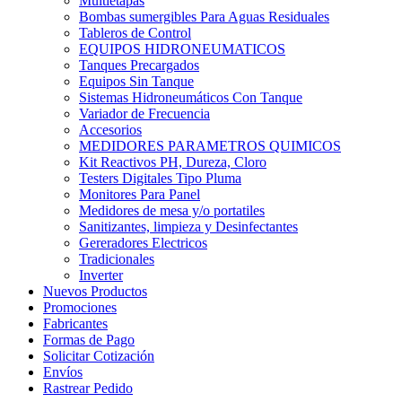
Multietapas
Bombas sumergibles Para Aguas Residuales
Tableros de Control
EQUIPOS HIDRONEUMATICOS
Tanques Precargados
Equipos Sin Tanque
Sistemas Hidroneumáticos Con Tanque
Variador de Frecuencia
Accesorios
MEDIDORES PARAMETROS QUIMICOS
Kit Reactivos PH, Dureza, Cloro
Testers Digitales Tipo Pluma
Monitores Para Panel
Medidores de mesa y/o portatiles
Sanitizantes, limpieza y Desinfectantes
Gereradores Electricos
Tradicionales
Inverter
Nuevos Productos
Promociones
Fabricantes
Formas de Pago
Solicitar Cotización
Envíos
Rastrear Pedido