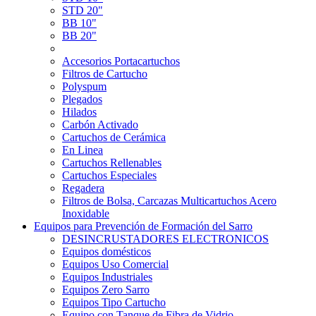
STD 20"
BB 10"
BB 20"
Accesorios Portacartuchos
Filtros de Cartucho
Polyspum
Plegados
Hilados
Carbón Activado
Cartuchos de Cerámica
En Linea
Cartuchos Rellenables
Cartuchos Especiales
Regadera
Filtros de Bolsa, Carcazas Multicartuchos Acero
Inoxidable
Equipos para Prevención de Formación del Sarro
DESINCRUSTADORES ELECTRONICOS
Equipos domésticos
Equipos Uso Comercial
Equipos Industriales
Equipos Zero Sarro
Equipos Tipo Cartucho
Equipo con Tanque de Fibra de Vidrio