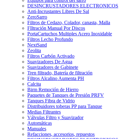
Equipos para control del sarro
DESINCRUSTADORES ELECTRONICOS
Anti-Incrustantes Libres De Sal
ZeroSarro
Filtros de Cedazo, Colador, canasta, Malla
FIltración Manual Por Discos
PortaCartuchos Multiples Acero Inoxidable
Filtros Lecho Profundo
NextSand
Zeolita
Filtros Carbón Activado
Suavizadores De Agua
Suavizadores de Gabinete
Tren filtrado, Batería de filtración
Filtros Alcalino Aumenta PH
Calcita
Birm Remoción de Hierro
Paquetes de Tanques de Presión PRFV
Tanques Fibra de Vidrio
Distribuidores toberas PP para Tanque
Medias Filtrantes
Válvulas Filtro y Suavizador
Automáticas
Manuales
Refacciones, accesorios, repuestos