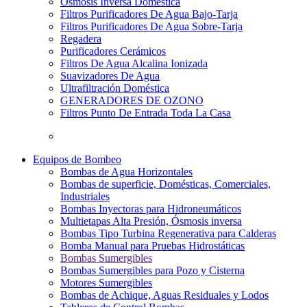
Osmosis Inversa Doméstica
Filtros Purificadores De Agua Bajo-Tarja
Filtros Purificadores De Agua Sobre-Tarja
Regadera
Purificadores Cerámicos
Filtros De Agua Alcalina Ionizada
Suavizadores De Agua
Ultrafiltración Doméstica
GENERADORES DE OZONO
Filtros Punto De Entrada Toda La Casa
Equipos de Bombeo
Bombas de Agua Horizontales
Bombas de superficie, Domésticas, Comerciales,
Industriales
Bombas Inyectoras para Hidroneumáticos
Multietapas Alta Presión, Ósmosis inversa
Bombas Tipo Turbina Regenerativa para Calderas
Bomba Manual para Pruebas Hidrostáticas
Bombas Sumergibles
Bombas Sumergibles para Pozo y Cisterna
Motores Sumergibles
Bombas de Achique, Aguas Residuales y Lodos