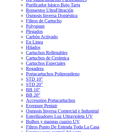
Purificador básico Bajo Tarja
Repuestos UltraFiltración
Ósmosis Inversa Doméstica
Filtros de Cartucho
Polyspum
Plegados
Carbón Activado
En Linea
Hilados
Cartuchos Rellenables
Cartuchos de Cerámica
Cartuchos Especiales
Regadera
Portacartuchos Polipropileno
STD 10"
STD 20"
BB 10"
BB 20"
Accesorios Portacartuchos
Everpure Pentair
Osmosis Inversa Comercial e Industrial
Esterilizadores Luz Ultravioleta UV
Bulbos y mangas cuarzo UV
Filtros Punto De Entrada Toda La Casa