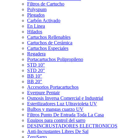
Filtros de Cartucho
Polyspum
Plegados
Carbón Activado
En Linea
Hilados
Cartuchos Rellenables
Cartuchos de Cerámica
Cartuchos Especiales
Regadera
Portacartuchos Polipropileno
STD 10"
STD 20"
BB 10"
BB 20"
Accesorios Portacartuchos
Everpure Pentair
Osmosis Inversa Comercial e Industrial
Esterilizadores Luz Ultravioleta UV
Bulbos y mangas cuarzo UV
Filtros Punto De Entrada Toda La Casa
Equipos para control del sarro
DESINCRUSTADORES ELECTRONICOS
Anti-Incrustantes Libres De Sal
ZeroSarro