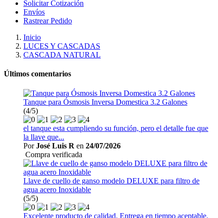
Solicitar Cotización
Envíos
Rastrear Pedido
Inicio
LUCES Y CASCADAS
CASCADA NATURAL
Últimos comentarios
Tanque para Ósmosis Inversa Domestica 3.2 Galones
(4/5)
el tanque esta cumpliendo su función, pero el detalle fue que
la llave que...
Por
José Luis R
en
24/07/2026
Compra verificada
Llave de cuello de ganso modelo DELUXE para filtro de
agua acero Inoxidable
(5/5)
Excelente producto de calidad. Entrega en tiempo aceptable.