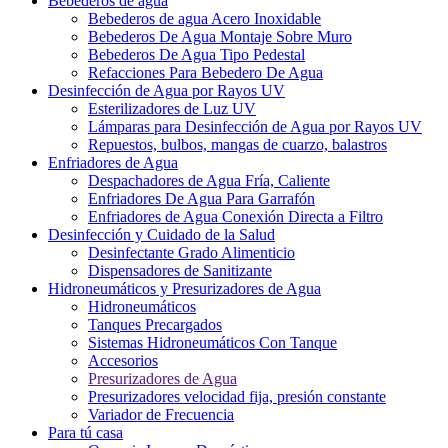
Bebederos de agua
Bebederos de agua Acero Inoxidable
Bebederos De Agua Montaje Sobre Muro
Bebederos De Agua Tipo Pedestal
Refacciones Para Bebedero De Agua
Desinfección de Agua por Rayos UV
Esterilizadores de Luz UV
Lámparas para Desinfección de Agua por Rayos UV
Repuestos, bulbos, mangas de cuarzo, balastros
Enfriadores de Agua
Despachadores de Agua Fría, Caliente
Enfriadores De Agua Para Garrafón
Enfriadores de Agua Conexión Directa a Filtro
Desinfección y Cuidado de la Salud
Desinfectante Grado Alimenticio
Dispensadores de Sanitizante
Hidroneumáticos y Presurizadores de Agua
Hidroneumáticos
Tanques Precargados
Sistemas Hidroneumáticos Con Tanque
Accesorios
Presurizadores de Agua
Presurizadores velocidad fija, presión constante
Variador de Frecuencia
Para tú casa