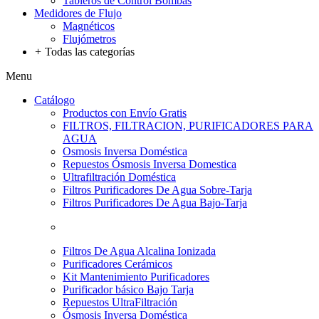
Tableros de Control Bombas
Medidores de Flujo
Magnéticos
Flujómetros
+
Todas las categorías
Menu
Catálogo
Productos con Envío Gratis
FILTROS, FILTRACION, PURIFICADORES PARA
AGUA
Osmosis Inversa Doméstica
Repuestos Ósmosis Inversa Domestica
Ultrafiltración Doméstica
Filtros Purificadores De Agua Sobre-Tarja
Filtros Purificadores De Agua Bajo-Tarja
Filtros De Agua Alcalina Ionizada
Purificadores Cerámicos
Kit Mantenimiento Purificadores
Purificador básico Bajo Tarja
Repuestos UltraFiltración
Ósmosis Inversa Doméstica