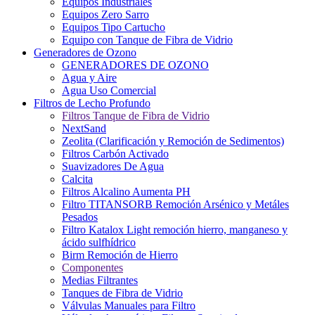
Equipos Industriales
Equipos Zero Sarro
Equipos Tipo Cartucho
Equipo con Tanque de Fibra de Vidrio
Generadores de Ozono
GENERADORES DE OZONO
Agua y Aire
Agua Uso Comercial
Filtros de Lecho Profundo
Filtros Tanque de Fibra de Vidrio
NextSand
Zeolita (Clarificación y Remoción de Sedimentos)
Filtros Carbón Activado
Suavizadores De Agua
Calcita
Filtros Alcalino Aumenta PH
Filtro TITANSORB Remoción Arsénico y Metáles
Pesados
Filtro Katalox Light remoción hierro, manganeso y
ácido sulfhídrico
Birm Remoción de Hierro
Componentes
Medias Filtrantes
Tanques de Fibra de Vidrio
Válvulas Manuales para Filtro