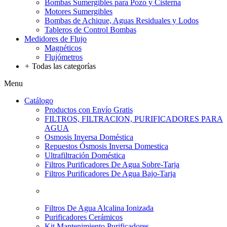
Bombas Sumergibles para Pozo y Cisterna
Motores Sumergibles
Bombas de Achique, Aguas Residuales y Lodos
Tableros de Control Bombas
Medidores de Flujo
Magnéticos
Flujómetros
+
Todas las categorías
Menu
Catálogo
Productos con Envío Gratis
FILTROS, FILTRACION, PURIFICADORES PARA
AGUA
Osmosis Inversa Doméstica
Repuestos Ósmosis Inversa Domestica
Ultrafiltración Doméstica
Filtros Purificadores De Agua Sobre-Tarja
Filtros Purificadores De Agua Bajo-Tarja
Filtros De Agua Alcalina Ionizada
Purificadores Cerámicos
Kit Mantenimiento Purificadores