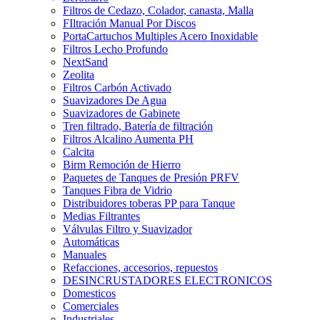
Filtros de Cedazo, Colador, canasta, Malla
FIltración Manual Por Discos
PortaCartuchos Multiples Acero Inoxidable
Filtros Lecho Profundo
NextSand
Zeolita
Filtros Carbón Activado
Suavizadores De Agua
Suavizadores de Gabinete
Tren filtrado, Batería de filtración
Filtros Alcalino Aumenta PH
Calcita
Birm Remoción de Hierro
Paquetes de Tanques de Presión PRFV
Tanques Fibra de Vidrio
Distribuidores toberas PP para Tanque
Medias Filtrantes
Válvulas Filtro y Suavizador
Automáticas
Manuales
Refacciones, accesorios, repuestos
DESINCRUSTADORES ELECTRONICOS
Domesticos
Comerciales
Industriales