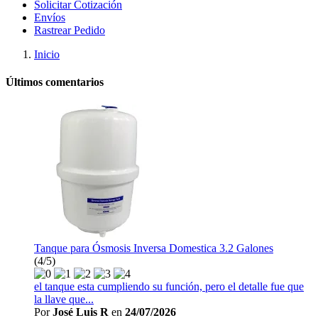
Solicitar Cotización
Envíos
Rastrear Pedido
Inicio
Últimos comentarios
Tanque para Ósmosis Inversa Domestica 3.2 Galones
(4/5)
el tanque esta cumpliendo su función, pero el detalle fue que
la llave que...
Por
José Luis R
en
24/07/2026