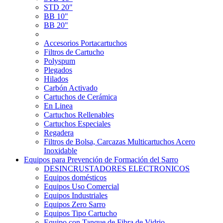
STD 20"
BB 10"
BB 20"
Accesorios Portacartuchos
Filtros de Cartucho
Polyspum
Plegados
Hilados
Carbón Activado
Cartuchos de Cerámica
En Linea
Cartuchos Rellenables
Cartuchos Especiales
Regadera
Filtros de Bolsa, Carcazas Multicartuchos Acero
Inoxidable
Equipos para Prevención de Formación del Sarro
DESINCRUSTADORES ELECTRONICOS
Equipos domésticos
Equipos Uso Comercial
Equipos Industriales
Equipos Zero Sarro
Equipos Tipo Cartucho
Equipo con Tanque de Fibra de Vidrio