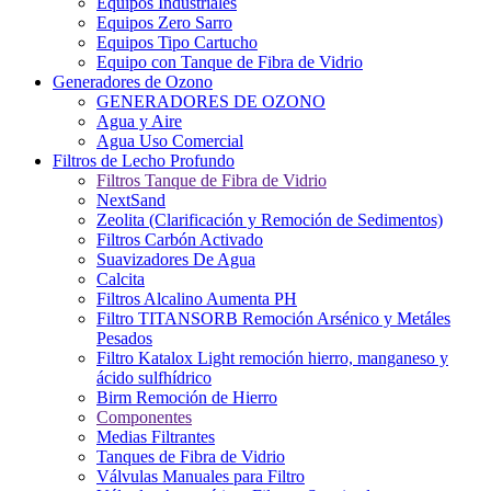
Equipos Industriales
Equipos Zero Sarro
Equipos Tipo Cartucho
Equipo con Tanque de Fibra de Vidrio
Generadores de Ozono
GENERADORES DE OZONO
Agua y Aire
Agua Uso Comercial
Filtros de Lecho Profundo
Filtros Tanque de Fibra de Vidrio
NextSand
Zeolita (Clarificación y Remoción de Sedimentos)
Filtros Carbón Activado
Suavizadores De Agua
Calcita
Filtros Alcalino Aumenta PH
Filtro TITANSORB Remoción Arsénico y Metáles
Pesados
Filtro Katalox Light remoción hierro, manganeso y
ácido sulfhídrico
Birm Remoción de Hierro
Componentes
Medias Filtrantes
Tanques de Fibra de Vidrio
Válvulas Manuales para Filtro