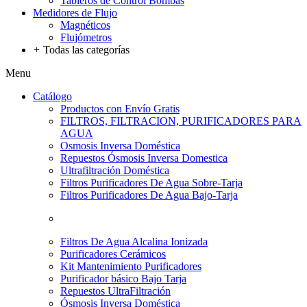
Tableros de Control Bombas
Medidores de Flujo
Magnéticos
Flujómetros
+
Todas las categorías
Menu
Catálogo
Productos con Envío Gratis
FILTROS, FILTRACION, PURIFICADORES PARA
AGUA
Osmosis Inversa Doméstica
Repuestos Ósmosis Inversa Domestica
Ultrafiltración Doméstica
Filtros Purificadores De Agua Sobre-Tarja
Filtros Purificadores De Agua Bajo-Tarja
Filtros De Agua Alcalina Ionizada
Purificadores Cerámicos
Kit Mantenimiento Purificadores
Purificador básico Bajo Tarja
Repuestos UltraFiltración
Ósmosis Inversa Doméstica