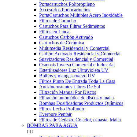
Portacartuchos Polipropileno
Accesorios Portacartuchos
PortaCartuchos Multiples Acero Inoxidable
Filtros de Cartucho
Cartuchos Para Filtrar Sedimentos
Filtros en Línea
Cartuchos Carbón Activado
Cartuchos de Cerámica
Multimedia Residencial y Comercial
Carbón Activado Residencial y Comercial
Suavizadores Residencial y Comercial
Osmosis Inversa Comercial e Industrial
Esterilizadores Luz Ultravioleta UV
Bulbos y mangas cuarzo UV
Filtros Punto De Entrada Toda La Casa
Anti-Incrustantes Libres De Sal
FIltración Manual Por Discos
Filtración automática de discos y malla
Bombas Dosificadoras Productos Químicos
Filtros Lecho Profundo
Everpure Pentair
Filtros de Cedazo, Colador, canasta, Malla
BOMBAS PARA AGUA

