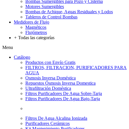
Bombas Sumergibles para Pozo y Cisterna
Motores Sumergibles
Bombas de Achique, Aguas Residuales y Lodos
Tableros de Control Bombas
Medidores de Flujo
Magnéticos
Flujómetros
+
Todas las categorías
Menu
Catálogo
Productos con Envío Gratis
FILTROS, FILTRACION, PURIFICADORES PARA
AGUA
Osmosis Inversa Doméstica
Repuestos Ósmosis Inversa Domestica
Ultrafiltración Doméstica
Filtros Purificadores De Agua Sobre-Tarja
Filtros Purificadores De Agua Bajo-Tarja
Filtros De Agua Alcalina Ionizada
Purificadores Cerámicos
Kit Mantenimiento Purificadores