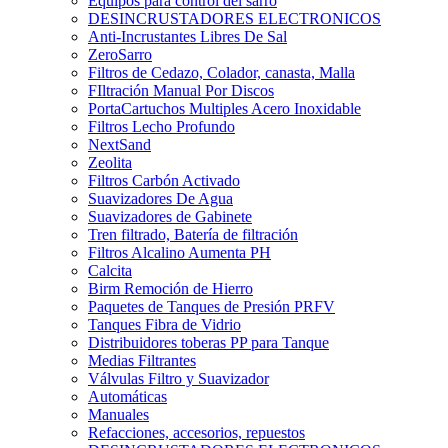
Equipos para control del sarro
DESINCRUSTADORES ELECTRONICOS
Anti-Incrustantes Libres De Sal
ZeroSarro
Filtros de Cedazo, Colador, canasta, Malla
FIltración Manual Por Discos
PortaCartuchos Multiples Acero Inoxidable
Filtros Lecho Profundo
NextSand
Zeolita
Filtros Carbón Activado
Suavizadores De Agua
Suavizadores de Gabinete
Tren filtrado, Batería de filtración
Filtros Alcalino Aumenta PH
Calcita
Birm Remoción de Hierro
Paquetes de Tanques de Presión PRFV
Tanques Fibra de Vidrio
Distribuidores toberas PP para Tanque
Medias Filtrantes
Válvulas Filtro y Suavizador
Automáticas
Manuales
Refacciones, accesorios, repuestos