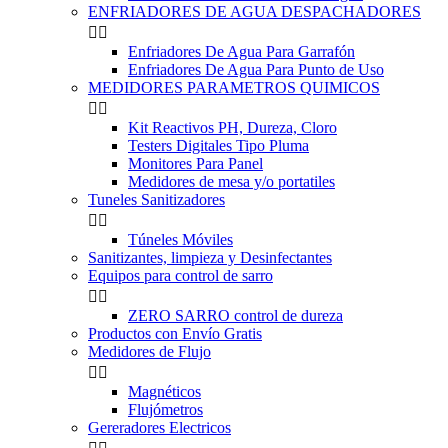
ENFRIADORES DE AGUA DESPACHADORES


Enfriadores De Agua Para Garrafón
Enfriadores De Agua Para Punto de Uso
MEDIDORES PARAMETROS QUIMICOS


Kit Reactivos PH, Dureza, Cloro
Testers Digitales Tipo Pluma
Monitores Para Panel
Medidores de mesa y/o portatiles
Tuneles Sanitizadores


Túneles Móviles
Sanitizantes, limpieza y Desinfectantes
Equipos para control de sarro


ZERO SARRO control de dureza
Productos con Envío Gratis
Medidores de Flujo


Magnéticos
Flujómetros
Gereradores Electricos