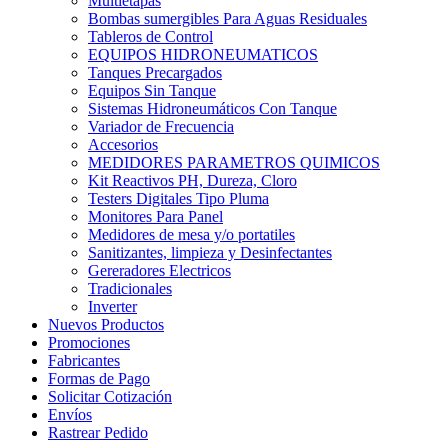
Multietapas
Bombas sumergibles Para Aguas Residuales
Tableros de Control
EQUIPOS HIDRONEUMATICOS
Tanques Precargados
Equipos Sin Tanque
Sistemas Hidroneumáticos Con Tanque
Variador de Frecuencia
Accesorios
MEDIDORES PARAMETROS QUIMICOS
Kit Reactivos PH, Dureza, Cloro
Testers Digitales Tipo Pluma
Monitores Para Panel
Medidores de mesa y/o portatiles
Sanitizantes, limpieza y Desinfectantes
Gereradores Electricos
Tradicionales
Inverter
Nuevos Productos
Promociones
Fabricantes
Formas de Pago
Solicitar Cotización
Envíos
Rastrear Pedido