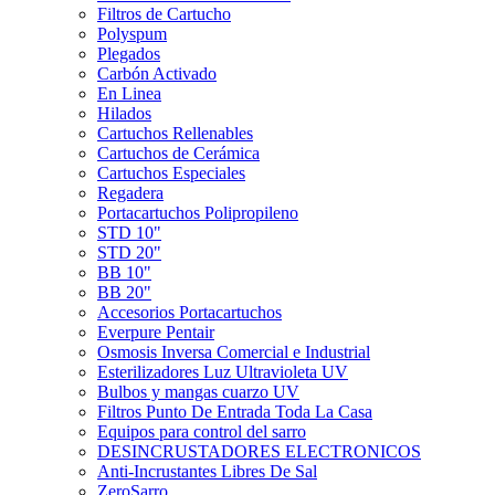
Filtros de Cartucho
Polyspum
Plegados
Carbón Activado
En Linea
Hilados
Cartuchos Rellenables
Cartuchos de Cerámica
Cartuchos Especiales
Regadera
Portacartuchos Polipropileno
STD 10"
STD 20"
BB 10"
BB 20"
Accesorios Portacartuchos
Everpure Pentair
Osmosis Inversa Comercial e Industrial
Esterilizadores Luz Ultravioleta UV
Bulbos y mangas cuarzo UV
Filtros Punto De Entrada Toda La Casa
Equipos para control del sarro
DESINCRUSTADORES ELECTRONICOS
Anti-Incrustantes Libres De Sal
ZeroSarro