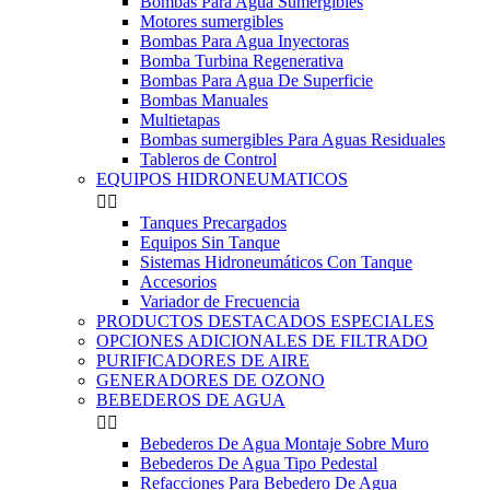
Bombas Para Agua Sumergibles
Motores sumergibles
Bombas Para Agua Inyectoras
Bomba Turbina Regenerativa
Bombas Para Agua De Superficie
Bombas Manuales
Multietapas
Bombas sumergibles Para Aguas Residuales
Tableros de Control
EQUIPOS HIDRONEUMATICOS


Tanques Precargados
Equipos Sin Tanque
Sistemas Hidroneumáticos Con Tanque
Accesorios
Variador de Frecuencia
PRODUCTOS DESTACADOS ESPECIALES
OPCIONES ADICIONALES DE FILTRADO
PURIFICADORES DE AIRE
GENERADORES DE OZONO
BEBEDEROS DE AGUA


Bebederos De Agua Montaje Sobre Muro
Bebederos De Agua Tipo Pedestal
Refacciones Para Bebedero De Agua