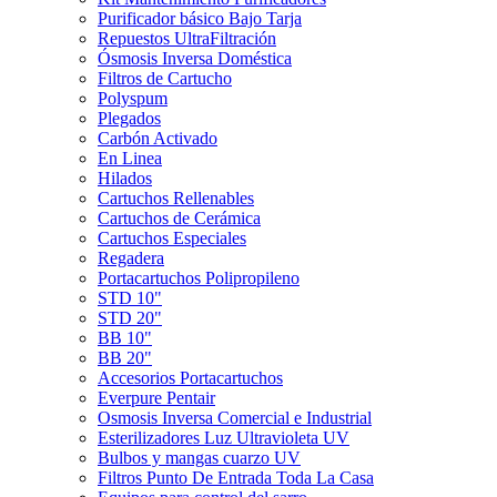
Purificador básico Bajo Tarja
Repuestos UltraFiltración
Ósmosis Inversa Doméstica
Filtros de Cartucho
Polyspum
Plegados
Carbón Activado
En Linea
Hilados
Cartuchos Rellenables
Cartuchos de Cerámica
Cartuchos Especiales
Regadera
Portacartuchos Polipropileno
STD 10"
STD 20"
BB 10"
BB 20"
Accesorios Portacartuchos
Everpure Pentair
Osmosis Inversa Comercial e Industrial
Esterilizadores Luz Ultravioleta UV
Bulbos y mangas cuarzo UV
Filtros Punto De Entrada Toda La Casa