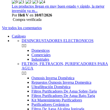
Los productos llegan en muy buen estado y rápido, la mejor
inversión ya m...
Por
Heli V
en
10/07/2026
Compra verificada
Ver todos los comentarios
Catálogo
DESINCRUSTADORES ELECTRONICOS


Domesticos
Comerciales
Industriales
FILTROS, FILTRACION, PURIFICADORES PARA
AGUA


Osmosis Inversa Doméstica
Repuestos Ósmosis Inversa Domestica
Ultrafiltración Doméstica
Filtros Purificadores De Agua Sobre-Tarja
Filtros Purificadores De Agua Bajo-Tarja
Kit Mantenimiento Purificadores
Purificadores Cerámicos
Filtros De Agua Alcalina Ionizada