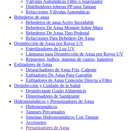
Válvulas Automáticas Filtro o Suavizador
Distribuidores toberas PP para Tanque
Refacciones Válvulas Automáticas
Bebederos de agua
Bebederos de agua Acero Inoxidable
Bebederos De Agua Montaje Sobre Muro
Bebederos De Agua Tipo Pedestal
Refacciones Para Bebedero De Agua
Desinfección de Agua por Rayos UV
Esterilizadores de Luz UV
Lámparas para Desinfección de Agua por Rayos UV
Repuestos, bulbos, mangas de cuarzo, balastros
Enfriadores de Agua
Despachadores de Agua Fría, Caliente
Enfriadores De Agua Para Garrafón
Enfriadores de Agua Conexión Directa a Filtro
Desinfección y Cuidado de la Salud
Desinfectante Grado Alimenticio
Dispensadores de Sanitizante
Hidroneumáticos y Presurizadores de Agua
Hidroneumáticos
Tanques Precargados
Sistemas Hidroneumáticos Con Tanque
Accesorios
Presurizadores de Agua