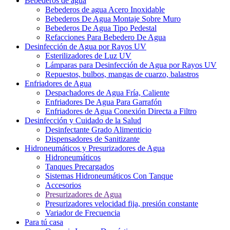
Bebederos de agua
Bebederos de agua Acero Inoxidable
Bebederos De Agua Montaje Sobre Muro
Bebederos De Agua Tipo Pedestal
Refacciones Para Bebedero De Agua
Desinfección de Agua por Rayos UV
Esterilizadores de Luz UV
Lámparas para Desinfección de Agua por Rayos UV
Repuestos, bulbos, mangas de cuarzo, balastros
Enfriadores de Agua
Despachadores de Agua Fría, Caliente
Enfriadores De Agua Para Garrafón
Enfriadores de Agua Conexión Directa a Filtro
Desinfección y Cuidado de la Salud
Desinfectante Grado Alimenticio
Dispensadores de Sanitizante
Hidroneumáticos y Presurizadores de Agua
Hidroneumáticos
Tanques Precargados
Sistemas Hidroneumáticos Con Tanque
Accesorios
Presurizadores de Agua
Presurizadores velocidad fija, presión constante
Variador de Frecuencia
Para tú casa