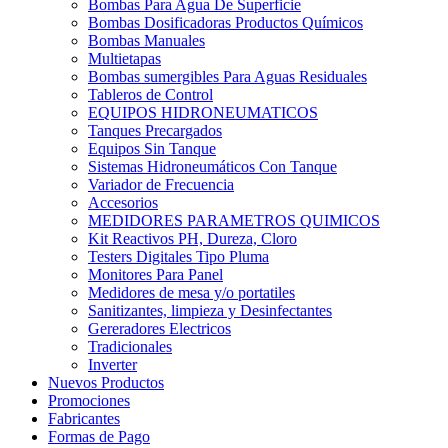
Bombas Para Agua De Superficie
Bombas Dosificadoras Productos Químicos
Bombas Manuales
Multietapas
Bombas sumergibles Para Aguas Residuales
Tableros de Control
EQUIPOS HIDRONEUMATICOS
Tanques Precargados
Equipos Sin Tanque
Sistemas Hidroneumáticos Con Tanque
Variador de Frecuencia
Accesorios
MEDIDORES PARAMETROS QUIMICOS
Kit Reactivos PH, Dureza, Cloro
Testers Digitales Tipo Pluma
Monitores Para Panel
Medidores de mesa y/o portatiles
Sanitizantes, limpieza y Desinfectantes
Gereradores Electricos
Tradicionales
Inverter
Nuevos Productos
Promociones
Fabricantes
Formas de Pago