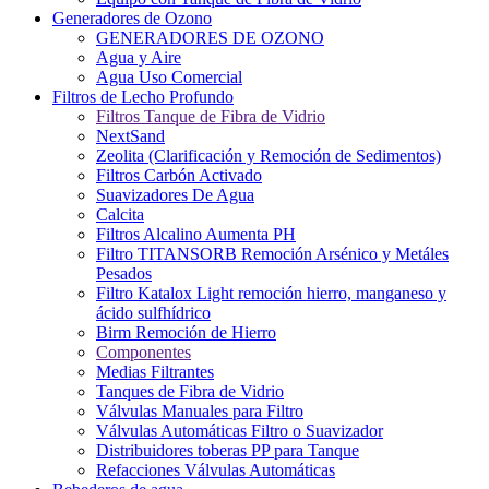
Generadores de Ozono
GENERADORES DE OZONO
Agua y Aire
Agua Uso Comercial
Filtros de Lecho Profundo
Filtros Tanque de Fibra de Vidrio
NextSand
Zeolita (Clarificación y Remoción de Sedimentos)
Filtros Carbón Activado
Suavizadores De Agua
Calcita
Filtros Alcalino Aumenta PH
Filtro TITANSORB Remoción Arsénico y Metáles
Pesados
Filtro Katalox Light remoción hierro, manganeso y
ácido sulfhídrico
Birm Remoción de Hierro
Componentes
Medias Filtrantes
Tanques de Fibra de Vidrio
Válvulas Manuales para Filtro
Válvulas Automáticas Filtro o Suavizador
Distribuidores toberas PP para Tanque
Refacciones Válvulas Automáticas