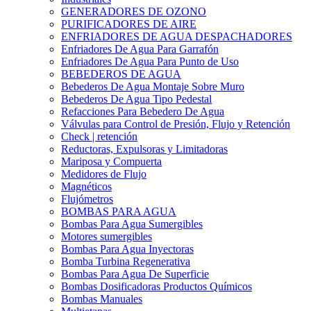
GENERADORES DE OZONO
PURIFICADORES DE AIRE
ENFRIADORES DE AGUA DESPACHADORES
Enfriadores De Agua Para Garrafón
Enfriadores De Agua Para Punto de Uso
BEBEDEROS DE AGUA
Bebederos De Agua Montaje Sobre Muro
Bebederos De Agua Tipo Pedestal
Refacciones Para Bebedero De Agua
Válvulas para Control de Presión, Flujo y Retención
Check | retención
Reductoras, Expulsoras y Limitadoras
Mariposa y Compuerta
Medidores de Flujo
Magnéticos
Flujómetros
BOMBAS PARA AGUA
Bombas Para Agua Sumergibles
Motores sumergibles
Bombas Para Agua Inyectoras
Bomba Turbina Regenerativa
Bombas Para Agua De Superficie
Bombas Dosificadoras Productos Químicos
Bombas Manuales