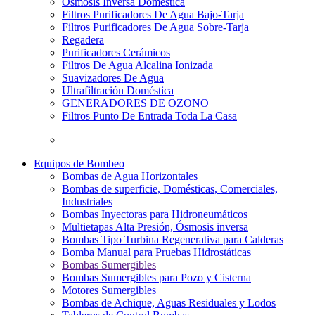
Osmosis Inversa Doméstica
Filtros Purificadores De Agua Bajo-Tarja
Filtros Purificadores De Agua Sobre-Tarja
Regadera
Purificadores Cerámicos
Filtros De Agua Alcalina Ionizada
Suavizadores De Agua
Ultrafiltración Doméstica
GENERADORES DE OZONO
Filtros Punto De Entrada Toda La Casa
Equipos de Bombeo
Bombas de Agua Horizontales
Bombas de superficie, Domésticas, Comerciales,
Industriales
Bombas Inyectoras para Hidroneumáticos
Multietapas Alta Presión, Ósmosis inversa
Bombas Tipo Turbina Regenerativa para Calderas
Bomba Manual para Pruebas Hidrostáticas
Bombas Sumergibles
Bombas Sumergibles para Pozo y Cisterna
Motores Sumergibles
Bombas de Achique, Aguas Residuales y Lodos