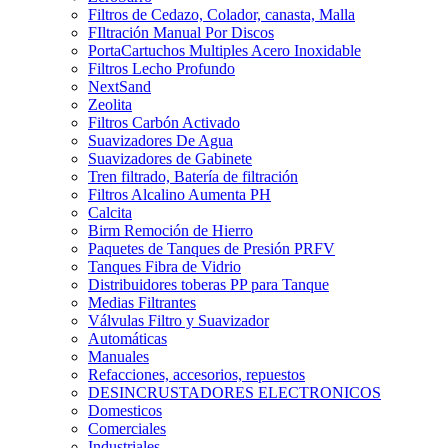
Filtros de Cedazo, Colador, canasta, Malla
FIltración Manual Por Discos
PortaCartuchos Multiples Acero Inoxidable
Filtros Lecho Profundo
NextSand
Zeolita
Filtros Carbón Activado
Suavizadores De Agua
Suavizadores de Gabinete
Tren filtrado, Batería de filtración
Filtros Alcalino Aumenta PH
Calcita
Birm Remoción de Hierro
Paquetes de Tanques de Presión PRFV
Tanques Fibra de Vidrio
Distribuidores toberas PP para Tanque
Medias Filtrantes
Válvulas Filtro y Suavizador
Automáticas
Manuales
Refacciones, accesorios, repuestos
DESINCRUSTADORES ELECTRONICOS
Domesticos
Comerciales
Industriales