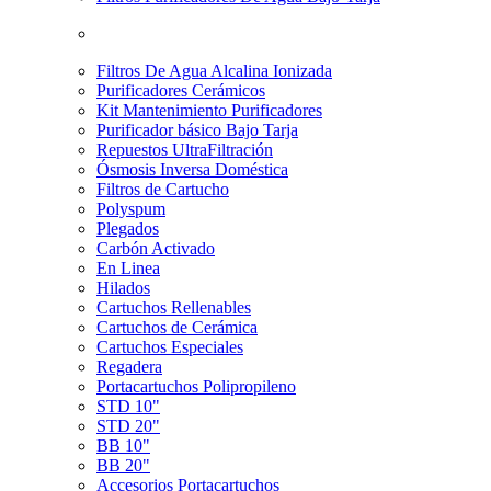
Filtros De Agua Alcalina Ionizada
Purificadores Cerámicos
Kit Mantenimiento Purificadores
Purificador básico Bajo Tarja
Repuestos UltraFiltración
Ósmosis Inversa Doméstica
Filtros de Cartucho
Polyspum
Plegados
Carbón Activado
En Linea
Hilados
Cartuchos Rellenables
Cartuchos de Cerámica
Cartuchos Especiales
Regadera
Portacartuchos Polipropileno
STD 10"
STD 20"
BB 10"
BB 20"
Accesorios Portacartuchos