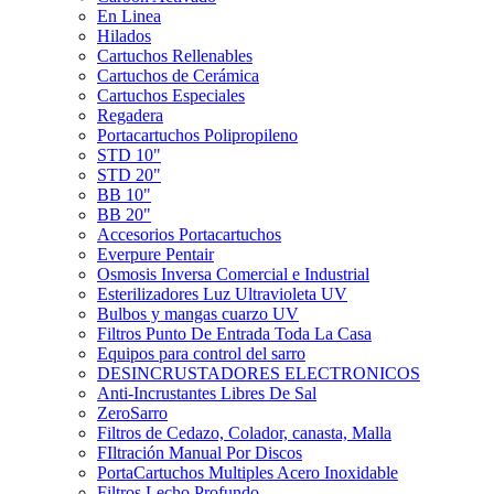
En Linea
Hilados
Cartuchos Rellenables
Cartuchos de Cerámica
Cartuchos Especiales
Regadera
Portacartuchos Polipropileno
STD 10"
STD 20"
BB 10"
BB 20"
Accesorios Portacartuchos
Everpure Pentair
Osmosis Inversa Comercial e Industrial
Esterilizadores Luz Ultravioleta UV
Bulbos y mangas cuarzo UV
Filtros Punto De Entrada Toda La Casa
Equipos para control del sarro
DESINCRUSTADORES ELECTRONICOS
Anti-Incrustantes Libres De Sal
ZeroSarro
Filtros de Cedazo, Colador, canasta, Malla
FIltración Manual Por Discos
PortaCartuchos Multiples Acero Inoxidable
Filtros Lecho Profundo