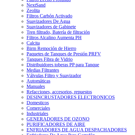
NextSand
Zeolita
Filtros Carbón Activado
Suavizadores De Agua
Suavizadores de Gabinete
Tren filtrado, Batería de filtración
Filtros Alcalino Aumenta PH
Calcita
Birm Remoción de Hierro
Paquetes de Tanques de Presión PRFV
Tanques Fibra de Vidrio
Distribuidores toberas PP para Tanque
Medias Filtrantes
Válvulas Filtro y Suavizador
Automáticas
Manuales
Refacciones, accesorios, repuestos
DESINCRUSTADORES ELECTRONICOS
Domesticos
Comerciales
Industriales
GENERADORES DE OZONO
PURIFICADORES DE AIRE
ENFRIADORES DE AGUA DESPACHADORES