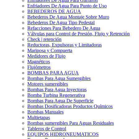
Enfriadores De Agua Para Garrafón
Enfriadores De Agua Para Punto de Uso
BEBEDEROS DE AGUA
Bebederos De Agua Montaje Sobre Muro
Bebederos De Agua Tipo Pedestal
Refacciones Para Bebedero De Agua
Válvulas para Control de Presión, Flujo y Retención
Check | retención
Reductoras, Expulsoras y Limitadoras
Mariposa y Compuerta
Medidores de Flujo
Magnéticos
Flujómetros
BOMBAS PARA AGUA
Bombas Para Agua Sumergibles
Motores sumergibles
Bombas Para Agua Inyectoras
Bomba Turbina Regenerativa
Bombas Para Agua De Superficie
Bombas Dosificadoras Productos Químicos
Bombas Manuales
Multietapas
Bombas sumergibles Para Aguas Residuales
Tableros de Control
EQUIPOS HIDRONEUMATICOS