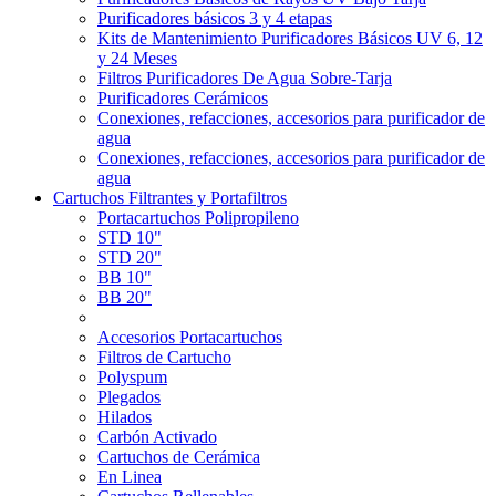
Purificadores básicos 3 y 4 etapas
Kits de Mantenimiento Purificadores Básicos UV 6, 12
y 24 Meses
Filtros Purificadores De Agua Sobre-Tarja
Purificadores Cerámicos
Conexiones, refacciones, accesorios para purificador de
agua
Conexiones, refacciones, accesorios para purificador de
agua
Cartuchos Filtrantes y Portafiltros
Portacartuchos Polipropileno
STD 10"
STD 20"
BB 10"
BB 20"
Accesorios Portacartuchos
Filtros de Cartucho
Polyspum
Plegados
Hilados
Carbón Activado
Cartuchos de Cerámica
En Linea