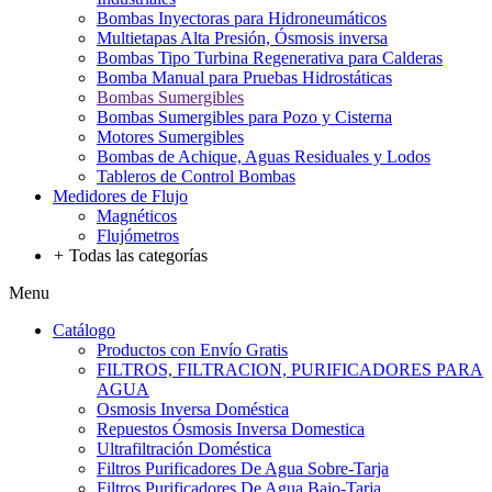
Bombas Inyectoras para Hidroneumáticos
Multietapas Alta Presión, Ósmosis inversa
Bombas Tipo Turbina Regenerativa para Calderas
Bomba Manual para Pruebas Hidrostáticas
Bombas Sumergibles
Bombas Sumergibles para Pozo y Cisterna
Motores Sumergibles
Bombas de Achique, Aguas Residuales y Lodos
Tableros de Control Bombas
Medidores de Flujo
Magnéticos
Flujómetros
+
Todas las categorías
Menu
Catálogo
Productos con Envío Gratis
FILTROS, FILTRACION, PURIFICADORES PARA
AGUA
Osmosis Inversa Doméstica
Repuestos Ósmosis Inversa Domestica
Ultrafiltración Doméstica
Filtros Purificadores De Agua Sobre-Tarja
Filtros Purificadores De Agua Bajo-Tarja