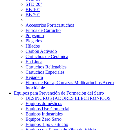
STD 20"
BB 10"
BB 20"
Accesorios Portacartuchos
Filtros de Cartucho
Polyspum
Plegados
Hilados
Carbón Activado
Cartuchos de Cerámica
En Linea
Cartuchos Rellenables
Cartuchos Especiales
Regadera
Filtros de Bolsa, Carcazas Multicartuchos Acero
Inoxidable
Equipos para Prevención de Formación del Sarro
DESINCRUSTADORES ELECTRONICOS
Equipos domésticos
Equipos Uso Comercial
Equipos Industriales
Equipos Zero Sarro
Equipos Tipo Cartucho
Equipo con Tanque de Fibra de Vidrio