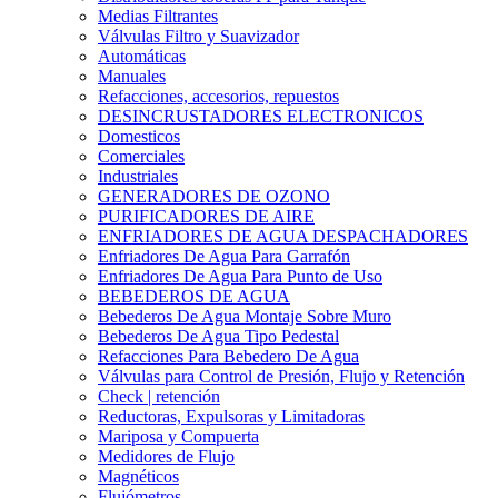
Medias Filtrantes
Válvulas Filtro y Suavizador
Automáticas
Manuales
Refacciones, accesorios, repuestos
DESINCRUSTADORES ELECTRONICOS
Domesticos
Comerciales
Industriales
GENERADORES DE OZONO
PURIFICADORES DE AIRE
ENFRIADORES DE AGUA DESPACHADORES
Enfriadores De Agua Para Garrafón
Enfriadores De Agua Para Punto de Uso
BEBEDEROS DE AGUA
Bebederos De Agua Montaje Sobre Muro
Bebederos De Agua Tipo Pedestal
Refacciones Para Bebedero De Agua
Válvulas para Control de Presión, Flujo y Retención
Check | retención
Reductoras, Expulsoras y Limitadoras
Mariposa y Compuerta
Medidores de Flujo
Magnéticos
Flujómetros