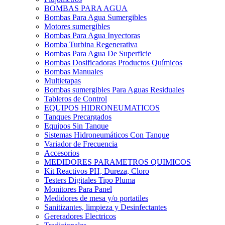
BOMBAS PARA AGUA
Bombas Para Agua Sumergibles
Motores sumergibles
Bombas Para Agua Inyectoras
Bomba Turbina Regenerativa
Bombas Para Agua De Superficie
Bombas Dosificadoras Productos Químicos
Bombas Manuales
Multietapas
Bombas sumergibles Para Aguas Residuales
Tableros de Control
EQUIPOS HIDRONEUMATICOS
Tanques Precargados
Equipos Sin Tanque
Sistemas Hidroneumáticos Con Tanque
Variador de Frecuencia
Accesorios
MEDIDORES PARAMETROS QUIMICOS
Kit Reactivos PH, Dureza, Cloro
Testers Digitales Tipo Pluma
Monitores Para Panel
Medidores de mesa y/o portatiles
Sanitizantes, limpieza y Desinfectantes
Gereradores Electricos