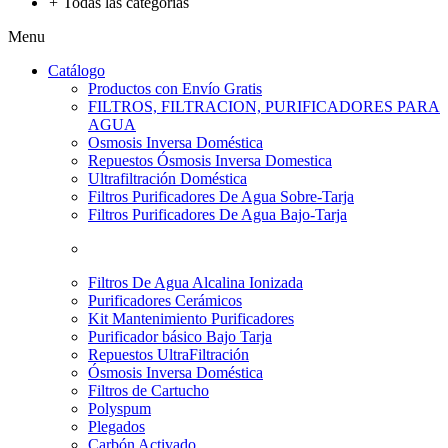
+
Todas las categorías
Menu
Catálogo
Productos con Envío Gratis
FILTROS, FILTRACION, PURIFICADORES PARA
AGUA
Osmosis Inversa Doméstica
Repuestos Ósmosis Inversa Domestica
Ultrafiltración Doméstica
Filtros Purificadores De Agua Sobre-Tarja
Filtros Purificadores De Agua Bajo-Tarja
Filtros De Agua Alcalina Ionizada
Purificadores Cerámicos
Kit Mantenimiento Purificadores
Purificador básico Bajo Tarja
Repuestos UltraFiltración
Ósmosis Inversa Doméstica
Filtros de Cartucho
Polyspum
Plegados
Carbón Activado