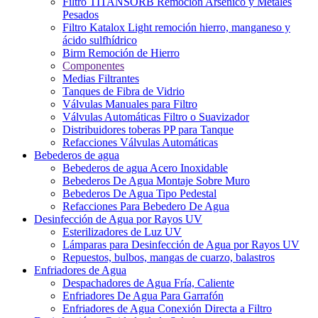
Filtro TITANSORB Remoción Arsénico y Metáles
Pesados
Filtro Katalox Light remoción hierro, manganeso y
ácido sulfhídrico
Birm Remoción de Hierro
Componentes
Medias Filtrantes
Tanques de Fibra de Vidrio
Válvulas Manuales para Filtro
Válvulas Automáticas Filtro o Suavizador
Distribuidores toberas PP para Tanque
Refacciones Válvulas Automáticas
Bebederos de agua
Bebederos de agua Acero Inoxidable
Bebederos De Agua Montaje Sobre Muro
Bebederos De Agua Tipo Pedestal
Refacciones Para Bebedero De Agua
Desinfección de Agua por Rayos UV
Esterilizadores de Luz UV
Lámparas para Desinfección de Agua por Rayos UV
Repuestos, bulbos, mangas de cuarzo, balastros
Enfriadores de Agua
Despachadores de Agua Fría, Caliente
Enfriadores De Agua Para Garrafón
Enfriadores de Agua Conexión Directa a Filtro