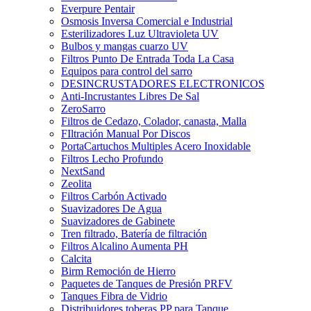
Everpure Pentair
Osmosis Inversa Comercial e Industrial
Esterilizadores Luz Ultravioleta UV
Bulbos y mangas cuarzo UV
Filtros Punto De Entrada Toda La Casa
Equipos para control del sarro
DESINCRUSTADORES ELECTRONICOS
Anti-Incrustantes Libres De Sal
ZeroSarro
Filtros de Cedazo, Colador, canasta, Malla
FIltración Manual Por Discos
PortaCartuchos Multiples Acero Inoxidable
Filtros Lecho Profundo
NextSand
Zeolita
Filtros Carbón Activado
Suavizadores De Agua
Suavizadores de Gabinete
Tren filtrado, Batería de filtración
Filtros Alcalino Aumenta PH
Calcita
Birm Remoción de Hierro
Paquetes de Tanques de Presión PRFV
Tanques Fibra de Vidrio
Distribuidores toberas PP para Tanque