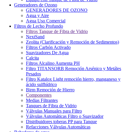
Generadores de Ozono
GENERADORES DE OZONO
Agua y Aire
Agua Uso Comercial
Filtros de Lecho Profundo
Filtros Tanque de Fibra de Vidrio
NextSand
Zeolita (Clarificación y Remoción de Sedimentos)
Filtros Carbón Activado
Suavizadores De Agua
Calcita
Filtros Alcalino Aumenta PH
Filtro TITANSORB Remoción Arsénico y Metáles
Pesados
Filtro Katalox Light remoción hierro, manganeso y
ácido sulfhídrico
Birm Remoción de Hierro
Componentes
Medias Filtrantes
Tanques de Fibra de Vidrio
Válvulas Manuales para Filtro
Válvulas Automáticas Filtro o Suavizador
Distribuidores toberas PP para Tanque
Refacciones Válvulas Automáticas