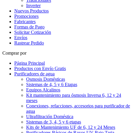
Tradicionales
Inverter
Nuevos Productos
Promociones
Fabricantes
Formas de Pago
Solicitar Cotización
Envíos
Rastrear Pedido
Comprar por
Página Principal
Productos con Envío Gratis
Purificadores de agua
Osmosis Domésticas
Sistemas de 4, 5 y 6 Etapas
Equipos Alcalinos
Kit mantenimiento para ósmosis Inversa 6, 12 y 24
meses
Conexiones, refacciones, accesorios para purificador de
agua
Ultrafiltración Doméstica
Sistemas de 3, 4, 5 y 6 etapas
Kits de Mantenimiento UF de 6, 12 y 24 Meses
Purificadores Básicos de Rayos UV Bajo Tarja