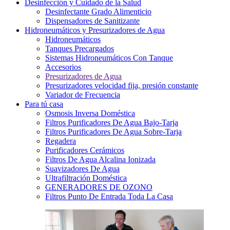
Desinfección y Cuidado de la Salud
Desinfectante Grado Alimenticio
Dispensadores de Sanitizante
Hidroneumáticos y Presurizadores de Agua
Hidroneumáticos
Tanques Precargados
Sistemas Hidroneumáticos Con Tanque
Accesorios
Presurizadores de Agua
Presurizadores velocidad fija, presión constante
Variador de Frecuencia
Para tú casa
Osmosis Inversa Doméstica
Filtros Purificadores De Agua Bajo-Tarja
Filtros Purificadores De Agua Sobre-Tarja
Regadera
Purificadores Cerámicos
Filtros De Agua Alcalina Ionizada
Suavizadores De Agua
Ultrafiltración Doméstica
GENERADORES DE OZONO
Filtros Punto De Entrada Toda La Casa