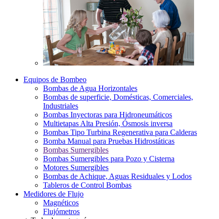
Equipos de Bombeo
Bombas de Agua Horizontales
Bombas de superficie, Domésticas, Comerciales,
Industriales
Bombas Inyectoras para Hidroneumáticos
Multietapas Alta Presión, Ósmosis inversa
Bombas Tipo Turbina Regenerativa para Calderas
Bomba Manual para Pruebas Hidrostáticas
Bombas Sumergibles
Bombas Sumergibles para Pozo y Cisterna
Motores Sumergibles
Bombas de Achique, Aguas Residuales y Lodos
Tableros de Control Bombas
Medidores de Flujo
Magnéticos
Flujómetros