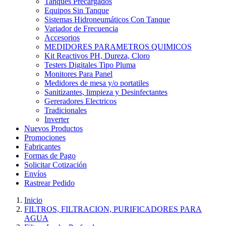
Tanques Precargados
Equipos Sin Tanque
Sistemas Hidroneumáticos Con Tanque
Variador de Frecuencia
Accesorios
MEDIDORES PARAMETROS QUIMICOS
Kit Reactivos PH, Dureza, Cloro
Testers Digitales Tipo Pluma
Monitores Para Panel
Medidores de mesa y/o portatiles
Sanitizantes, limpieza y Desinfectantes
Gereradores Electricos
Tradicionales
Inverter
Nuevos Productos
Promociones
Fabricantes
Formas de Pago
Solicitar Cotización
Envíos
Rastrear Pedido
Inicio
FILTROS, FILTRACION, PURIFICADORES PARA
AGUA