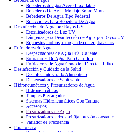
Bebederos de agua
Bebederos de agua Acero Inoxidable
Bebederos De Agua Montaje Sobre Muro
Bebederos De Agua Tipo Pedestal
Refacciones Para Bebedero De Agua
Desinfección de Agua por Rayos UV
Esterilizadores de Luz UV
Lámparas para Desinfección de Agua por Rayos UV
Repuestos, bulbos, mangas de cuarzo, balastros
Enfriadores de Agua
Despachadores de Agua Fría, Caliente
Enfriadores De Agua Para Garrafón
Enfriadores de Agua Conexión Directa a Filtro
Desinfección y Cuidado de la Salud
Desinfectante Grado Alimenticio
Dispensadores de Sanitizante
Hidroneumáticos y Presurizadores de Agua
Hidroneumáticos
Tanques Precargados
Sistemas Hidroneumáticos Con Tanque
Accesorios
Presurizadores de Agua
Presurizadores velocidad fija, presión constante
Variador de Frecuencia
Para tú casa