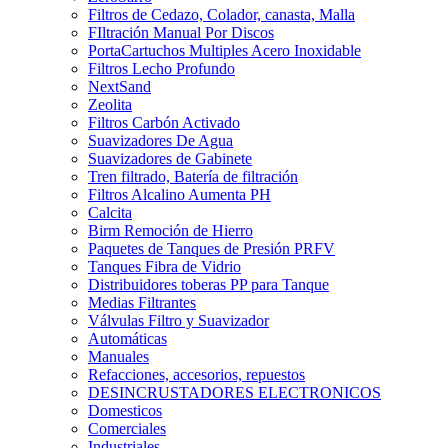
Filtros de Cedazo, Colador, canasta, Malla
FIltración Manual Por Discos
PortaCartuchos Multiples Acero Inoxidable
Filtros Lecho Profundo
NextSand
Zeolita
Filtros Carbón Activado
Suavizadores De Agua
Suavizadores de Gabinete
Tren filtrado, Batería de filtración
Filtros Alcalino Aumenta PH
Calcita
Birm Remoción de Hierro
Paquetes de Tanques de Presión PRFV
Tanques Fibra de Vidrio
Distribuidores toberas PP para Tanque
Medias Filtrantes
Válvulas Filtro y Suavizador
Automáticas
Manuales
Refacciones, accesorios, repuestos
DESINCRUSTADORES ELECTRONICOS
Domesticos
Comerciales
Industriales