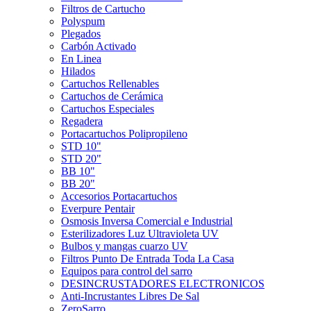
Filtros de Cartucho
Polyspum
Plegados
Carbón Activado
En Linea
Hilados
Cartuchos Rellenables
Cartuchos de Cerámica
Cartuchos Especiales
Regadera
Portacartuchos Polipropileno
STD 10"
STD 20"
BB 10"
BB 20"
Accesorios Portacartuchos
Everpure Pentair
Osmosis Inversa Comercial e Industrial
Esterilizadores Luz Ultravioleta UV
Bulbos y mangas cuarzo UV
Filtros Punto De Entrada Toda La Casa
Equipos para control del sarro
DESINCRUSTADORES ELECTRONICOS
Anti-Incrustantes Libres De Sal
ZeroSarro