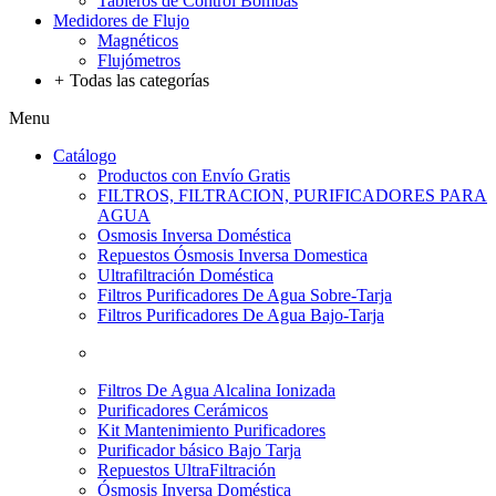
Tableros de Control Bombas
Medidores de Flujo
Magnéticos
Flujómetros
+
Todas las categorías
Menu
Catálogo
Productos con Envío Gratis
FILTROS, FILTRACION, PURIFICADORES PARA
AGUA
Osmosis Inversa Doméstica
Repuestos Ósmosis Inversa Domestica
Ultrafiltración Doméstica
Filtros Purificadores De Agua Sobre-Tarja
Filtros Purificadores De Agua Bajo-Tarja
Filtros De Agua Alcalina Ionizada
Purificadores Cerámicos
Kit Mantenimiento Purificadores
Purificador básico Bajo Tarja
Repuestos UltraFiltración
Ósmosis Inversa Doméstica