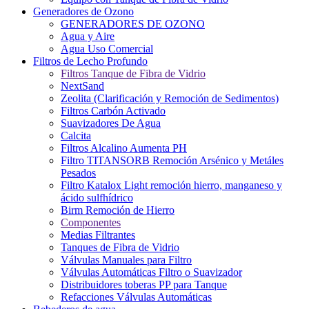
Generadores de Ozono
GENERADORES DE OZONO
Agua y Aire
Agua Uso Comercial
Filtros de Lecho Profundo
Filtros Tanque de Fibra de Vidrio
NextSand
Zeolita (Clarificación y Remoción de Sedimentos)
Filtros Carbón Activado
Suavizadores De Agua
Calcita
Filtros Alcalino Aumenta PH
Filtro TITANSORB Remoción Arsénico y Metáles
Pesados
Filtro Katalox Light remoción hierro, manganeso y
ácido sulfhídrico
Birm Remoción de Hierro
Componentes
Medias Filtrantes
Tanques de Fibra de Vidrio
Válvulas Manuales para Filtro
Válvulas Automáticas Filtro o Suavizador
Distribuidores toberas PP para Tanque
Refacciones Válvulas Automáticas