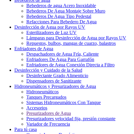
Bebederos de agua
Bebederos de agua Acero Inoxidable
Bebederos De Agua Montaje Sobre Muro
Bebederos De Agua Tipo Pedestal
Refacciones Para Bebedero De Agua
Desinfección de Agua por Rayos UV
Esterilizadores de Luz UV
Lámparas para Desinfección de Agua por Rayos UV
Repuestos, bulbos, mangas de cuarzo, balastros
Enfriadores de Agua
Despachadores de Agua Fría, Caliente
Enfriadores De Agua Para Garrafón
Enfriadores de Agua Conexión Directa a Filtro
Desinfección y Cuidado de la Salud
Desinfectante Grado Alimenticio
Dispensadores de Sanitizante
Hidroneumáticos y Presurizadores de Agua
Hidroneumáticos
Tanques Precargados
Sistemas Hidroneumáticos Con Tanque
Accesorios
Presurizadores de Agua
Presurizadores velocidad fija, presión constante
Variador de Frecuencia
Para tú casa