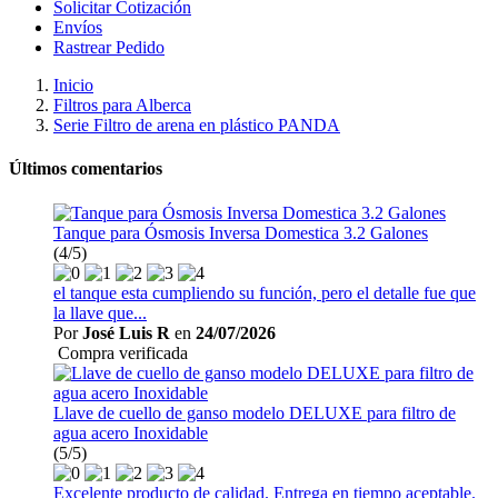
Solicitar Cotización
Envíos
Rastrear Pedido
Inicio
Filtros para Alberca
Serie Filtro de arena en plástico PANDA
Últimos comentarios
Tanque para Ósmosis Inversa Domestica 3.2 Galones
(4/5)
el tanque esta cumpliendo su función, pero el detalle fue que
la llave que...
Por
José Luis R
en
24/07/2026
Compra verificada
Llave de cuello de ganso modelo DELUXE para filtro de
agua acero Inoxidable
(5/5)
Excelente producto de calidad. Entrega en tiempo aceptable.