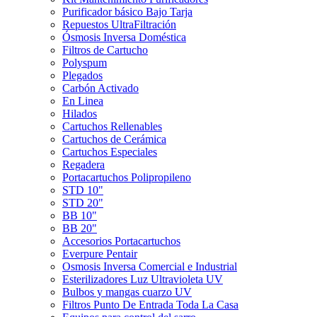
Purificador básico Bajo Tarja
Repuestos UltraFiltración
Ósmosis Inversa Doméstica
Filtros de Cartucho
Polyspum
Plegados
Carbón Activado
En Linea
Hilados
Cartuchos Rellenables
Cartuchos de Cerámica
Cartuchos Especiales
Regadera
Portacartuchos Polipropileno
STD 10"
STD 20"
BB 10"
BB 20"
Accesorios Portacartuchos
Everpure Pentair
Osmosis Inversa Comercial e Industrial
Esterilizadores Luz Ultravioleta UV
Bulbos y mangas cuarzo UV
Filtros Punto De Entrada Toda La Casa