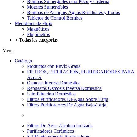
Bombas Sumergibles para Pozo y Cisterna
Motores Sumergibles
Bombas de Achique, Aguas Residuales y Lodos
Tableros de Control Bombas
Medidores de Flujo
Magnéticos
Flujómetros
+
Todas las categorías
Menu
Catálogo
Productos con Envío Gratis
FILTROS, FILTRACION, PURIFICADORES PARA
AGUA
Osmosis Inversa Doméstica
Repuestos Ósmosis Inversa Domestica
Ultrafiltración Doméstica
Filtros Purificadores De Agua Sobre-Tarja
Filtros Purificadores De Agua Bajo-Tarja
Filtros De Agua Alcalina Ionizada
Purificadores Cerámicos
Kit Mantenimiento Purificadores