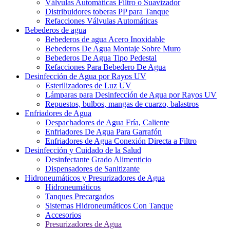
Válvulas Automáticas Filtro o Suavizador
Distribuidores toberas PP para Tanque
Refacciones Válvulas Automáticas
Bebederos de agua
Bebederos de agua Acero Inoxidable
Bebederos De Agua Montaje Sobre Muro
Bebederos De Agua Tipo Pedestal
Refacciones Para Bebedero De Agua
Desinfección de Agua por Rayos UV
Esterilizadores de Luz UV
Lámparas para Desinfección de Agua por Rayos UV
Repuestos, bulbos, mangas de cuarzo, balastros
Enfriadores de Agua
Despachadores de Agua Fría, Caliente
Enfriadores De Agua Para Garrafón
Enfriadores de Agua Conexión Directa a Filtro
Desinfección y Cuidado de la Salud
Desinfectante Grado Alimenticio
Dispensadores de Sanitizante
Hidroneumáticos y Presurizadores de Agua
Hidroneumáticos
Tanques Precargados
Sistemas Hidroneumáticos Con Tanque
Accesorios
Presurizadores de Agua