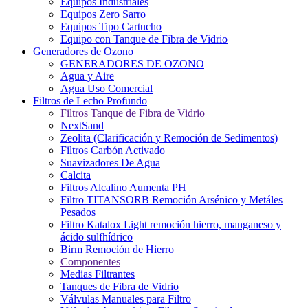
Equipos Industriales
Equipos Zero Sarro
Equipos Tipo Cartucho
Equipo con Tanque de Fibra de Vidrio
Generadores de Ozono
GENERADORES DE OZONO
Agua y Aire
Agua Uso Comercial
Filtros de Lecho Profundo
Filtros Tanque de Fibra de Vidrio
NextSand
Zeolita (Clarificación y Remoción de Sedimentos)
Filtros Carbón Activado
Suavizadores De Agua
Calcita
Filtros Alcalino Aumenta PH
Filtro TITANSORB Remoción Arsénico y Metáles
Pesados
Filtro Katalox Light remoción hierro, manganeso y
ácido sulfhídrico
Birm Remoción de Hierro
Componentes
Medias Filtrantes
Tanques de Fibra de Vidrio
Válvulas Manuales para Filtro