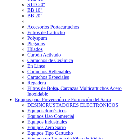
STD 20"
BB 10"
BB 20"
Accesorios Portacartuchos
Filtros de Cartucho
Polyspum
Plegados
Hilados
Carbón Activado
Cartuchos de Cerámica
En Linea
Cartuchos Rellenables
Cartuchos Especiales
Regadera
Filtros de Bolsa, Carcazas Multicartuchos Acero
Inoxidable
Equipos para Prevención de Formación del Sarro
DESINCRUSTADORES ELECTRONICOS
Equipos domésticos
Equipos Uso Comercial
Equipos Industriales
Equipos Zero Sarro
Equipos Tipo Cartucho
Equipo con Tanque de Fibra de Vidrio