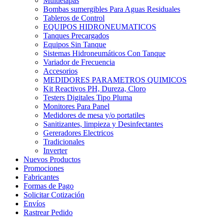
Multietapas
Bombas sumergibles Para Aguas Residuales
Tableros de Control
EQUIPOS HIDRONEUMATICOS
Tanques Precargados
Equipos Sin Tanque
Sistemas Hidroneumáticos Con Tanque
Variador de Frecuencia
Accesorios
MEDIDORES PARAMETROS QUIMICOS
Kit Reactivos PH, Dureza, Cloro
Testers Digitales Tipo Pluma
Monitores Para Panel
Medidores de mesa y/o portatiles
Sanitizantes, limpieza y Desinfectantes
Gereradores Electricos
Tradicionales
Inverter
Nuevos Productos
Promociones
Fabricantes
Formas de Pago
Solicitar Cotización
Envíos
Rastrear Pedido