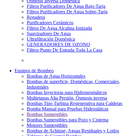
Osmosis Inversa Doméstica
Filtros Purificadores De Agua Bajo-Tarja
Filtros Purificadores De Agua Sobre-Tarja
Regadera
Purificadores Cerámicos
Filtros De Agua Alcalina Ionizada
Suavizadores De Agua
Ultrafiltración Doméstica
GENERADORES DE OZONO
Filtros Punto De Entrada Toda La Casa
Equipos de Bombeo
Bombas de Agua Horizontales
Bombas de superficie, Domésticas, Comerciales,
Industriales
Bombas Inyectoras para Hidroneumáticos
Multietapas Alta Presión, Ósmosis inversa
Bombas Tipo Turbina Regenerativa para Calderas
Bomba Manual para Pruebas Hidrostáticas
Bombas Sumergibles
Bombas Sumergibles para Pozo y Cisterna
Motores Sumergibles
Bombas de Achique, Aguas Residuales y Lodos