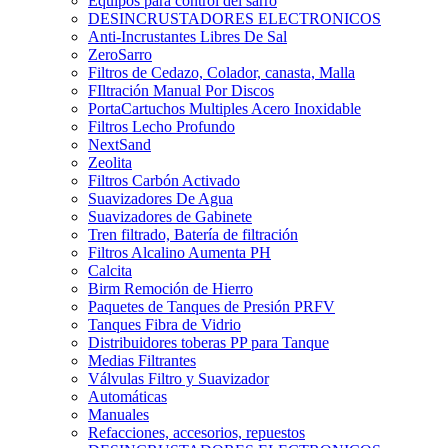
Equipos para control del sarro
DESINCRUSTADORES ELECTRONICOS
Anti-Incrustantes Libres De Sal
ZeroSarro
Filtros de Cedazo, Colador, canasta, Malla
FIltración Manual Por Discos
PortaCartuchos Multiples Acero Inoxidable
Filtros Lecho Profundo
NextSand
Zeolita
Filtros Carbón Activado
Suavizadores De Agua
Suavizadores de Gabinete
Tren filtrado, Batería de filtración
Filtros Alcalino Aumenta PH
Calcita
Birm Remoción de Hierro
Paquetes de Tanques de Presión PRFV
Tanques Fibra de Vidrio
Distribuidores toberas PP para Tanque
Medias Filtrantes
Válvulas Filtro y Suavizador
Automáticas
Manuales
Refacciones, accesorios, repuestos