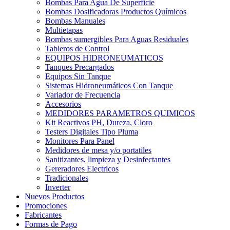
Bombas Para Agua De Superficie
Bombas Dosificadoras Productos Químicos
Bombas Manuales
Multietapas
Bombas sumergibles Para Aguas Residuales
Tableros de Control
EQUIPOS HIDRONEUMATICOS
Tanques Precargados
Equipos Sin Tanque
Sistemas Hidroneumáticos Con Tanque
Variador de Frecuencia
Accesorios
MEDIDORES PARAMETROS QUIMICOS
Kit Reactivos PH, Dureza, Cloro
Testers Digitales Tipo Pluma
Monitores Para Panel
Medidores de mesa y/o portatiles
Sanitizantes, limpieza y Desinfectantes
Gereradores Electricos
Tradicionales
Inverter
Nuevos Productos
Promociones
Fabricantes
Formas de Pago