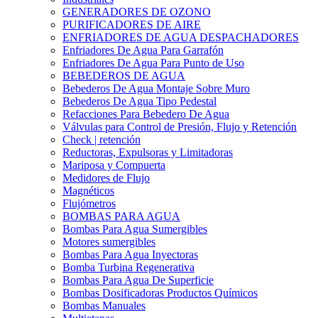
GENERADORES DE OZONO
PURIFICADORES DE AIRE
ENFRIADORES DE AGUA DESPACHADORES
Enfriadores De Agua Para Garrafón
Enfriadores De Agua Para Punto de Uso
BEBEDEROS DE AGUA
Bebederos De Agua Montaje Sobre Muro
Bebederos De Agua Tipo Pedestal
Refacciones Para Bebedero De Agua
Válvulas para Control de Presión, Flujo y Retención
Check | retención
Reductoras, Expulsoras y Limitadoras
Mariposa y Compuerta
Medidores de Flujo
Magnéticos
Flujómetros
BOMBAS PARA AGUA
Bombas Para Agua Sumergibles
Motores sumergibles
Bombas Para Agua Inyectoras
Bomba Turbina Regenerativa
Bombas Para Agua De Superficie
Bombas Dosificadoras Productos Químicos
Bombas Manuales