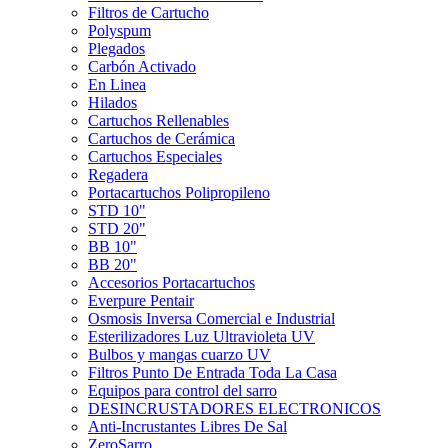
Filtros de Cartucho
Polyspum
Plegados
Carbón Activado
En Linea
Hilados
Cartuchos Rellenables
Cartuchos de Cerámica
Cartuchos Especiales
Regadera
Portacartuchos Polipropileno
STD 10"
STD 20"
BB 10"
BB 20"
Accesorios Portacartuchos
Everpure Pentair
Osmosis Inversa Comercial e Industrial
Esterilizadores Luz Ultravioleta UV
Bulbos y mangas cuarzo UV
Filtros Punto De Entrada Toda La Casa
Equipos para control del sarro
DESINCRUSTADORES ELECTRONICOS
Anti-Incrustantes Libres De Sal
ZeroSarro