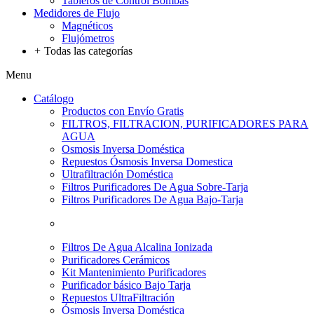
Tableros de Control Bombas
Medidores de Flujo
Magnéticos
Flujómetros
+
Todas las categorías
Menu
Catálogo
Productos con Envío Gratis
FILTROS, FILTRACION, PURIFICADORES PARA
AGUA
Osmosis Inversa Doméstica
Repuestos Ósmosis Inversa Domestica
Ultrafiltración Doméstica
Filtros Purificadores De Agua Sobre-Tarja
Filtros Purificadores De Agua Bajo-Tarja
Filtros De Agua Alcalina Ionizada
Purificadores Cerámicos
Kit Mantenimiento Purificadores
Purificador básico Bajo Tarja
Repuestos UltraFiltración
Ósmosis Inversa Doméstica