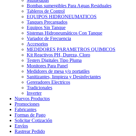
Multietapas
Bombas sumergibles Para Aguas Residuales
Tableros de Control
EQUIPOS HIDRONEUMATICOS
Tanques Precargados
Equipos Sin Tanque
Sistemas Hidroneumáticos Con Tanque
Variador de Frecuencia
Accesorios
MEDIDORES PARAMETROS QUIMICOS
Kit Reactivos PH, Dureza, Cloro
Testers Digitales Tipo Pluma
Monitores Para Panel
Medidores de mesa y/o portatiles
Sanitizantes, limpieza y Desinfectantes
Gereradores Electricos
Tradicionales
Inverter
Nuevos Productos
Promociones
Fabricantes
Formas de Pago
Solicitar Cotización
Envíos
Rastrear Pedido