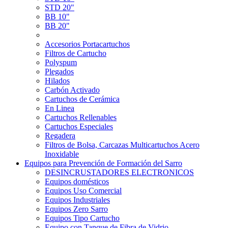
STD 20"
BB 10"
BB 20"
Accesorios Portacartuchos
Filtros de Cartucho
Polyspum
Plegados
Hilados
Carbón Activado
Cartuchos de Cerámica
En Linea
Cartuchos Rellenables
Cartuchos Especiales
Regadera
Filtros de Bolsa, Carcazas Multicartuchos Acero
Inoxidable
Equipos para Prevención de Formación del Sarro
DESINCRUSTADORES ELECTRONICOS
Equipos domésticos
Equipos Uso Comercial
Equipos Industriales
Equipos Zero Sarro
Equipos Tipo Cartucho
Equipo con Tanque de Fibra de Vidrio