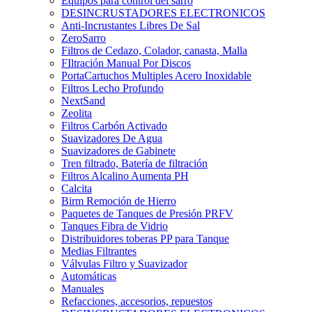
Equipos para control del sarro
DESINCRUSTADORES ELECTRONICOS
Anti-Incrustantes Libres De Sal
ZeroSarro
Filtros de Cedazo, Colador, canasta, Malla
FIltración Manual Por Discos
PortaCartuchos Multiples Acero Inoxidable
Filtros Lecho Profundo
NextSand
Zeolita
Filtros Carbón Activado
Suavizadores De Agua
Suavizadores de Gabinete
Tren filtrado, Batería de filtración
Filtros Alcalino Aumenta PH
Calcita
Birm Remoción de Hierro
Paquetes de Tanques de Presión PRFV
Tanques Fibra de Vidrio
Distribuidores toberas PP para Tanque
Medias Filtrantes
Válvulas Filtro y Suavizador
Automáticas
Manuales
Refacciones, accesorios, repuestos