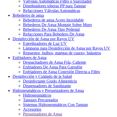
Válvulas Automáticas Filtro o Suavizador
Distribuidores toberas PP para Tanque
Refacciones Válvulas Automáticas
Bebederos de agua
Bebederos de agua Acero Inoxidable
Bebederos De Agua Montaje Sobre Muro
Bebederos De Agua Tipo Pedestal
Refacciones Para Bebedero De Agua
Desinfección de Agua por Rayos UV
Esterilizadores de Luz UV
Lámparas para Desinfección de Agua por Rayos UV
Repuestos, bulbos, mangas de cuarzo, balastros
Enfriadores de Agua
Despachadores de Agua Fría, Caliente
Enfriadores De Agua Para Garrafón
Enfriadores de Agua Conexión Directa a Filtro
Desinfección y Cuidado de la Salud
Desinfectante Grado Alimenticio
Dispensadores de Sanitizante
Hidroneumáticos y Presurizadores de Agua
Hidroneumáticos
Tanques Precargados
Sistemas Hidroneumáticos Con Tanque
Accesorios
Presurizadores de Agua