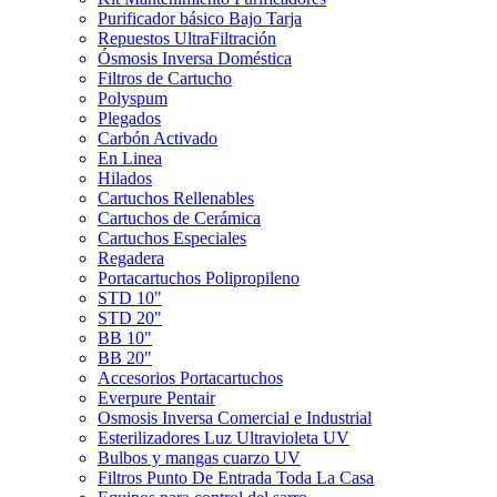
Purificador básico Bajo Tarja
Repuestos UltraFiltración
Ósmosis Inversa Doméstica
Filtros de Cartucho
Polyspum
Plegados
Carbón Activado
En Linea
Hilados
Cartuchos Rellenables
Cartuchos de Cerámica
Cartuchos Especiales
Regadera
Portacartuchos Polipropileno
STD 10"
STD 20"
BB 10"
BB 20"
Accesorios Portacartuchos
Everpure Pentair
Osmosis Inversa Comercial e Industrial
Esterilizadores Luz Ultravioleta UV
Bulbos y mangas cuarzo UV
Filtros Punto De Entrada Toda La Casa