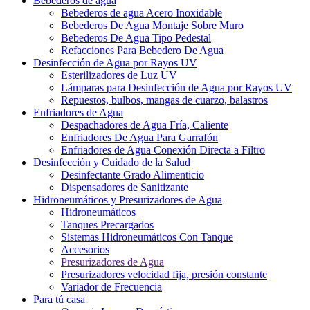
Bebederos de agua
Bebederos de agua Acero Inoxidable
Bebederos De Agua Montaje Sobre Muro
Bebederos De Agua Tipo Pedestal
Refacciones Para Bebedero De Agua
Desinfección de Agua por Rayos UV
Esterilizadores de Luz UV
Lámparas para Desinfección de Agua por Rayos UV
Repuestos, bulbos, mangas de cuarzo, balastros
Enfriadores de Agua
Despachadores de Agua Fría, Caliente
Enfriadores De Agua Para Garrafón
Enfriadores de Agua Conexión Directa a Filtro
Desinfección y Cuidado de la Salud
Desinfectante Grado Alimenticio
Dispensadores de Sanitizante
Hidroneumáticos y Presurizadores de Agua
Hidroneumáticos
Tanques Precargados
Sistemas Hidroneumáticos Con Tanque
Accesorios
Presurizadores de Agua
Presurizadores velocidad fija, presión constante
Variador de Frecuencia
Para tú casa