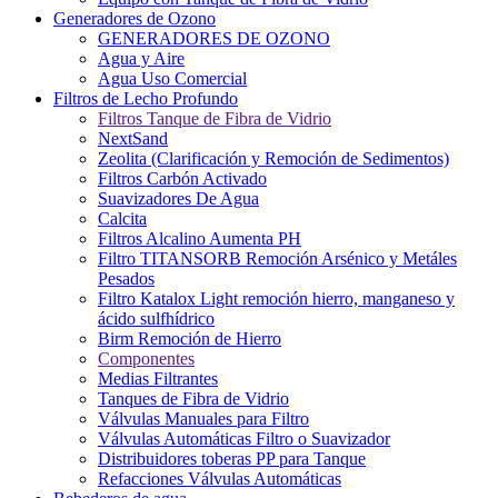
Generadores de Ozono
GENERADORES DE OZONO
Agua y Aire
Agua Uso Comercial
Filtros de Lecho Profundo
Filtros Tanque de Fibra de Vidrio
NextSand
Zeolita (Clarificación y Remoción de Sedimentos)
Filtros Carbón Activado
Suavizadores De Agua
Calcita
Filtros Alcalino Aumenta PH
Filtro TITANSORB Remoción Arsénico y Metáles
Pesados
Filtro Katalox Light remoción hierro, manganeso y
ácido sulfhídrico
Birm Remoción de Hierro
Componentes
Medias Filtrantes
Tanques de Fibra de Vidrio
Válvulas Manuales para Filtro
Válvulas Automáticas Filtro o Suavizador
Distribuidores toberas PP para Tanque
Refacciones Válvulas Automáticas