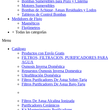
Bombas Sumergibles para Pozo y Cisterna
Motores Sumergibles
Bombas de Achique, Aguas Residuales y Lodos
Tableros de Control Bombas
Medidores de Flujo
Magnéticos
Flujómetros
+
Todas las categorías
Menu
Catálogo
Productos con Envío Gratis
FILTROS, FILTRACION, PURIFICADORES PARA
AGUA
Osmosis Inversa Doméstica
Repuestos Ósmosis Inversa Domestica
Ultrafiltración Doméstica
Filtros Purificadores De Agua Sobre-Tarja
Filtros Purificadores De Agua Bajo-Tarja
Filtros De Agua Alcalina Ionizada
Purificadores Cerámicos
Kit Mantenimiento Purificadores