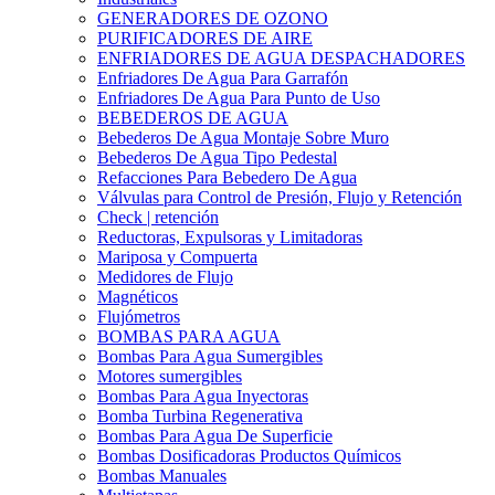
GENERADORES DE OZONO
PURIFICADORES DE AIRE
ENFRIADORES DE AGUA DESPACHADORES
Enfriadores De Agua Para Garrafón
Enfriadores De Agua Para Punto de Uso
BEBEDEROS DE AGUA
Bebederos De Agua Montaje Sobre Muro
Bebederos De Agua Tipo Pedestal
Refacciones Para Bebedero De Agua
Válvulas para Control de Presión, Flujo y Retención
Check | retención
Reductoras, Expulsoras y Limitadoras
Mariposa y Compuerta
Medidores de Flujo
Magnéticos
Flujómetros
BOMBAS PARA AGUA
Bombas Para Agua Sumergibles
Motores sumergibles
Bombas Para Agua Inyectoras
Bomba Turbina Regenerativa
Bombas Para Agua De Superficie
Bombas Dosificadoras Productos Químicos
Bombas Manuales