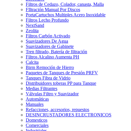
Filtros de Cedazo, Colador, canasta, Malla
FIltración Manual Por Discos
PortaCartuchos Multiples Acero Inoxidable
Filtros Lecho Profundo
NextSand
Zeolita
Filtros Carbón Activado
Suavizadores De Agua
Suavizadores de Gabinete
Tren filtrado, Batería de filtración
Filtros Alcalino Aumenta PH
Calcita
Birm Remoción de Hierro
Paquetes de Tanques de Presión PRFV
Tanques Fibra de Vidrio
Distribuidores toberas PP para Tanque
Medias Filtrantes
Válvulas Filtro y Suavizador
Automáticas
Manuales
Refacciones, accesorios, repuestos
DESINCRUSTADORES ELECTRONICOS
Domesticos
Comerciales
Industriales