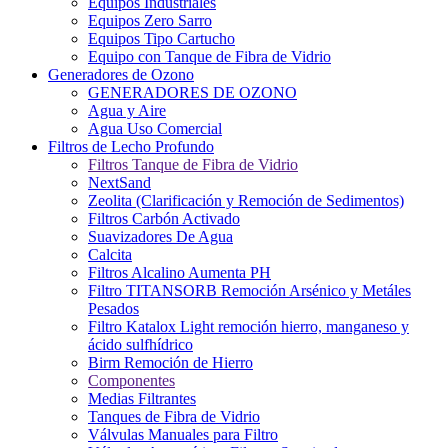
Equipos Industriales
Equipos Zero Sarro
Equipos Tipo Cartucho
Equipo con Tanque de Fibra de Vidrio
Generadores de Ozono
GENERADORES DE OZONO
Agua y Aire
Agua Uso Comercial
Filtros de Lecho Profundo
Filtros Tanque de Fibra de Vidrio
NextSand
Zeolita (Clarificación y Remoción de Sedimentos)
Filtros Carbón Activado
Suavizadores De Agua
Calcita
Filtros Alcalino Aumenta PH
Filtro TITANSORB Remoción Arsénico y Metáles
Pesados
Filtro Katalox Light remoción hierro, manganeso y
ácido sulfhídrico
Birm Remoción de Hierro
Componentes
Medias Filtrantes
Tanques de Fibra de Vidrio
Válvulas Manuales para Filtro