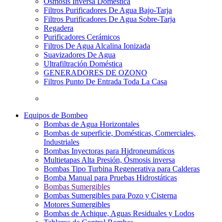
Osmosis Inversa Doméstica
Filtros Purificadores De Agua Bajo-Tarja
Filtros Purificadores De Agua Sobre-Tarja
Regadera
Purificadores Cerámicos
Filtros De Agua Alcalina Ionizada
Suavizadores De Agua
Ultrafiltración Doméstica
GENERADORES DE OZONO
Filtros Punto De Entrada Toda La Casa
Equipos de Bombeo
Bombas de Agua Horizontales
Bombas de superficie, Domésticas, Comerciales,
Industriales
Bombas Inyectoras para Hidroneumáticos
Multietapas Alta Presión, Ósmosis inversa
Bombas Tipo Turbina Regenerativa para Calderas
Bomba Manual para Pruebas Hidrostáticas
Bombas Sumergibles
Bombas Sumergibles para Pozo y Cisterna
Motores Sumergibles
Bombas de Achique, Aguas Residuales y Lodos