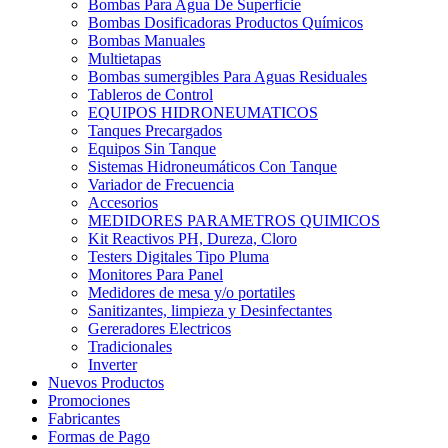
Bombas Para Agua De Superficie
Bombas Dosificadoras Productos Químicos
Bombas Manuales
Multietapas
Bombas sumergibles Para Aguas Residuales
Tableros de Control
EQUIPOS HIDRONEUMATICOS
Tanques Precargados
Equipos Sin Tanque
Sistemas Hidroneumáticos Con Tanque
Variador de Frecuencia
Accesorios
MEDIDORES PARAMETROS QUIMICOS
Kit Reactivos PH, Dureza, Cloro
Testers Digitales Tipo Pluma
Monitores Para Panel
Medidores de mesa y/o portatiles
Sanitizantes, limpieza y Desinfectantes
Gereradores Electricos
Tradicionales
Inverter
Nuevos Productos
Promociones
Fabricantes
Formas de Pago