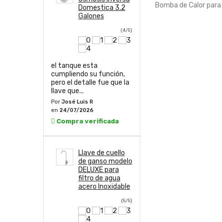
Bomba de Calor para 
Domestica 3.2
12 meses para
Galones
osmosis 6
etapas
(4/5)
50,75,100, 40
GPD con UV
Bulbo 2 pines
(5
el tanque esta
cumpliendo su función,
pero el detalle fue que la
llave que...
Los productos llegan e
Por
José Luis R
muy buen estado y
en
24/07/2026
rápido, la mejor inversi
Compra verificada
ya m...
Por
Heli V
en
10/07/2026
Compra verificada
Llave de cuello
de ganso modelo
DELUXE para
filtro de agua
acero Inoxidable
(5/5)