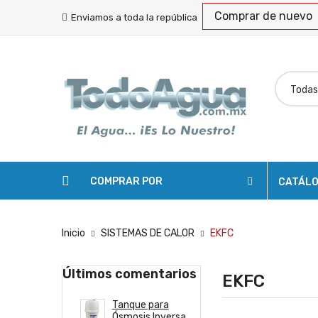
Comprar de nuevo
Enviamos a toda la república
COMPRAR POR
CATÁL
Inicio
SISTEMAS DE CALOR
EKFC
Últimos comentarios
EKFC
Tanque para
Kit de
Ósmosis Inversa
Mantenimient