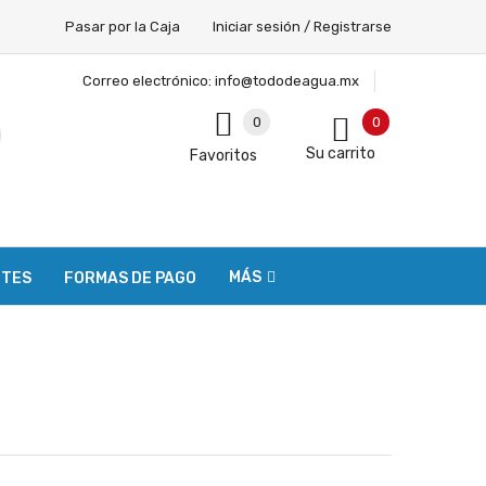
Pasar por la Caja
Iniciar sesión / Registrarse
Correo electrónico:
info@tododeagua.mx
0
0
Su carrito
Favoritos
MÁS
NTES
FORMAS DE PAGO