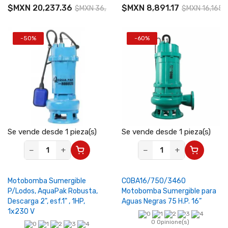
$MXN 20,237.36
$MXN 8,891.17
$MXN 36,795.20
$MXN 16,165.
-50%
-60%
Se vende desde 1 pieza(s)
Se vende desde 1 pieza(s)
−
+
−
+
Motobomba Sumergible
COBA16/750/3460
P/Lodos, AquaPak Robusta,
Motobomba Sumergible para
Descarga 2", esf.1" , 1HP,
Aguas Negras 75 H.P. 16”
1x230 V
0 Opinione(s)