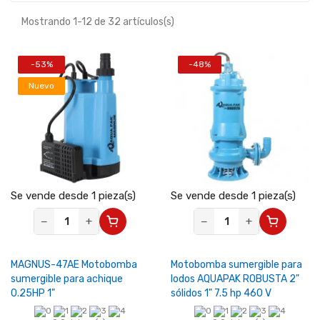
Mostrando 1-12 de 32 artículos(s)
-53%
-48%
Nuevo
Se vende desde 1 pieza(s)
Se vende desde 1 pieza(s)
−
+
−
+
MAGNUS-47AE Motobomba
Motobomba sumergible para
sumergible para achique
lodos AQUAPAK ROBUSTA 2"
0.25HP 1"
sólidos 1" 7.5 hp 460 V