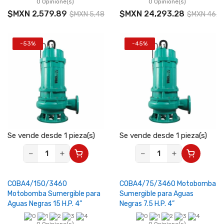
0 Opinione(s)
0 Opinione(s)
$MXN 2,579.89
$MXN 24,293.28
$MXN 5,489.12
$MXN 46,71
-53%
-45%
Se vende desde 1 pieza(s)
Se vende desde 1 pieza(s)
−
+
−
+
COBA4/150/3460
COBA4/75/3460 Motobomba
Motobomba Sumergible para
Sumergible para Aguas
Aguas Negras 15 H.P. 4”
Negras 7.5 H.P. 4”