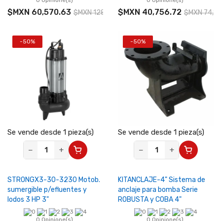
0 Opinione(s)
0 Opinione(s)
$MXN 60,570.63
$MXN 40,756.72
$MXN 128,873.68
$MXN 74,10
-50%
-50%
Se vende desde 1 pieza(s)
Se vende desde 1 pieza(s)
−
+
−
+
STRONGX3-30-3230 Motob.
KITANCLAJE-4" Sistema de
sumergible p/efluentes y
anclaje para bomba Serie
lodos 3 HP 3"
ROBUSTA y COBA 4"
0 Opinione(s)
0 Opinione(s)