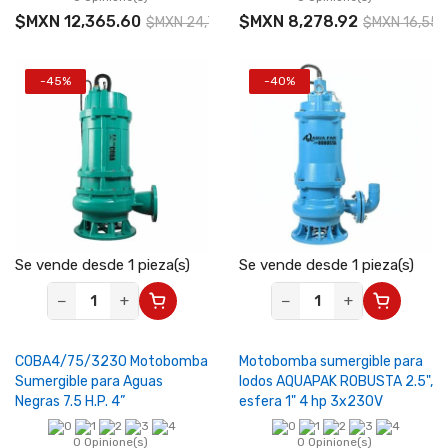
$MXN 12,365.60
$MXN 8,278.92
$MXN 24,731.20
$MXN 16,557
-45%
-40%
Se vende desde 1 pieza(s)
Se vende desde 1 pieza(s)
−
+
−
+
COBA4/75/3230 Motobomba
Motobomba sumergible para
Sumergible para Aguas
lodos AQUAPAK ROBUSTA 2.5",
Negras 7.5 H.P. 4”
esfera 1" 4 hp 3x230V
0 Opinione(s)
0 Opinione(s)