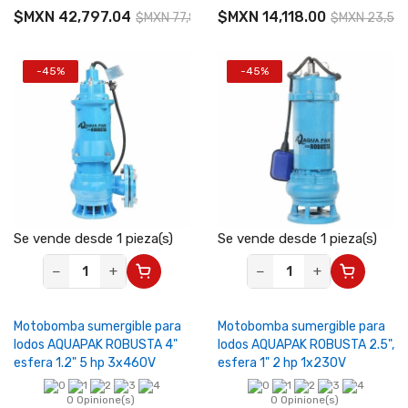
$MXN 42,797.04
$MXN 14,118.00
$MXN 77,812.80
$MXN 23,53
-45%
-45%
Se vende desde 1 pieza(s)
Se vende desde 1 pieza(s)
−
+
−
+
Motobomba sumergible para
Motobomba sumergible para
lodos AQUAPAK ROBUSTA 4"
lodos AQUAPAK ROBUSTA 2.5",
esfera 1.2" 5 hp 3x460V
esfera 1" 2 hp 1x230V
0 Opinione(s)
0 Opinione(s)