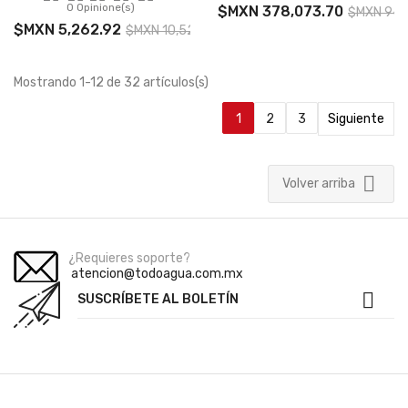
0 Opinione(s)
$MXN 378,073.70
$MXN 945
$MXN 5,262.92
$MXN 10,525.84
Mostrando 1-12 de 32 artículos(s)
1
2
3
Siguiente

Volver arriba
¿Requieres soporte?
atencion@todoagua.com.mx

SUSCRÍBETE AL BOLETÍN