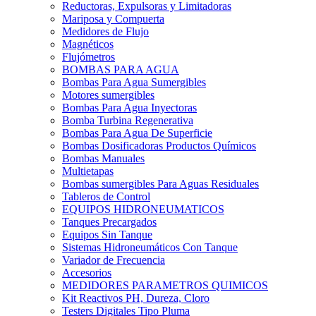
Reductoras, Expulsoras y Limitadoras
Mariposa y Compuerta
Medidores de Flujo
Magnéticos
Flujómetros
BOMBAS PARA AGUA
Bombas Para Agua Sumergibles
Motores sumergibles
Bombas Para Agua Inyectoras
Bomba Turbina Regenerativa
Bombas Para Agua De Superficie
Bombas Dosificadoras Productos Químicos
Bombas Manuales
Multietapas
Bombas sumergibles Para Aguas Residuales
Tableros de Control
EQUIPOS HIDRONEUMATICOS
Tanques Precargados
Equipos Sin Tanque
Sistemas Hidroneumáticos Con Tanque
Variador de Frecuencia
Accesorios
MEDIDORES PARAMETROS QUIMICOS
Kit Reactivos PH, Dureza, Cloro
Testers Digitales Tipo Pluma