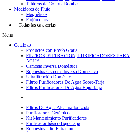
Tableros de Control Bombas
Medidores de Flujo
Magnéticos
Flujómetros
+
Todas las categorías
Menu
Catálogo
Productos con Envío Gratis
FILTROS, FILTRACION, PURIFICADORES PARA
AGUA
Osmosis Inversa Doméstica
Repuestos Ósmosis Inversa Domestica
Ultrafiltración Doméstica
Filtros Purificadores De Agua Sobre-Tarja
Filtros Purificadores De Agua Bajo-Tarja
Filtros De Agua Alcalina Ionizada
Purificadores Cerámicos
Kit Mantenimiento Purificadores
Purificador básico Bajo Tarja
Repuestos UltraFiltración