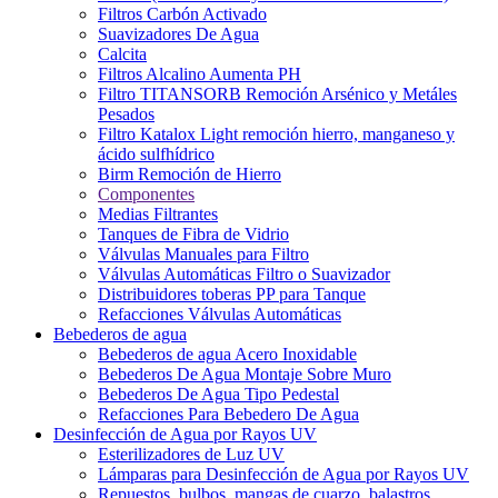
Filtros Carbón Activado
Suavizadores De Agua
Calcita
Filtros Alcalino Aumenta PH
Filtro TITANSORB Remoción Arsénico y Metáles
Pesados
Filtro Katalox Light remoción hierro, manganeso y
ácido sulfhídrico
Birm Remoción de Hierro
Componentes
Medias Filtrantes
Tanques de Fibra de Vidrio
Válvulas Manuales para Filtro
Válvulas Automáticas Filtro o Suavizador
Distribuidores toberas PP para Tanque
Refacciones Válvulas Automáticas
Bebederos de agua
Bebederos de agua Acero Inoxidable
Bebederos De Agua Montaje Sobre Muro
Bebederos De Agua Tipo Pedestal
Refacciones Para Bebedero De Agua
Desinfección de Agua por Rayos UV
Esterilizadores de Luz UV
Lámparas para Desinfección de Agua por Rayos UV
Repuestos, bulbos, mangas de cuarzo, balastros