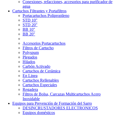
Conexiones, refacciones, accesorios para purificador de
agua
Cartuchos Filtrantes y Portafiltros
Portacartuchos Polipropileno
STD 10"
STD 20"
BB 10"
BB 20"
Accesorios Portacartuchos
Filtros de Cartucho
Polyspum
Plegados
Hilados
Carbón Activado
Cartuchos de Cerámica
En Linea
Cartuchos Rellenables
Cartuchos Especiales
Regadera
Filtros de Bolsa, Carcazas Multicartuchos Acero
Inoxidable
Equipos para Prevención de Formación del Sarro
DESINCRUSTADORES ELECTRONICOS
Equipos domésticos