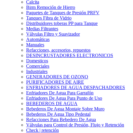
Calcita
Birm Remoción de Hierro
Paquetes de Tanques de Presión PRFV
Tanques Fibra de Vidrio
Distribuidores toberas PP para Tanque
Medias Filtrantes
Válvulas Filtro y Suavizador
Automáticas
Manuales
Refacciones, accesorios, repuestos
DESINCRUSTADORES ELECTRONICOS
Domesticos
Comerciales
Industriales
GENERADORES DE OZONO
PURIFICADORES DE AIRE
ENFRIADORES DE AGUA DESPACHADORES
Enfriadores De Agua Para Garrafón
Enfriadores De Agua Para Punto de Uso
BEBEDEROS DE AGUA
Bebederos De Agua Montaje Sobre Muro
Bebederos De Agua Tipo Pedestal
Refacciones Para Bebedero De Agua
Válvulas para Control de Presión, Flujo y Retención
Check | retención