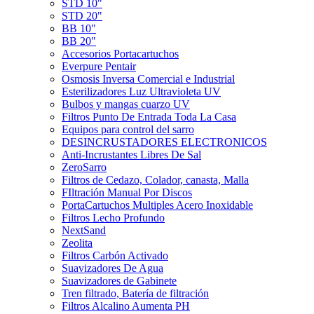
STD 10"
STD 20"
BB 10"
BB 20"
Accesorios Portacartuchos
Everpure Pentair
Osmosis Inversa Comercial e Industrial
Esterilizadores Luz Ultravioleta UV
Bulbos y mangas cuarzo UV
Filtros Punto De Entrada Toda La Casa
Equipos para control del sarro
DESINCRUSTADORES ELECTRONICOS
Anti-Incrustantes Libres De Sal
ZeroSarro
Filtros de Cedazo, Colador, canasta, Malla
FIltración Manual Por Discos
PortaCartuchos Multiples Acero Inoxidable
Filtros Lecho Profundo
NextSand
Zeolita
Filtros Carbón Activado
Suavizadores De Agua
Suavizadores de Gabinete
Tren filtrado, Batería de filtración
Filtros Alcalino Aumenta PH