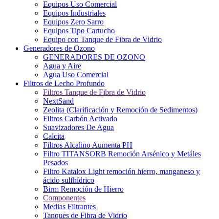
Equipos Uso Comercial
Equipos Industriales
Equipos Zero Sarro
Equipos Tipo Cartucho
Equipo con Tanque de Fibra de Vidrio
Generadores de Ozono
GENERADORES DE OZONO
Agua y Aire
Agua Uso Comercial
Filtros de Lecho Profundo
Filtros Tanque de Fibra de Vidrio
NextSand
Zeolita (Clarificación y Remoción de Sedimentos)
Filtros Carbón Activado
Suavizadores De Agua
Calcita
Filtros Alcalino Aumenta PH
Filtro TITANSORB Remoción Arsénico y Metáles
Pesados
Filtro Katalox Light remoción hierro, manganeso y
ácido sulfhídrico
Birm Remoción de Hierro
Componentes
Medias Filtrantes
Tanques de Fibra de Vidrio