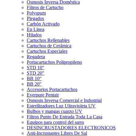
Ósmosis Inversa Doméstica
Filtros de Cartucho
Polyspum
Plegados
Carbón Activado
En Linea
Hilados
Cartuchos Rellenables
Cartuchos de Cerámica
Cartuchos Especiales
Regadera
Portacartuchos Polipropileno
STD 10"
STD 20"
BB 10"
BB 20"
Accesorios Portacartuchos
Everpure Pentair
Osmosis Inversa Comercial e Industrial
Esterilizadores Luz Ultravioleta UV
Bulbos y mangas cuarzo UV
Filtros Punto De Entrada Toda La Casa
Equipos para control del sarro
DESINCRUSTADORES ELECTRONICOS
Anti-Incrustantes Libres De Sal