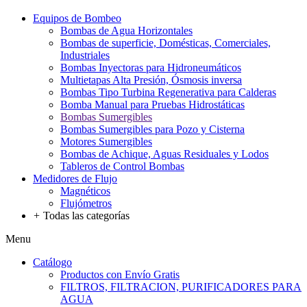
Equipos de Bombeo
Bombas de Agua Horizontales
Bombas de superficie, Domésticas, Comerciales,
Industriales
Bombas Inyectoras para Hidroneumáticos
Multietapas Alta Presión, Ósmosis inversa
Bombas Tipo Turbina Regenerativa para Calderas
Bomba Manual para Pruebas Hidrostáticas
Bombas Sumergibles
Bombas Sumergibles para Pozo y Cisterna
Motores Sumergibles
Bombas de Achique, Aguas Residuales y Lodos
Tableros de Control Bombas
Medidores de Flujo
Magnéticos
Flujómetros
+
Todas las categorías
Menu
Catálogo
Productos con Envío Gratis
FILTROS, FILTRACION, PURIFICADORES PARA
AGUA