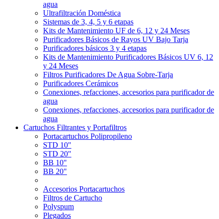
agua
Ultrafiltración Doméstica
Sistemas de 3, 4, 5 y 6 etapas
Kits de Mantenimiento UF de 6, 12 y 24 Meses
Purificadores Básicos de Rayos UV Bajo Tarja
Purificadores básicos 3 y 4 etapas
Kits de Mantenimiento Purificadores Básicos UV 6, 12
y 24 Meses
Filtros Purificadores De Agua Sobre-Tarja
Purificadores Cerámicos
Conexiones, refacciones, accesorios para purificador de
agua
Conexiones, refacciones, accesorios para purificador de
agua
Cartuchos Filtrantes y Portafiltros
Portacartuchos Polipropileno
STD 10"
STD 20"
BB 10"
BB 20"
Accesorios Portacartuchos
Filtros de Cartucho
Polyspum
Plegados