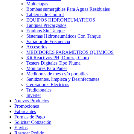
Multietapas
Bombas sumergibles Para Aguas Residuales
Tableros de Control
EQUIPOS HIDRONEUMATICOS
Tanques Precargados
Equipos Sin Tanque
Sistemas Hidroneumáticos Con Tanque
Variador de Frecuencia
Accesorios
MEDIDORES PARAMETROS QUIMICOS
Kit Reactivos PH, Dureza, Cloro
Testers Digitales Tipo Pluma
Monitores Para Panel
Medidores de mesa y/o portatiles
Sanitizantes, limpieza y Desinfectantes
Gereradores Electricos
Tradicionales
Inverter
Nuevos Productos
Promociones
Fabricantes
Formas de Pago
Solicitar Cotización
Envíos
Rastrear Pedido