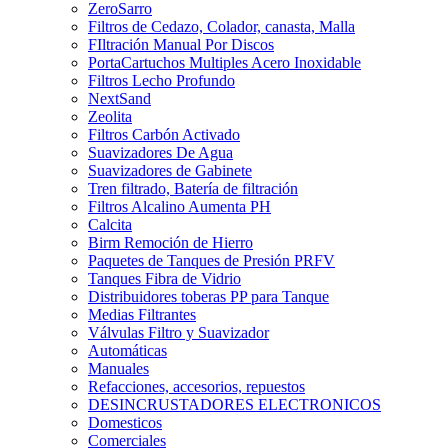
ZeroSarro
Filtros de Cedazo, Colador, canasta, Malla
FIltración Manual Por Discos
PortaCartuchos Multiples Acero Inoxidable
Filtros Lecho Profundo
NextSand
Zeolita
Filtros Carbón Activado
Suavizadores De Agua
Suavizadores de Gabinete
Tren filtrado, Batería de filtración
Filtros Alcalino Aumenta PH
Calcita
Birm Remoción de Hierro
Paquetes de Tanques de Presión PRFV
Tanques Fibra de Vidrio
Distribuidores toberas PP para Tanque
Medias Filtrantes
Válvulas Filtro y Suavizador
Automáticas
Manuales
Refacciones, accesorios, repuestos
DESINCRUSTADORES ELECTRONICOS
Domesticos
Comerciales