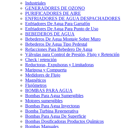
Industriales
GENERADORES DE OZONO
PURIFICADORES DE AIRE
ENFRIADORES DE AGUA DESPACHADORES
Enfriadores De Agua Para Garrafón
Enfriadores De Agua Para Punto de Uso
BEBEDEROS DE AGUA
Bebederos De Agua Montaje Sobre Muro
Bebederos De Agua Tipo Pedestal
Refacciones Para Bebedero De Agua
Válvulas para Control de Presión, Flujo y Retención
Check | retención
Reductoras, Expulsoras y Limitadoras
Mariposa y Compuerta
Medidores de Flujo
Magnéticos
Flujómetros
BOMBAS PARA AGUA
Bombas Para Agua Sumergibles
Motores sumergibles
Bombas Para Agua Inyectoras
Bomba Turbina Regenerativa
Bombas Para Agua De Superficie
Bombas Dosificadoras Productos Químicos
Bombas Manuales