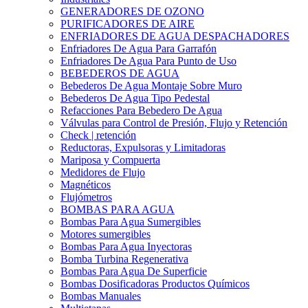
GENERADORES DE OZONO
PURIFICADORES DE AIRE
ENFRIADORES DE AGUA DESPACHADORES
Enfriadores De Agua Para Garrafón
Enfriadores De Agua Para Punto de Uso
BEBEDEROS DE AGUA
Bebederos De Agua Montaje Sobre Muro
Bebederos De Agua Tipo Pedestal
Refacciones Para Bebedero De Agua
Válvulas para Control de Presión, Flujo y Retención
Check | retención
Reductoras, Expulsoras y Limitadoras
Mariposa y Compuerta
Medidores de Flujo
Magnéticos
Flujómetros
BOMBAS PARA AGUA
Bombas Para Agua Sumergibles
Motores sumergibles
Bombas Para Agua Inyectoras
Bomba Turbina Regenerativa
Bombas Para Agua De Superficie
Bombas Dosificadoras Productos Químicos
Bombas Manuales