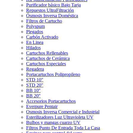
Purificador básico Bajo Tarja
Repuestos UltraFiltración
Ósmosis Inversa Doméstica
Filtros de Cartucho
Polyspum
Plegados
Carbón Activado
En Linea
Hilados
Cartuchos Rellenables
Cartuchos de Cerámica
Cartuchos Especiales
Regadera
Portacartuchos Polipropileno
STD 10"
STD 20"
BB 10"
BB 20"
Accesorios Portacartuchos
Everpure Pentair
Osmosis Inversa Comercial e Industrial
Esterilizadores Luz Ultravioleta UV
Bulbos y mangas cuarzo UV
Filtros Punto De Entrada Toda La Casa