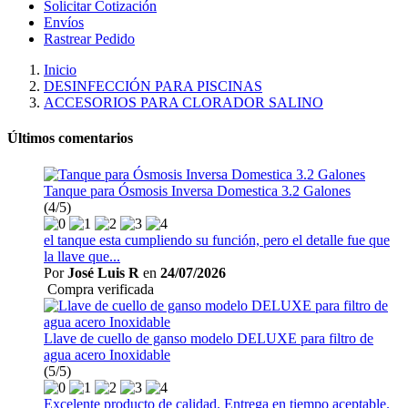
Solicitar Cotización
Envíos
Rastrear Pedido
Inicio
DESINFECCIÓN PARA PISCINAS
ACCESORIOS PARA CLORADOR SALINO
Últimos comentarios
Tanque para Ósmosis Inversa Domestica 3.2 Galones
(4/5)
el tanque esta cumpliendo su función, pero el detalle fue que
la llave que...
Por
José Luis R
en
24/07/2026
Compra verificada
Llave de cuello de ganso modelo DELUXE para filtro de
agua acero Inoxidable
(5/5)
Excelente producto de calidad. Entrega en tiempo aceptable.