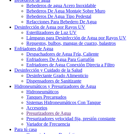
Bebederos de agua
Bebederos de agua Acero Inoxidable
Bebederos De Agua Montaje Sobre Muro
Bebederos De Agua Tipo Pedestal
Refacciones Para Bebedero De Agua
Desinfección de Agua por Rayos UV
Esterilizadores de Luz UV
Lámparas para Desinfección de Agua por Rayos UV
Repuestos, bulbos, mangas de cuarzo, balastros
Enfriadores de Agua
Despachadores de Agua Fría, Caliente
Enfriadores De Agua Para Garrafón
Enfriadores de Agua Conexión Directa a Filtro
Desinfección y Cuidado de la Salud
Desinfectante Grado Alimenticio
Dispensadores de Sanitizante
Hidroneumáticos y Presurizadores de Agua
Hidroneumáticos
Tanques Precargados
Sistemas Hidroneumáticos Con Tanque
Accesorios
Presurizadores de Agua
Presurizadores velocidad fija, presión constante
Variador de Frecuencia
Para tú casa