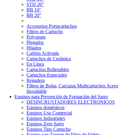
STD 20"
BB 10"
BB 20"
Accesorios Portacartuchos
Filtros de Cartucho
Polyspum
Plegados
Hilados
Carbón Activado
Cartuchos de Cerámica
En Linea
Cartuchos Rellenables
Cartuchos Especiales
Regadera
Filtros de Bolsa, Carcazas Multicartuchos Acero
Inoxidable
Equipos para Prevención de Formación del Sarro
DESINCRUSTADORES ELECTRONICOS
Equipos domésticos
Equipos Uso Comercial
Equipos Industriales
Equipos Zero Sarro
Equipos Tipo Cartucho
Equipo con Tanque de Fibra de Vidrio