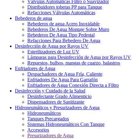
Válvulas Automáticas Filtro o Suavizador
Distribuidores toberas PP para Tanque
Refacciones Válvulas Automáticas
Bebederos de agua
Bebederos de agua Acero Inoxidable
Bebederos De Agua Montaje Sobre Muro
Bebederos De Agua Tipo Pedestal
Refacciones Para Bebedero De Agua
Desinfección de Agua por Rayos UV
Esterilizadores de Luz UV
Lámparas para Desinfección de Agua por Rayos UV
Repuestos, bulbos, mangas de cuarzo, balastros
Enfriadores de Agua
Despachadores de Agua Fría, Caliente
Enfriadores De Agua Para Garrafón
Enfriadores de Agua Conexión Directa a Filtro
Desinfección y Cuidado de la Salud
Desinfectante Grado Alimenticio
Dispensadores de Sanitizante
Hidroneumáticos y Presurizadores de Agua
Hidroneumáticos
Tanques Precargados
Sistemas Hidroneumáticos Con Tanque
Accesorios
Presurizadores de Agua