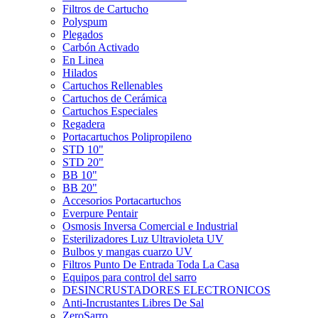
Filtros de Cartucho
Polyspum
Plegados
Carbón Activado
En Linea
Hilados
Cartuchos Rellenables
Cartuchos de Cerámica
Cartuchos Especiales
Regadera
Portacartuchos Polipropileno
STD 10"
STD 20"
BB 10"
BB 20"
Accesorios Portacartuchos
Everpure Pentair
Osmosis Inversa Comercial e Industrial
Esterilizadores Luz Ultravioleta UV
Bulbos y mangas cuarzo UV
Filtros Punto De Entrada Toda La Casa
Equipos para control del sarro
DESINCRUSTADORES ELECTRONICOS
Anti-Incrustantes Libres De Sal
ZeroSarro