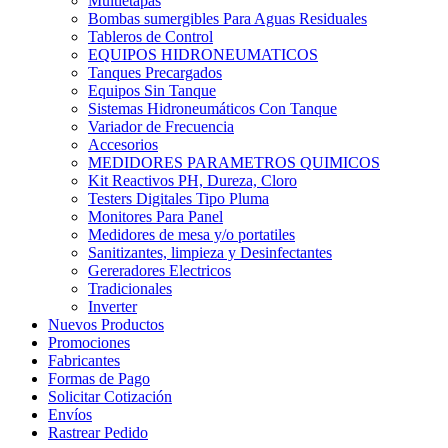
Multietapas
Bombas sumergibles Para Aguas Residuales
Tableros de Control
EQUIPOS HIDRONEUMATICOS
Tanques Precargados
Equipos Sin Tanque
Sistemas Hidroneumáticos Con Tanque
Variador de Frecuencia
Accesorios
MEDIDORES PARAMETROS QUIMICOS
Kit Reactivos PH, Dureza, Cloro
Testers Digitales Tipo Pluma
Monitores Para Panel
Medidores de mesa y/o portatiles
Sanitizantes, limpieza y Desinfectantes
Gereradores Electricos
Tradicionales
Inverter
Nuevos Productos
Promociones
Fabricantes
Formas de Pago
Solicitar Cotización
Envíos
Rastrear Pedido