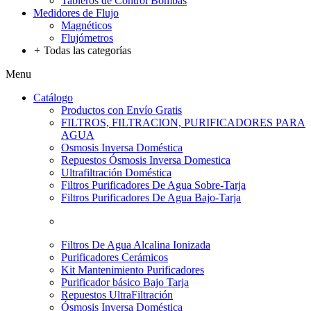
Tableros de Control Bombas
Medidores de Flujo
Magnéticos
Flujómetros
+
Todas las categorías
Menu
Catálogo
Productos con Envío Gratis
FILTROS, FILTRACION, PURIFICADORES PARA
AGUA
Osmosis Inversa Doméstica
Repuestos Ósmosis Inversa Domestica
Ultrafiltración Doméstica
Filtros Purificadores De Agua Sobre-Tarja
Filtros Purificadores De Agua Bajo-Tarja
Filtros De Agua Alcalina Ionizada
Purificadores Cerámicos
Kit Mantenimiento Purificadores
Purificador básico Bajo Tarja
Repuestos UltraFiltración
Ósmosis Inversa Doméstica