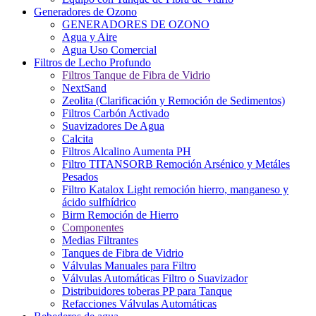
Generadores de Ozono
GENERADORES DE OZONO
Agua y Aire
Agua Uso Comercial
Filtros de Lecho Profundo
Filtros Tanque de Fibra de Vidrio
NextSand
Zeolita (Clarificación y Remoción de Sedimentos)
Filtros Carbón Activado
Suavizadores De Agua
Calcita
Filtros Alcalino Aumenta PH
Filtro TITANSORB Remoción Arsénico y Metáles
Pesados
Filtro Katalox Light remoción hierro, manganeso y
ácido sulfhídrico
Birm Remoción de Hierro
Componentes
Medias Filtrantes
Tanques de Fibra de Vidrio
Válvulas Manuales para Filtro
Válvulas Automáticas Filtro o Suavizador
Distribuidores toberas PP para Tanque
Refacciones Válvulas Automáticas