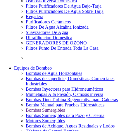
Osmosis Inversa Doméstica
Filtros Purificadores De Agua Bajo-Tarja
Filtros Purificadores De Agua Sobre-Tarja
Regadera
Purificadores Cerámicos
Filtros De Agua Alcalina Ionizada
Suavizadores De Agua
Ultrafiltración Doméstica
GENERADORES DE OZONO
Filtros Punto De Entrada Toda La Casa
Equipos de Bombeo
Bombas de Agua Horizontales
Bombas de superficie, Domésticas, Comerciales,
Industriales
Bombas Inyectoras para Hidroneumáticos
Multietapas Alta Presión, Ósmosis inversa
Bombas Tipo Turbina Regenerativa para Calderas
Bomba Manual para Pruebas Hidrostáticas
Bombas Sumergibles
Bombas Sumergibles para Pozo y Cisterna
Motores Sumergibles
Bombas de Achique, Aguas Residuales y Lodos