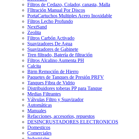
Filtros de Cedazo, Colador, canasta, Malla
FIltración Manual Por Discos
PortaCartuchos Multiples Acero Inoxidable
Filtros Lecho Profundo
NextSand
Zeolita
Filtros Carbón Activado
Suavizadores De Agua
Suavizadores de Gabinete
Tren filtrado, Batería de filtración
Filtros Alcalino Aumenta PH
Calcita
Birm Remoción de Hierro
Paquetes de Tanques de Presión PRFV
Tanques Fibra de Vidrio
Distribuidores toberas PP para Tanque
Medias Filtrantes
Válvulas Filtro y Suavizador
Automáticas
Manuales
Refacciones, accesorios, repuestos
DESINCRUSTADORES ELECTRONICOS
Domesticos
Comerciales
Industriales