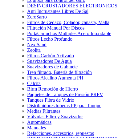
Equipos para control del sarro
DESINCRUSTADORES ELECTRONICOS
Anti-Incrustantes Libres De Sal
ZeroSarro
Filtros de Cedazo, Colador, canasta, Malla
FIltración Manual Por Discos
PortaCartuchos Multiples Acero Inoxidable
Filtros Lecho Profundo
NextSand
Zeolita
Filtros Carbón Activado
Suavizadores De Agua
Suavizadores de Gabinete
Tren filtrado, Batería de filtración
Filtros Alcalino Aumenta PH
Calcita
Birm Remoción de Hierro
Paquetes de Tanques de Presión PRFV
Tanques Fibra de Vidrio
Distribuidores toberas PP para Tanque
Medias Filtrantes
Válvulas Filtro y Suavizador
Automáticas
Manuales
Refacciones, accesorios, repuestos