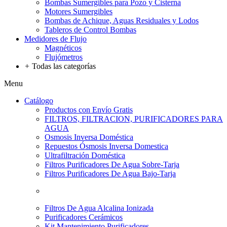
Bombas Sumergibles para Pozo y Cisterna
Motores Sumergibles
Bombas de Achique, Aguas Residuales y Lodos
Tableros de Control Bombas
Medidores de Flujo
Magnéticos
Flujómetros
+
Todas las categorías
Menu
Catálogo
Productos con Envío Gratis
FILTROS, FILTRACION, PURIFICADORES PARA
AGUA
Osmosis Inversa Doméstica
Repuestos Ósmosis Inversa Domestica
Ultrafiltración Doméstica
Filtros Purificadores De Agua Sobre-Tarja
Filtros Purificadores De Agua Bajo-Tarja
Filtros De Agua Alcalina Ionizada
Purificadores Cerámicos
Kit Mantenimiento Purificadores