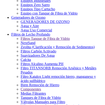
Equipos Industriales
Equipos Zero Sarro
Equipos Tipo Cartucho
Equipo con Tanque de Fibra de Vidrio
Generadores de Ozono
GENERADORES DE OZONO
Agua y Aire
Agua Uso Comercial
Filtros de Lecho Profundo
Filtros Tanque de Fibra de Vidrio
NextSand
Zeolita (Clarificación y Remoción de Sedimentos)
Filtros Carbón Activado
Suavizadores De Agua
Calcita
Filtros Alcalino Aumenta PH
Filtro TITANSORB Remoción Arsénico y Metáles
Pesados
Filtro Katalox Light remoción hierro, manganeso y
ácido sulfhídrico
Birm Remoción de Hierro
Componentes
Medias Filtrantes
Tanques de Fibra de Vidrio
Válvulas Manuales para Filtro