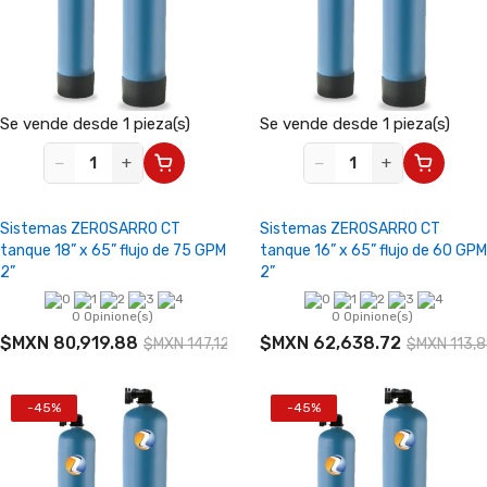
Se vende desde 1 pieza(s)
Se vende desde 1 pieza(s)
−
+
−
+
Sistemas ZEROSARRO CT
Sistemas ZEROSARRO CT
tanque 18” x 65” flujo de 75 GPM
tanque 16” x 65” flujo de 60 GPM
2”
2”
0 Opinione(s)
0 Opinione(s)
$MXN 80,919.88
$MXN 62,638.72
$MXN 147,127.06
$MXN 113,
-45%
-45%