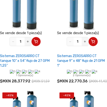
Se vende desde 1 pieza(s)
Se vende desde 1 pieza(s)
−
+
−
+
Sistemas ZEROSARRO CT
Sistemas ZEROSARRO CT
tanque 10” x 54” flujo de 27 GPM
tanque 9” x 48” flujo de 21 GPM
1.25”
1”
1 Opinione(s)
2 Opinione(s)
$MXN 28,377.92
$MXN 22,770.36
$MXN 51,596.22
$MXN 41,40
-45%
-45%