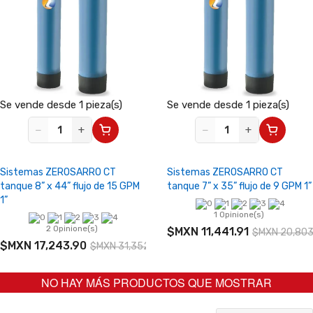
Se vende desde 1 pieza(s)
Se vende desde 1 pieza(s)
−
+
−
+
Sistemas ZEROSARRO CT
Sistemas ZEROSARRO CT
tanque 8” x 44” flujo de 15 GPM
tanque 7” x 35” flujo de 9 GPM 1”
1”
1 Opinione(s)
2 Opinione(s)
$MXN 11,441.91
$MXN 20,803
$MXN 17,243.90
$MXN 31,352.54
NO HAY MÁS PRODUCTOS QUE MOSTRAR