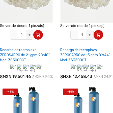
Se vende desde 1 pieza(s)
Se vende desde 1 pieza(s)
−
+
−
+
Recarga de reemplazo
Recarga de reemplazo
ZEROSARRO de 21 gpm 9"x48"
ZEROSARRO de 15 gpm 8"x44"
Mod. ZS5000CT
Mod. ZS3500CT
1 Opinione(s)
0 Opinione(s)
$MXN 19,501.46
$MXN 12,458.43
$MXN 39,002.91
$MXN 24,91
-45%
-45%