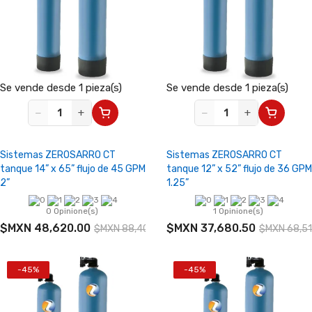
Se vende desde 1 pieza(s)
Se vende desde 1 pieza(s)
−
+
−
+
Sistemas ZEROSARRO CT
Sistemas ZEROSARRO CT
tanque 14” x 65” flujo de 45 GPM
tanque 12” x 52” flujo de 36 GPM
2”
1.25”
0 Opinione(s)
1 Opinione(s)
$MXN 48,620.00
$MXN 37,680.50
$MXN 88,400.00
$MXN 68,51
-45%
-45%